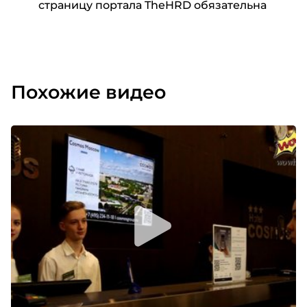
страницу портала TheHRD обязательна
не прячется за закрытыми дверьми.
Но иногда появляется необходимость в личном
пространстве. У нас есть переодевалки, у нас
есть комнаты отдыха. У нас есть большие
рекреации с удобными креслами для того,
Похожие видео
чтобы можно было позвонить домашним,
поговорить с партнерами, переговорить с
коллегой и не мешать никому, с кем ты
находишься в одном кабинете.
Результаты проекта
Бытие определяет сознание, как известно. И
наша команда – не исключение. После того, как
все стали ходить в красивый офис – в чистый, в
нарядный – следить за тем, как они выглядят,
соблюдать чистоту рабочего места – изменился,
конечно, и уровень корпоративной культуры и