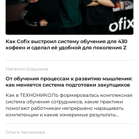
Как Cofix выстроил систему обучения для 430
кофеен и сделал её удобной для поколения Z
Наталия Шашкина
От обучения процессам к развитию мышления:
как меняется система подготовки закупщиков
Как в ТЕХНОНИКОЛЬ формировалась комплексная
система обучения сотрудников, какие практики
помогают работникам непрерывно наращивать
компетенции и какие измеримые результаты
приносит обучение на реальных проектах.
Рассказывает Наталия Шашкина, директор по
Ольга Чеснокова
закупкам направления «Минеральная изоляция»