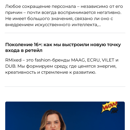
Любое сокращение персонала – независимо от его
причин – почти всегда воспринимается негативно.
Не имеет большого значения, связано ли оно с
внедрением искусственного интеллекта,
изменением бизнес-модели, финансовыми
трудностями или пересмотром организационной
структуры компании. Для сотрудников сокращения
Поколение 16+: как мы выстроили новую точку
означают потерю стабильности, а для внешнего
входа в ретейл
рынка становятся сигналом о возможных
RMixed – это fashion-бренды MAAG, ECRU, VILET и
проблемах организации. В результате увольнения
DUB. Мы формируем среду, где ценятся энергия,
нередко превращаются в фактор, который
креативность и стремление к развитию.
негативно влияет HR-бренд работодателя.