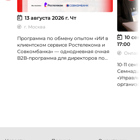
13 августа 2026 г.
Чт
г. Москва
10 сен
Программа по обмену опытом «ИИ в
17:00
клиентском сервисе Ростелекома и
Совкомбанка» — однодневная очная
Онлай
B2B-программа для директоров по
клиентскому опыту, CX-менеджеров,
10-11 се
руководителей колл-центров и
Семнадц
сервисных подразделений.
«Управле
организо
«Проспер
Russia.ru.