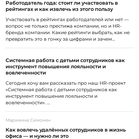
компании ТЕХНОНИКОЛЬ.
Работодатель года: стоит ли участвовать в
рейтингах и как извлечь из этого пользу
Участвовать в рейтингах работодателей или нет —
вопрос не только престижа компании, но и HR-
бренда компании. Какие рейтинги выбрать, как не
превратить это в гонку за цифрами и зачем
небольшой компании соревноваться в одном
списке с Яндексом и Озоном. Рассказывает Ольга
Чеснокова, HR-директор Right line.
Системная работа с детьми сотрудников как
инструмент повышения лояльности и
вовлеченности
Сегодня хочу вам рассказать про наш HR-проект
«Системная работа с детьми сотрудников как
инструмент повышения лояльности и
вовлеченности».
Марианна Симонян
Как вовлечь удалённых сотрудников в жизнь
офиса — и нужно ли это