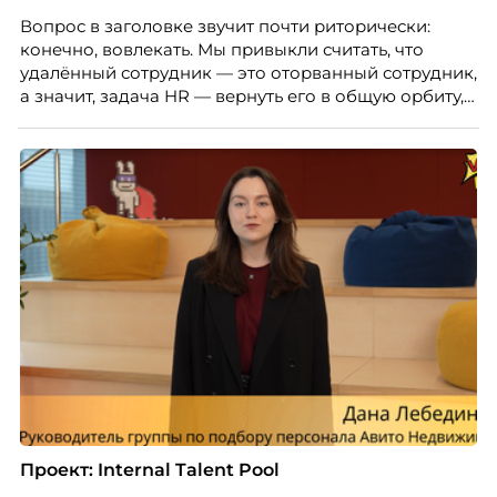
Вопрос в заголовке звучит почти риторически:
конечно, вовлекать. Мы привыкли считать, что
удалённый сотрудник — это оторванный сотрудник,
а значит, задача HR — вернуть его в общую орбиту,
подключить к корпоративной жизни, растопить
дистанцию. Но прежде, чем строить программу
вовлечения, стоит остановиться на неудобном
факте: данные говорят ровно обратное тому, что
подсказывает интуиция. Автор свежего выпуска
Марианна Симонян — HR Tech лидер, эксперт по
People Analytics, приглашённый лектор НИУ ВШЭ и
МИФИ, автор книги «Дао женской карьеры».
Проект: Internal Talent Pool