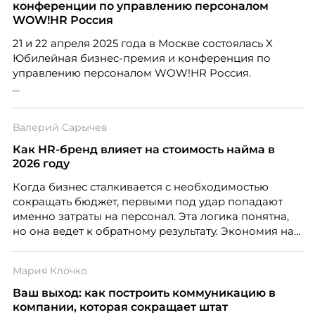
конференции по управлению персоналом
WOW!HR Россия
21 и 22 апреля 2025 года в Москве состоялась X
Юбилейная бизнес-премия и конференция по
управлению персоналом WOW!HR Россия.
Победители – лучшие проекты в сфере управления
персоналом, были определены путем голосования
Валерий Сарычев
номинантов и гостей мероприятия.
Как HR-бренд влияет на стоимость найма в
2026 году
Когда бизнес сталкивается с необходимостью
сокращать бюджет, первыми под удар попадают
именно затраты на персонал. Эта логика понятна,
но она ведет к обратному результату. Экономия на
сотрудниках напрямую снижает качество продукта,
клиентского сервиса и репутации компании, а
Мария Клочко
значит – сокращает доходы бизнеса.
Ваш выход: как построить коммуникацию в
компании, которая сокращает штат