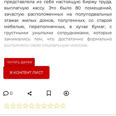
представляла из себя настоящую биржу труда,
выплатную кассу. Это было 80 помещений,
зачастую расположенных на полуподвальных
этажах жилых домов, полутемных, со старой
мебелью, переполненных, в кучах бумаг, с
грустными унылыми сотрудниками, которые
занимались тем, что достаточно формально
выполняли свою социальную миссию.
Когда пришла наша команда, частично
состоящая их таких, собственно, амбассадоров
Читать далее
новых идей, связанных с той миссией, которую
В КОНТЕНТ ЛИСТ
мы для себя придумали – это была задача
сделать огромное кадровое государственное
агентство, которое в первую очередь помогает
людям, которые испытывают сложности в
0
поиске работы, найти работу. Поэтому основная
задача, которая стояла перед нами – это создать
некое пространство, создать некую команду,