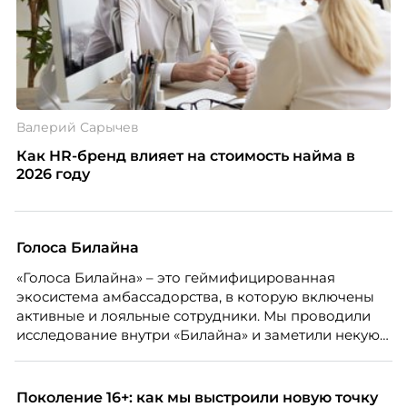
Валерий Сарычев
Как HR-бренд влияет на стоимость найма в
2026 году
Голоса Билайна
«Голоса Билайна» – это геймифицированная
экосистема амбассадорства, в которую включены
активные и лояльные сотрудники. Мы проводили
исследование внутри «Билайна» и заметили некую
особенность. Сотрудники в компании хотят не
только материальную мотивацию, но и систему
благодарности и публичного признания.
Поколение 16+: как мы выстроили новую точку