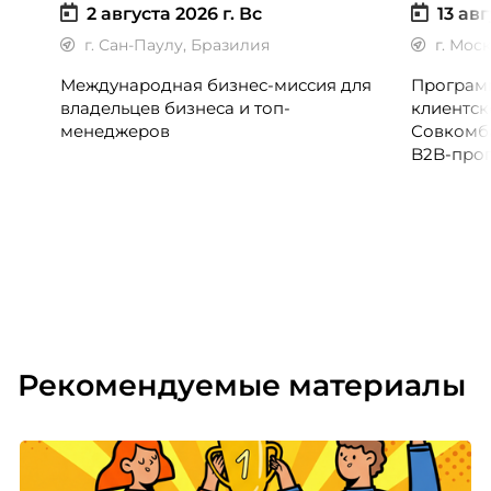
2 августа 2026 г.
Вс
13 авг
г. Сан-Паулу, Бразилия
г. Мос
Международная бизнес-миссия для
Программ
владельцев бизнеса и топ-
клиентск
менеджеров
Совкомб
B2B-прог
клиентск
руководи
сервисны
Рекомендуемые материалы