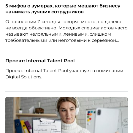
а движение. А творческая работа — это тот редкий
5 мифов о зумерах, которые мешают бизнесу
случай, где движение и результат могут не
нанимать лучших сотрудников
совпадать вовсе.
О поколении Z сегодня говорят много, но далеко
не всегда объективно. Молодых специалистов часто
называют нелояльными, ленивыми, слишком
требовательными или неготовыми к серьезной
работе. Эти стереотипы влияют на решения
работодателей и нередко становятся причиной
кадровых ошибок. В этой статье Марина Ускова,
Проект: Internal Talent Pool
руководитель отдела подбора персонала
Проект: Internal Talent Pool участвует в номинации
рекрутинговой компании, разбирает самые
Digital Solutions.
распространенные мифы о зумерах и объясняет,
почему устаревшие представления мешают
бизнесу находить и удерживать сильных
сотрудников.