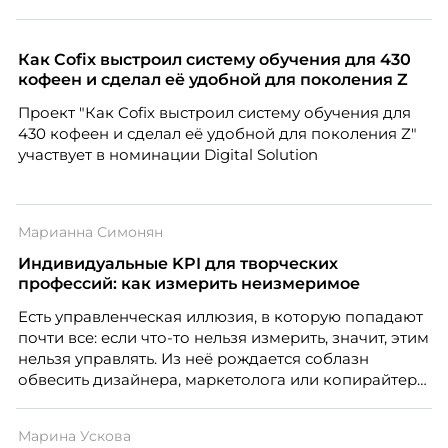
Как Cofix выстроил систему обучения для 430
кофеен и сделал её удобной для поколения Z
Проект "Как Cofix выстроил систему обучения для
430 кофеен и сделал её удобной для поколения Z"
участвует в номинации Digital Solution
Марианна Симонян
Индивидуальные KPI для творческих
профессий: как измерить неизмеримое
Есть управленческая иллюзия, в которую попадают
почти все: если что-то нельзя измерить, значит, этим
нельзя управлять. Из неё рождается соблазн
обвесить дизайнера, маркетолога или копирайтера
цифрами — количеством макетов, числом постов,
объёмом текста — и назвать это системой KPI.
Марина Ускова
Проблема в том, что так мы измеряем не ценность,