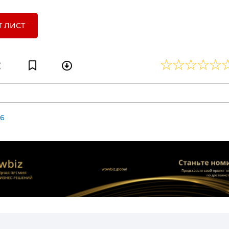
Т ЛИСТ
6