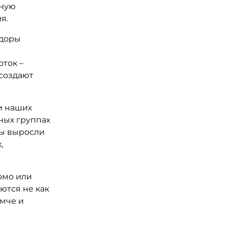
ьную
я.
адоры
оток –
 создают
и наших
ных группах
мы выросли
,
омо или
ются не как
омче и