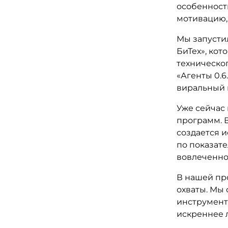
особенност
мотивацию,
Мы запусти
БиТех», кот
техническог
«Агенты 0.6
виральный к
Уже сейчас
программ. В
создается 
по показате
вовлеченнос
В нашей пр
охваты. Мы 
инструменты
искреннее 