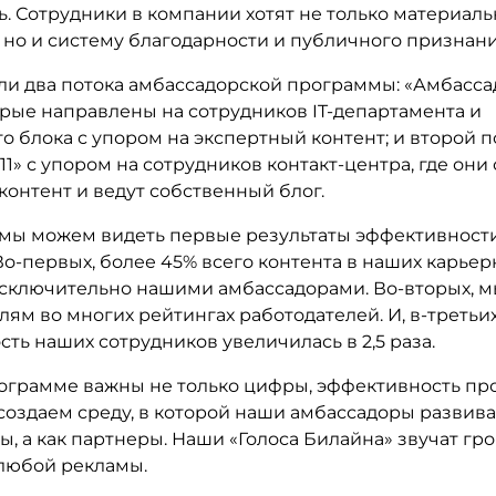
ь. Сотрудники в компании хотят не только материал
 но и систему благодарности и публичного признани
ли два потока амбассадорской программы: «Амбасс
орые направлены на сотрудников IT-департамента и
о блока с упором на экспертный контент; и второй п
.11» с упором на сотрудников контакт-центра, где они
онтент и ведут собственный блог.
 мы можем видеть первые результаты эффективност
о-первых, более 45% всего контента в наших карьер
исключительно нашими амбассадорами. Во-вторых, 
лям во многих рейтингах работодателей. И, в-третьих
ть наших сотрудников увеличилась в 2,5 раза.
ограмме важны не только цифры, эффективность пр
создаем среду, в которой наши амбассадоры развива
, а как партнеры. Наши «Голоса Билайна» звучат гр
любой рекламы.