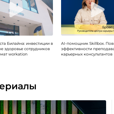
ста Билайна: инвестиции в
AI-помощник Skillbox. П
е здоровье сотрудников
эффективности преподава
мат workation
карьерных консультантов
териалы