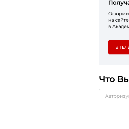
Получ
Оформит
на сайт
в Акаде
В ТЕЛ
Что Вы