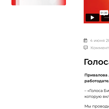
4 июня 20
Коммент
Голос
Привалова 
работодате
– «Голоса Б
которую вк
Мы проводи