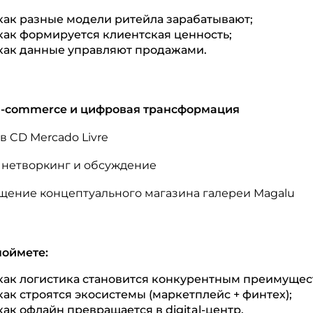
как разные модели ритейла зарабатывают;
как формируется клиентская ценность;
как данные управляют продажами.
- E-commerce и цифровая трансформация
в CD Mercado Livre
, нетворкинг и обсуждение
щение концептуального магазина галереи Magalu
поймете:
как логистика становится конкурентным преимущес
как строятся экосистемы (маркетплейс + финтех);
как офлайн превращается в digital-центр.