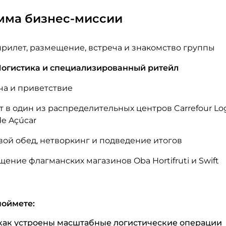
мма бизнес-миссии
рилет, размещение, встреча и знакомство группы
- Логистика и специализированный ритейл
ча и приветствие
т в один из распределительных центров Carrefour Log
de Açúcar
вой обед, нетворкинг и подведение итогов
щение флагманских магазинов Oba Hortifruti и Swift
поймете:
как устроены масштабные логистические операции