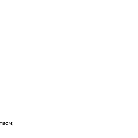
твом;