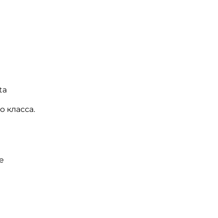
ta
 класса.
е