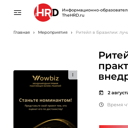
Информационно-образовател
TheHRD.ru
Главная
Мероприятия
Ритейл в Бразилии: лу
Ритей
практ
внед
2 августа
Время ч