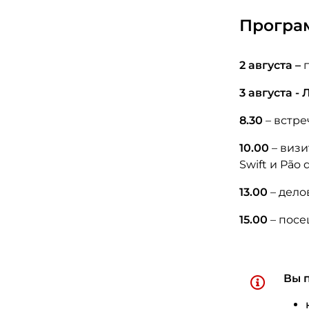
Програ
2 августа –
п
3 августа 
8.30
– встре
10.00
– визи
Swift и Pão 
13.00
– дело
15.00
– посе
Вы 