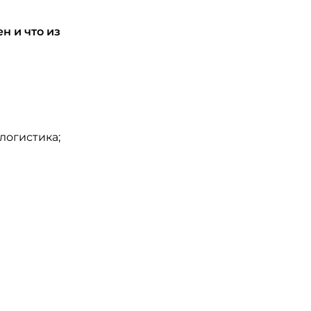
н и что из
логистика;