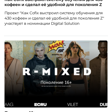
означают потерю стабильности, а для внешнего
кофеен и сделал её удобной для поколения Z
рынка становятся сигналом о возможных
Проект "Как Cofix выстроил систему обучения для
проблемах организации. В результате увольнения
430 кофеен и сделал её удобной для поколения Z"
нередко превращаются в фактор, который
участвует в номинации Digital Solution
негативно влияет HR-бренд работодателя.