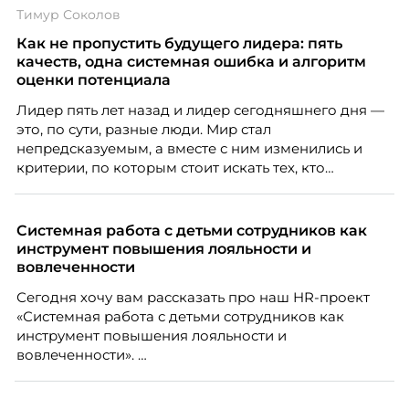
Тимур Соколов
Как не пропустить будущего лидера: пять
качеств, одна системная ошибка и алгоритм
оценки потенциала
Лидер пять лет назад и лидер сегодняшнего дня —
это, по сути, разные люди. Мир стал
непредсказуемым, а вместе с ним изменились и
критерии, по которым стоит искать тех, кто
способен вести команду вперёд. О том, какие
качества сегодня отличают настоящего лидера от
«свадебного генерала», почему стандартные
Системная работа с детьми сотрудников как
системы оценки часто упускают самых талантливых
инструмент повышения лояльности и
людей и как выявить лидерский потенциал ещё до
вовлеченности
того, как он проявится в цифрах KPI, рассказывает
Сегодня хочу вам рассказать про наш HR-проект
Тимур Соколов, ключевой эксперт по
«Системная работа с детьми сотрудников как
стратегическому развитию и формированию
инструмент повышения лояльности и
культуры лидерства в организациях.
вовлеченности».