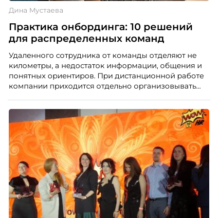
Дина Мустаева
Практика онбординга: 10 решений
для распределенных команд
Удаленного сотрудника от команды отделяют не
километры, а недостаток информации, общения и
понятных ориентиров. При дистанционной работе
компании приходится отдельно организовывать
многое из того, что в офисе происходит
естественно. Дина Мустаева, руководитель отдела
по работе с персоналом Инфомаксимум,
рассказывает, как выстроить адаптацию
распределенной команды без лишнего контроля и
бесконечных созвонов.