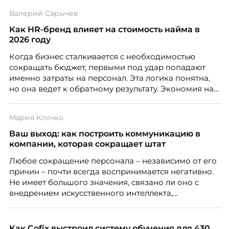
дистанцию. Но прежде, чем строить программу
Валерий Сарычев
вовлечения, стоит остановиться на неудобном
факте: данные говорят ровно обратное тому, что
Как HR-бренд влияет на стоимость найма в
подсказывает интуиция. Автор свежего выпуска
2026 году
Марианна Симонян — HR Tech лидер, эксперт по
Когда бизнес сталкивается с необходимостью
People Analytics, приглашённый лектор НИУ ВШЭ и
сокращать бюджет, первыми под удар попадают
МИФИ, автор книги «Дао женской карьеры».
именно затраты на персонал. Эта логика понятна,
но она ведет к обратному результату. Экономия на
сотрудниках напрямую снижает качество продукта,
клиентского сервиса и репутации компании, а
Мария Клочко
значит – сокращает доходы бизнеса.
Ваш выход: как построить коммуникацию в
компании, которая сокращает штат
Любое сокращение персонала – независимо от его
причин – почти всегда воспринимается негативно.
Не имеет большого значения, связано ли оно с
внедрением искусственного интеллекта,
изменением бизнес-модели, финансовыми
трудностями или пересмотром организационной
структуры компании. Для сотрудников сокращения
Как Cofix выстроил систему обучения для 430