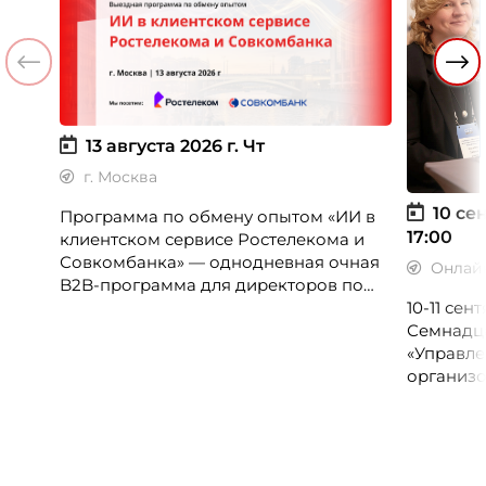
13 августа 2026 г.
Чт
г. Москва
10 сен
Программа по обмену опытом «ИИ в
17:00
клиентском сервисе Ростелекома и
Совкомбанка» — однодневная очная
Онлай
B2B-программа для директоров по
клиентскому опыту, CX-менеджеров,
10-11 се
руководителей колл-центров и
Семнадц
сервисных подразделений.
«Управле
организо
«Проспер
Russia.ru.