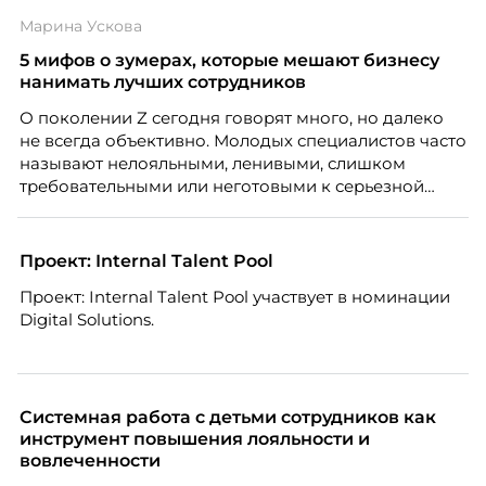
Марина Ускова
5 мифов о зумерах, которые мешают бизнесу
нанимать лучших сотрудников
О поколении Z сегодня говорят много, но далеко
не всегда объективно. Молодых специалистов часто
называют нелояльными, ленивыми, слишком
требовательными или неготовыми к серьезной
работе. Эти стереотипы влияют на решения
работодателей и нередко становятся причиной
кадровых ошибок. В этой статье Марина Ускова,
Проект: Internal Talent Pool
руководитель отдела подбора персонала
Проект: Internal Talent Pool участвует в номинации
рекрутинговой компании, разбирает самые
Digital Solutions.
распространенные мифы о зумерах и объясняет,
почему устаревшие представления мешают
бизнесу находить и удерживать сильных
сотрудников.
Системная работа с детьми сотрудников как
инструмент повышения лояльности и
вовлеченности