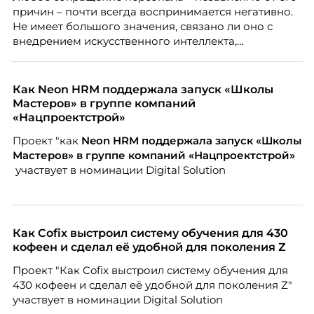
почему устаревшие представления мешают
причин – почти всегда воспринимается негативно.
бизнесу находить и удерживать сильных
Не имеет большого значения, связано ли оно с
сотрудников.
внедрением искусственного интеллекта,
изменением бизнес-модели, финансовыми
трудностями или пересмотром организационной
структуры компании. Для сотрудников сокращения
Как Neon HRM поддержала запуск «Школы
означают потерю стабильности, а для внешнего
Мастеров» в группе компаний
рынка становятся сигналом о возможных
«Нацпроектстрой»
проблемах организации. В результате увольнения
Проект "как
Neon
HRM поддержала запуск «Школы
нередко превращаются в фактор, который
Мастеров» в группе компаний «Нацпроектстрой»
негативно влияет HR-бренд работодателя.
участвует в номинации Digital Solution
Как Cofix выстроил систему обучения для 430
кофеен и сделал её удобной для поколения Z
Проект "Как Cofix выстроил систему обучения для
430 кофеен и сделал её удобной для поколения Z"
участвует в номинации Digital Solution