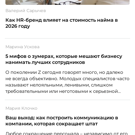
Валерий Сарычев
Как HR-бренд влияет на стоимость найма в
2026 году
Марина Ускова
5 мифов о зумерах, которые мешают бизнесу
нанимать лучших сотрудников
О поколении Z сегодня говорят много, но далеко
не всегда объективно. Молодых специалистов часто
называют нелояльными, ленивыми, слишком
требовательными или неготовыми к серьезной
работе. Эти стереотипы влияют на решения
работодателей и нередко становятся причиной
Мария Клочко
кадровых ошибок. В этой статье Марина Ускова,
руководитель отдела подбора персонала
Ваш выход: как построить коммуникацию в
рекрутинговой компании, разбирает самые
компании, которая сокращает штат
распространенные мифы о зумерах и объясняет,
Любое сокращение персонала – независимо от его