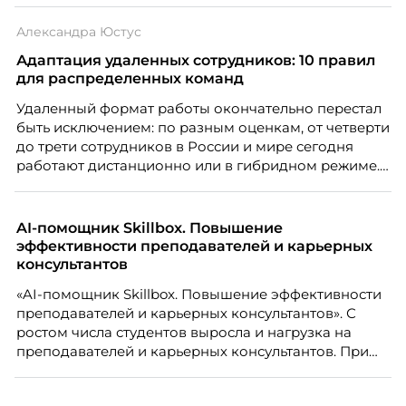
списке с Яндексом и Озоном. Рассказывает Ольга
Александра Юстус
Чеснокова, HR-директор Right line.
Адаптация удаленных сотрудников: 10 правил
для распределенных команд
Удаленный формат работы окончательно перестал
быть исключением: по разным оценкам, от четверти
до трети сотрудников в России и мире сегодня
работают дистанционно или в гибридном режиме.
Но чем шире распространяется удаленка, тем
очевиднее становится разрыв: если в офисе
адаптация во многом происходит сама собой, то на
AI-помощник Skillbox. Повышение
расстоянии она требует осознанного
эффективности преподавателей и карьерных
проектирования — иначе компания рискует
консультантов
потерять новичка в первые же месяцы.
«AI-помощник Skillbox. Повышение эффективности
преподавателей и карьерных консультантов». С
ростом числа студентов выросла и нагрузка на
преподавателей и карьерных консультантов. При
этом ожидания студентов тоже менялись. Нам
нужно было решить сразу несколько задач: