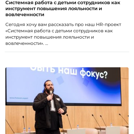
повысить эффективность сотрудников, ускорить
Системная работа с детьми сотрудников как
процессы, сохранить качество поддержки и
инструмент повышения лояльности и
масштабироваться без роста команды. Так и
вовлеченности
появился AI-помощник, встроенный в платформу
Сегодня хочу вам рассказать про наш HR-проект
Skillbox.
«Системная работа с детьми сотрудников как
инструмент повышения лояльности и
вовлеченности».