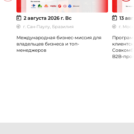
2 августа 2026 г.
Вс
13 авг
г. Сан-Паулу, Бразилия
г. Мос
Международная бизнес-миссия для
Программ
владельцев бизнеса и топ-
клиентск
менеджеров
Совкомб
B2B-прог
клиентск
руководи
сервисны