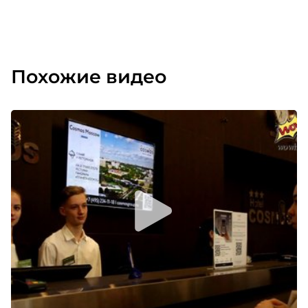
этой фишке они учатся общаться между собой,
коммуницировать, решать многие и рабочие, и
личные вопросы и задачи. Сотрудники стали
более внимательны, потому что теперь они
Похожие видео
могут учитывать особенности каждого,
обращаясь друг к другу.
Мы в дирекции по управлению персоналом и
АХО считаем, что проект на 100% выполнил свою
задачу и улучшил внутренние коммуникации
между сотрудниками «МФЦ Полюс».
При использовании материала гиперссылка на
соответствующую страницу портала HR-tv.ru
обязательна
Подробнее о кейсе -
Как «МФЦ Полюс»
гармонизирует пространство и рабочее
общение