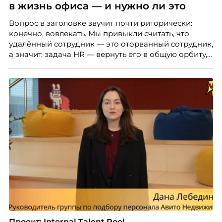
в жизнь офиса — и нужно ли это
Вопрос в заголовке звучит почти риторически:
конечно, вовлекать. Мы привыкли считать, что
удалённый сотрудник — это оторванный сотрудник,
а значит, задача HR — вернуть его в общую орбиту,
подключить к корпоративной жизни, растопить
дистанцию. Но прежде, чем строить программу
вовлечения, стоит остановиться на неудобном
факте: данные говорят ровно обратное тому, что
подсказывает интуиция. Автор свежего выпуска
Марианна Симонян — HR Tech лидер, эксперт по
People Analytics, приглашённый лектор НИУ ВШЭ и
МИФИ, автор книги «Дао женской карьеры».
Проект: Internal Talent Pool