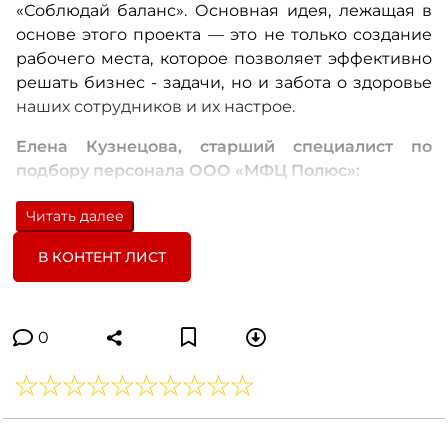
«Соблюдай баланс».
Основная идея, лежащая в
основе этого проекта
—
это не только создание
рабочего места, которое позволяет эффективно
решать бизнес
-
задачи, но и забота о здоровье
наших сотрудников и их настрое.
Елена Кузнецова, старший специалист по
подбору персонала ООО «МФЦ Полюс»:
—
Наша компания «МФЦ Полюс» идет в ногу со
Читать далее
временем и считает, что для эффективной и
В КОНТЕНТ ЛИСТ
производительной работы сотрудников нужно
создавать им такие условия, чтобы им было
максимально комфортно, чтобы в режиме
многозадачности они могли спокойно
0
переключаться с работы на отдых.
Особенности проекта
Елена Кузнецова: