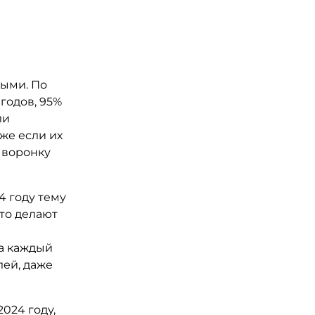
ыми. По
годов, 95%
ли
же если их
 воронку
4 году тему
это делают
%
 а каждый
лей, даже
2024 году,