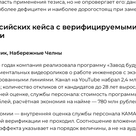
асть применения тезиса, но не опровергает его: да
иболее дефицитен и наиболее дорогостоящ при заме
ссийских кейса с верифицируемым
и
ник, Набережные Челны
5 годах компания реализовала программу «Завод бу
ментальных видеороликов о работе инженеров с эк
рованными линиями. Канал на YouTube набрал 2,4 м
 количество откликов от кандидатов до 28 лет вырос
ней оценке, службы персонала: стоимость программ
лей, расчётная экономия на найме — 780 млн рубле
номии — внутренняя оценка службы персонала КАМАЗ
й верификации не проходил. Соотношение вложени
 эффекта указывает на порядок величины, а не на а