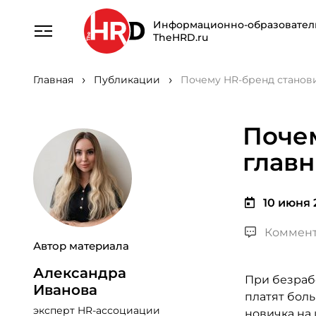
Информационно-образовател
TheHRD.ru
Главная
Публикации
Почему HR-бренд станов
Поче
глав
10 июня 
Коммент
Автор материала
Александра
При безрабо
Иванова
платят бол
эксперт HR-ассоциации
новичка на 