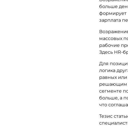
больше ден
формирует в
зарплата п
Возражение
массовых п
рабочие пр
Здесь HR-б
Для позици
логика друг
равных или
решающим ф
сегменте по
больше, а п
что соглаша
Тезис стат
специалист