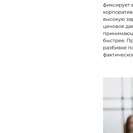
фиксирует 
корпоратив
высокую зар
ценовое да
принимающи
быстрее. П
разбивке п
фактической