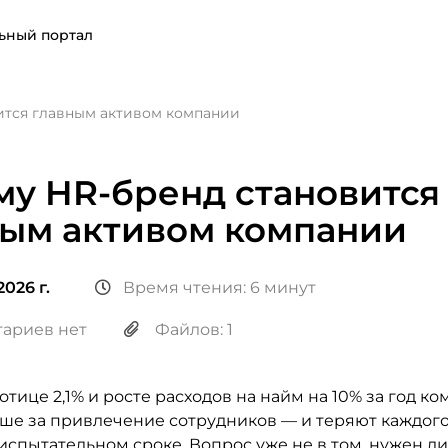
ьный портал
ится главным активом компании
му HR-бренд становится
ным активом компании
2026 г.
Время чтения: 6 минут
ариев нет
Файлов: 1
тице 2,1% и росте расходов на найм на 10% за год к
ьше за привлечение сотрудников — и теряют каждог
испытательном сроке. Вопрос уже не в том, нужен л