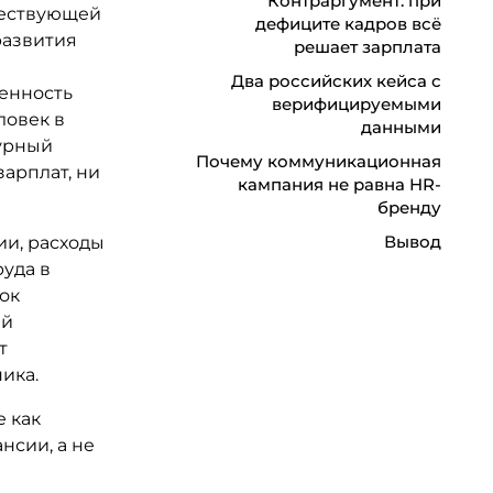
Контраргумент: при
ществующей
дефиците кадров всё
развития
решает зарплата
Два российских кейса с
енность
верифицируемыми
ловек в
данными
турный
Почему коммуникационная
арплат, ни
кампания не равна HR-
бренду
Вывод
ии, расходы
руда в
ок
ый
т
ика.
 как
нсии, а не