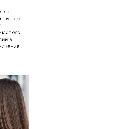
е очень
 снижает
,
мает его
сий в
аничение