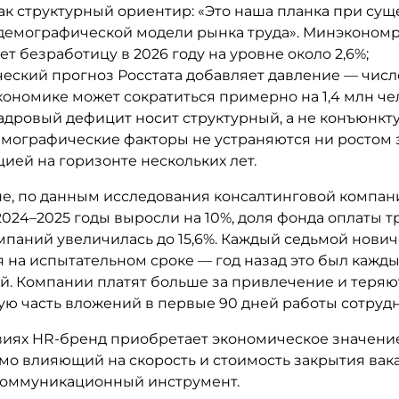
как структурный ориентир: «Это наша планка при су
демографической модели рынка труда». Минэконом
т безработицу в 2026 году на уровне около 2,6%;
еский прогноз Росстата добавляет давление — числ
кономике может сократиться примерно на 1,4 млн че
 Кадровый дефицит носит структурный, а не конъюнк
емографические факторы не устраняются ни ростом з
ией на горизонте нескольких лет.
не, по данным исследования консалтинговой компан
2024–2025 годы выросли на 10%, доля фонда оплаты т
мпаний увеличилась до 15,6%. Каждый седьмой нович
я на испытательном сроке — год назад это был кажд
й. Компании платят больше за привлечение и теряю
ую часть вложений в первые 90 дней работы сотрудн
овиях HR-бренд приобретает экономическое значение
мо влияющий на скорость и стоимость закрытия вака
 коммуникационный инструмент.