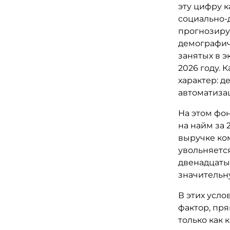
эту цифру 
социально-
прогнозируе
демографич
занятых в э
2026 году.
характер: д
автоматизац
На этом фо
на найм за 
выручке ко
увольняетс
двенадцаты
значительн
В этих усл
фактор, пря
только как