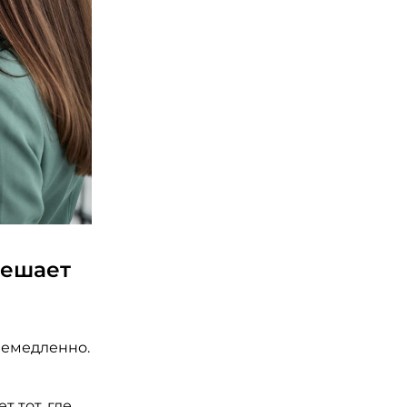
решает
немедленно.
 тот, где