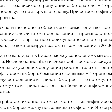
ег, — независимо от репутации работодателя. HR-бр
оронку, но не закрывает сделку. При остром дефиц
ервична.
 частично верно, и область его применения конкрет
озиций с дефицитом предложения — производство, л
офессии — зарплатное преимущество остаётся реш
ренд не компенсирует разрыв в компенсации в 20–3
й, где кандидат выбирает между сопоставимыми оф
ая. Исследование hh.ru и Dream Job прямо фиксируе
 близких условиях репутация работодателя становит
актором выбора. Компания с сильным HR-брендом
лучает решение кандидата быстрее — не потому, что
отому что кандидат располагает большей информацие
ется.
ьи работает именно в этом сегменте — квалифициро
ы с выбором между несколькими офферами. Это ог