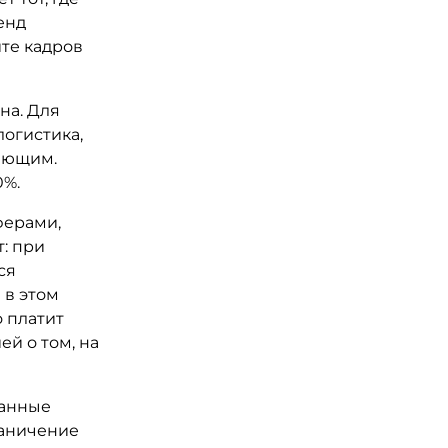
енд
ите кадров
на. Для
огистика,
ающим.
0%.
ферами,
т: при
ся
 в этом
 платит
й о том, на
ванные
раничение