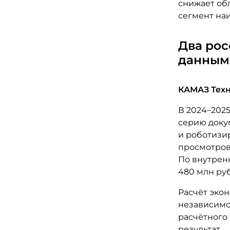
снижает обл
сегмент на
Два ро
данным
КАМАЗ Тех
В 2024–202
серию доку
и роботизи
просмотров;
По внутрен
480 млн руб
Расчёт эко
независимо
расчётного
результат.