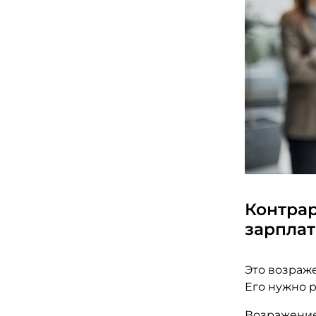
Контрар
зарплат
Это возраж
Его нужно р
Возражение