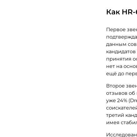
Как HR-
Первое звен
подтвержда
данным совм
кандидатов 
принятия оф
нет на осн
ещё до перв
Второе звен
отзывов об 
уже 24% (Dr
соискателе
третий кан
имея стабил
Исследовани