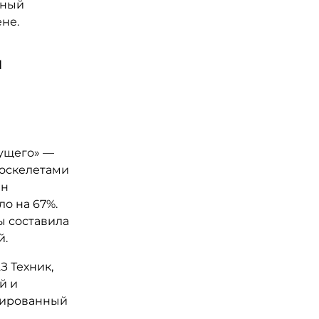
нный
не.
и
дущего» —
зоскелетами
лн
ло на 67%.
ы составила
й.
 Техник,
й и
удированный