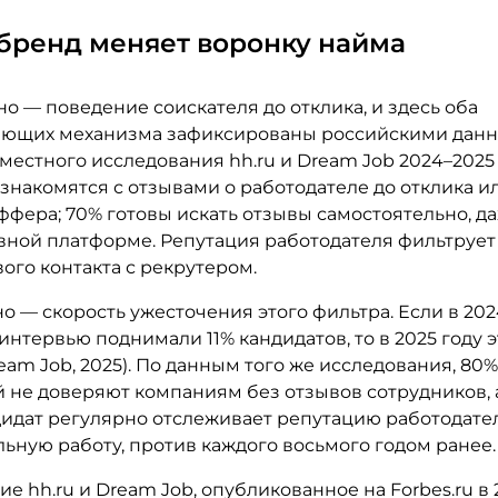
бренд меняет воронку найма
о — поведение соискателя до отклика, и здесь оба
ющих механизма зафиксированы российскими данн
естного исследования hh.ru и Dream Job 2024–2025 
знакомятся с отзывами о работодателе до отклика и
фера; 70% готовы искать отзывы самостоятельно, да
овной платформе. Репутация работодателя фильтрует
ого контакта с рекрутером.
о — скорость ужесточения этого фильтра. Если в 202
интервью поднимали 11% кандидатов, то в 2025 году 
eam Job, 2025). По данным того же исследования, 80
й не доверяют компаниям без отзывов сотрудников,
дидат регулярно отслеживает репутацию работодате
ьную работу, против каждого восьмого годом ранее.
е hh.ru и Dream Job, опубликованное на Forbes.ru в 