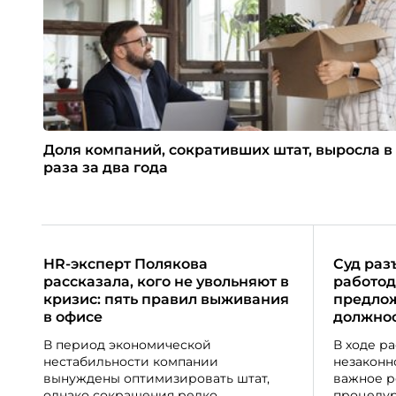
Доля компаний, сокративших штат, выросла в 
раза за два года
HR-эксперт Полякова
Суд раз
рассказала, кого не увольняют в
работод
кризис: пять правил выживания
предлож
в офисе
должно
В период экономической
В ходе р
нестабильности компании
незаконн
вынуждены оптимизировать штат,
важное р
однако сокращения редко
процедур