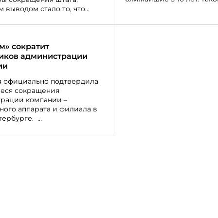
беседе с «Газетой.Ru» дал
 выводом стало то, что
и предприниматель Юр
тель обязан предлагать
Гизатуллин.
мому сотруднику все
е должности, имеющиеся в
расписании, даже если
м» сократит
 не планирует их замещать
иков администрации
шее время.
ии
 официально подтвердила
еся сокращения
рации компании –
ного аппарата и филиала в
тербурге.