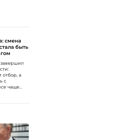
а: смена
стала быть
агом
 завершил
сти:
 отбор, а
ь с
все чаще
ть риску. О
нке
ь
рсонала