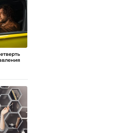
четверть
авления