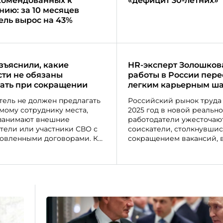
комендованных к
«дефицит 30-летних»
нию: за 10 месяцев
ель вырос на 43%
зъяснили, какие
HR-эксперт Золошков
ти не обязаны
работы в России пере
ать при сокращении
легким карьерным ш
тель не должен предлагать
Российский рынок труда
мому сотруднику места,
2025 год в новой реально
занимают внешние
работодатели ужесточают
тели или участники СВО с
соискатели, столкнувшис
овленными договорами. К
сокращением вакансий, 
ыводу пришли суды трех
предпочитают стабильнос
й, отказав работнику в иске
смене настроений на ры
новлении на должности.
рассказала руководител
направления подбора пе
Элеонора Золошкова.