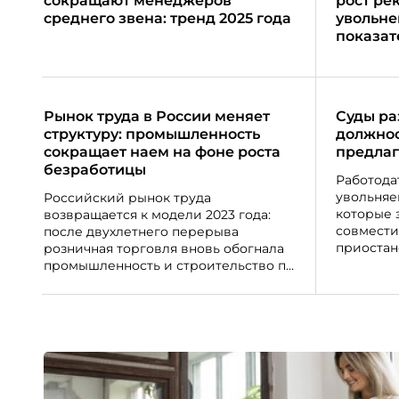
сокращают менеджеров
рост ре
среднего звена: тренд 2025 года
увольне
показат
Рынок труда в России меняет
Суды ра
структуру: промышленность
должнос
сокращает наем на фоне роста
предлаг
безработицы
Работода
увольняе
Российский рынок труда
которые 
возвращается к модели 2023 года:
совмести
после двухлетнего перерыва
приостан
розничная торговля вновь обогнала
такому в
промышленность и строительство по
инстанци
количеству вакансий.
о восста