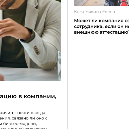
Кожемякина Елена
Может ли компания с
сотрудника, если он 
внешнюю аттестацию
кацию в компании,
ричин – почти всегда
ния, связано ли оно с
м бизнес-модели,
зационной структуры