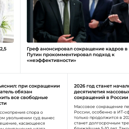
2,5
Греф анонсировал сокращение кадров в 
Путин прокомментировал подход к
«неэффективности»
ъяснил: при сокращении
2026 год станет нача
атель обязан
десятилетия массовы
ить все свободные
сокращений в России
сти
Массовое сокращение пе
России, особенно в ИТ-с
ассмотрения спора о
только продолжится в 202
ом увольнении суд вынес
станет долгосрочным тр
ешение, касающееся
ближайшие 5-10 лет. Тако
ы сокращения штата.