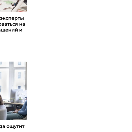
 эксперты
рваться на
ащений и
уда ощутит