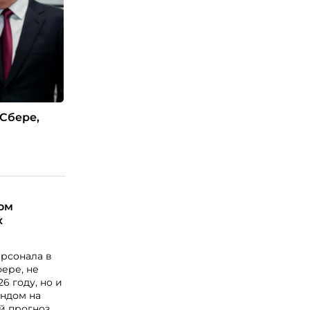
Сбере,
лом
х
рсонала в
фере, не
6 году, но и
ендом на
й прогноз в