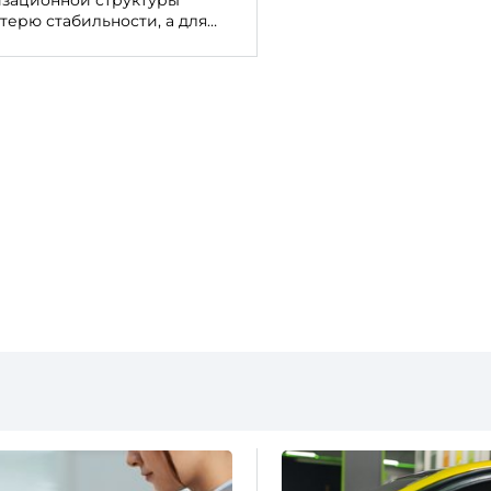
терю стабильности, а для
роблемах организации. В
тор, который негативно