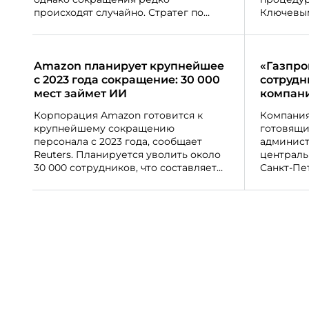
происходят случайно. Стратег по
Ключевым
подбору персонала Алсу Полякова
работода
объяснила, как сотруднику снизить
сокращае
риск попадания под сокращение и
свободны
превратить кризис в точку роста.
штатном 
Amazon планирует крупнейшее
«Газпро
компания
с 2023 года сокращение: 30 000
сотрудн
в ближай
мест займет ИИ
компан
Корпорация Amazon готовится к
Компания
крупнейшему сокращению
готовящи
персонала с 2023 года, сообщает
админист
Reuters. Планируется уволить около
централь
30 000 сотрудников, что составляет
Санкт-Пе
почти 10% от её корпоративного
штата, который насчитывает
примерно 350 000 человек.