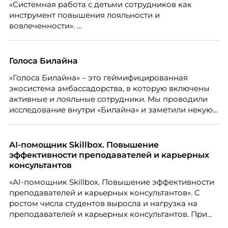
«Системная работа с детьми сотрудников как
инструмент повышения лояльности и
вовлеченности».
Голоса Билайна
«Голоса Билайна» – это геймифицированная
экосистема амбассадорства, в которую включены
активные и лояльные сотрудники. Мы проводили
исследование внутри «Билайна» и заметили некую
особенность. Сотрудники в компании хотят не
только материальную мотивацию, но и систему
благодарности и публичного признания.
AI-помощник Skillbox. Повышение
эффективности преподавателей и карьерных
консультантов
«AI-помощник Skillbox. Повышение эффективности
преподавателей и карьерных консультантов». С
ростом числа студентов выросла и нагрузка на
преподавателей и карьерных консультантов. При
этом ожидания студентов тоже менялись. Нам