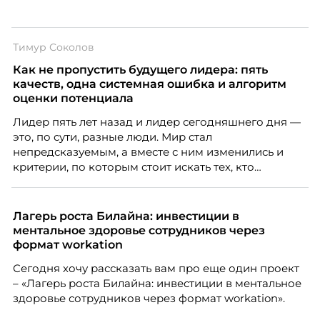
Тимур Соколов
Как не пропустить будущего лидера: пять
качеств, одна системная ошибка и алгоритм
оценки потенциала
Лидер пять лет назад и лидер сегодняшнего дня —
это, по сути, разные люди. Мир стал
непредсказуемым, а вместе с ним изменились и
критерии, по которым стоит искать тех, кто
способен вести команду вперёд. О том, какие
качества сегодня отличают настоящего лидера от
«свадебного генерала», почему стандартные
Лагерь роста Билайна: инвестиции в
системы оценки часто упускают самых талантливых
ментальное здоровье сотрудников через
людей и как выявить лидерский потенциал ещё до
формат workation
того, как он проявится в цифрах KPI, рассказывает
Сегодня хочу рассказать вам про еще один проект
Тимур Соколов, ключевой эксперт по
– «Лагерь роста Билайна: инвестиции в ментальное
стратегическому развитию и формированию
здоровье сотрудников через формат workation».
культуры лидерства в организациях.