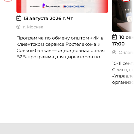
13 августа 2026 г.
Чт
г. Москва
10 сен
Программа по обмену опытом «ИИ в
17:00
клиентском сервисе Ростелекома и
Совкомбанка» — однодневная очная
Онлай
B2B-программа для директоров по
клиентскому опыту, CX-менеджеров,
10-11 се
руководителей колл-центров и
Семнадц
сервисных подразделений.
«Управле
организо
«Проспер
Russia.ru.