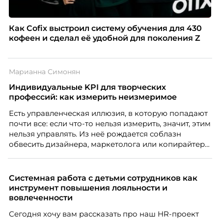
Как Cofix выстроил систему обучения для 430
кофеен и сделал её удобной для поколения Z
Марианна Симонян
Индивидуальные KPI для творческих
профессий: как измерить неизмеримое
Есть управленческая иллюзия, в которую попадают
почти все: если что-то нельзя измерить, значит, этим
нельзя управлять. Из неё рождается соблазн
обвесить дизайнера, маркетолога или копирайтера
цифрами — количеством макетов, числом постов,
объёмом текста — и назвать это системой KPI.
Проблема в том, что так мы измеряем не ценность,
Системная работа с детьми сотрудников как
а движение. А творческая работа — это тот редкий
инструмент повышения лояльности и
случай, где движение и результат могут не
вовлеченности
совпадать вовсе.
Сегодня хочу вам рассказать про наш HR-проект