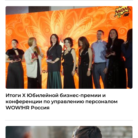
нужно было решить сразу несколько задач:
повысить эффективность сотрудников, ускорить
процессы, сохранить качество поддержки и
масштабироваться без роста команды. Так и
появился AI-помощник, встроенный в платформу
Skillbox.
Итоги X Юбилейной бизнес-премии и
конференции по управлению персоналом
WOW!HR Россия