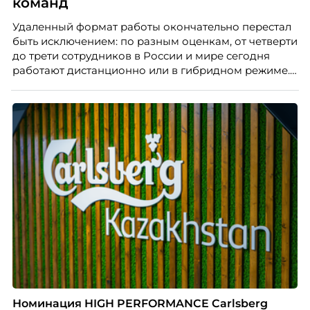
команд
Удаленный формат работы окончательно перестал
быть исключением: по разным оценкам, от четверти
до трети сотрудников в России и мире сегодня
работают дистанционно или в гибридном режиме.
Но чем шире распространяется удаленка, тем
очевиднее становится разрыв: если в офисе
адаптация во многом происходит сама собой, то на
расстоянии она требует осознанного
проектирования — иначе компания рискует
потерять новичка в первые же месяцы.
Номинация HIGH PERFORMANCE Carlsberg