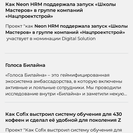
Как Neon HRM поддержала запуск «Школы
Мастеров» в группе компаний
«Нацпроектстрой»
Проект "как
Neon
HRM поддержала запуск «Школы
Мастеров» в группе компаний «Нацпроектстрой»
участвует в номинации Digital Solution
Голоса Билайна
«Голоса Билайна» – это геймифицированная
экосистема амбассадорства, в которую включены
активные и лояльные сотрудники. Мы проводили
исследование внутри «Билайна» и заметили некую
особенность. Сотрудники в компании хотят не
только материальную мотивацию, но и систему
благодарности и публичного признания.
Как Cofix выстроил систему обучения для 430
кофеен и сделал её удобной для поколения Z
Проект "Как Cofix выстроил систему обучения для