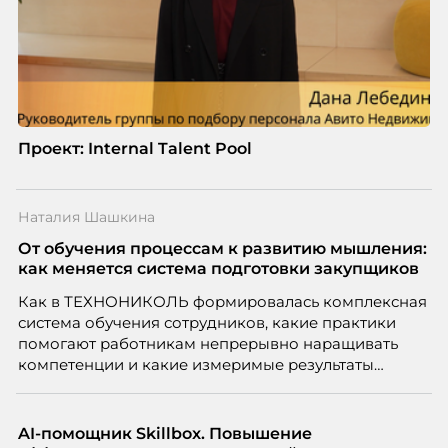
Проект: Internal Talent Pool
Наталия Шашкина
От обучения процессам к развитию мышления:
как меняется система подготовки закупщиков
Как в ТЕХНОНИКОЛЬ формировалась комплексная
система обучения сотрудников, какие практики
помогают работникам непрерывно наращивать
компетенции и какие измеримые результаты
приносит обучение на реальных проектах.
Рассказывает Наталия Шашкина, директор по
закупкам направления «Минеральная изоляция»
AI-помощник Skillbox. Повышение