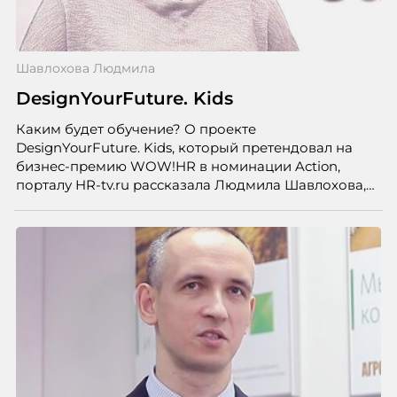
Шавлохова Людмила
DesignYourFuture. Kids
Каким будет обучение? О проекте
DesignYourFuture. Kids, который претендовал на
бизнес-премию WOW!HR в номинации Action,
порталу HR-tv.ru рассказала Людмила Шавлохова,
руководитель по развитию персонала функции
корпоративных продаж, маркетинга и поддержки,
ПАО «ВымпелКом».