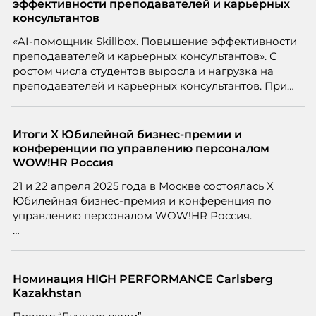
компании ТЕХНОНИКОЛЬ.
эффективности преподавателей и карьерных
консультантов
«AI-помощник Skillbox. Повышение эффективности
преподавателей и карьерных консультантов». С
ростом числа студентов выросла и нагрузка на
преподавателей и карьерных консультантов. При
этом ожидания студентов тоже менялись. Нам
нужно было решить сразу несколько задач:
повысить эффективность сотрудников, ускорить
Итоги X Юбилейной бизнес-премии и
процессы, сохранить качество поддержки и
конференции по управлению персоналом
масштабироваться без роста команды. Так и
WOW!HR Россия
появился AI-помощник, встроенный в платформу
21 и 22 апреля 2025 года в Москве состоялась X
Skillbox.
Юбилейная бизнес-премия и конференция по
управлению персоналом WOW!HR Россия.
Победители – лучшие проекты в сфере управления
персоналом, были определены путем голосования
номинантов и гостей мероприятия.
Номинация HIGH PERFORMANCE Carlsberg
Kazakhstan