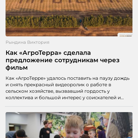
Рындина Виктория
Как «АгроТерра» сделала
предложение сотрудникам через
фильм
Как «АгроТерре» удалось поставить на паузу дождь
и снять прекрасный видеоролик о работе в
сельском хозяйстве, вызвавший гордость у
коллектива и большой интерес у соискателей и
студентов, порталу HR-tv.ru рассказала начальник
отдела коммуникаций Виктория Рындина.