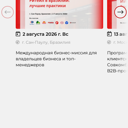
2 августа 2026 г.
Вс
13 авг
г. Сан-Паулу, Бразилия
г. Мос
Международная бизнес-миссия для
Программ
владельцев бизнеса и топ-
клиентск
менеджеров
Совкомб
B2B-прог
клиентск
руководи
сервисны