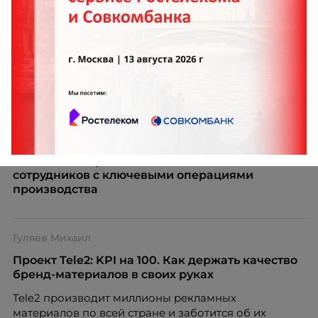
Ерёмина Жанна
Складские игры «ОлимпПЭК» знакомят
сотрудников с ключевыми операциями
производства
Гуляев Михаил
Проект Tele2: KPI на 100. Как держать качество
бренд-материалов в своих руках
Tele2 производит миллионы рекламных
материалов по всей стране и заботится об их