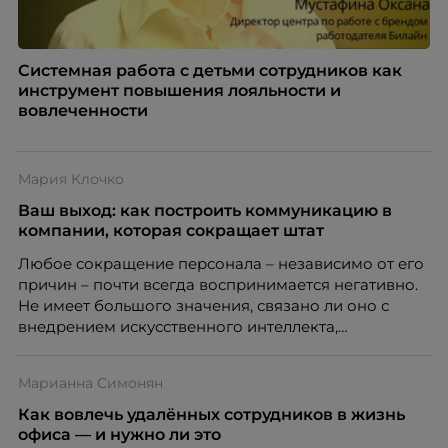
Системная работа с детьми сотрудников как
инструмент повышения лояльности и
вовлеченности
Мария Клочко
Ваш выход: как построить коммуникацию в
компании, которая сокращает штат
Любое сокращение персонала – независимо от его
причин – почти всегда воспринимается негативно.
Не имеет большого значения, связано ли оно с
внедрением искусственного интеллекта,
изменением бизнес-модели, финансовыми
трудностями или пересмотром организационной
Марианна Симонян
структуры компании. Для сотрудников сокращения
означают потерю стабильности, а для внешнего
Как вовлечь удалённых сотрудников в жизнь
рынка становятся сигналом о возможных
офиса — и нужно ли это