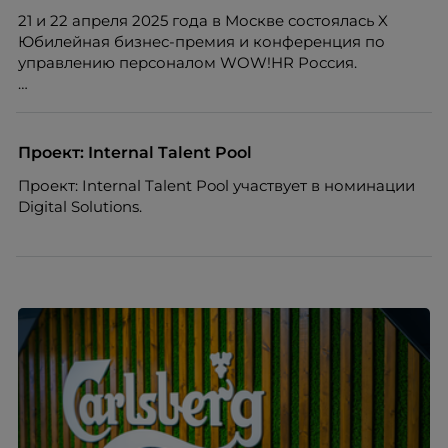
совпадать вовсе.
21 и 22 апреля 2025 года в Москве состоялась X
Юбилейная бизнес-премия и конференция по
управлению персоналом WOW!HR Россия.
Победители – лучшие проекты в сфере управления
персоналом, были определены путем голосования
номинантов и гостей мероприятия.
Проект: Internal Talent Pool
Проект: Internal Talent Pool участвует в номинации
Digital Solutions.