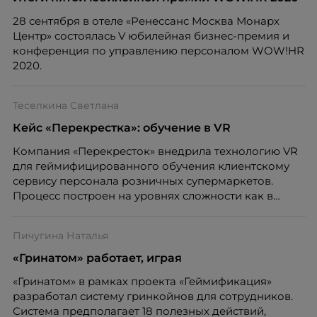
28 сентября в отеле «Ренессанс Москва Монарх
Центр» состоялась V юбилейная бизнес-премия и
конференция по управлению персоналом WOW!HR
2020.
Теселкина Светлана
Кейс «Перекрестка»: обучение в VR
Компания «Перекресток» внедрила технологию VR
для геймифицированного обучения клиентскому
сервису персонала розничных супермаркетов.
Процесс построен на уровнях сложности как в
компьютерной игре, и обучение благодаря этому
становится ярким и запоминающимся.
Пичугина Наталья
«Гринатом» работает, играя
«Гринатом» в рамках проекта «Геймификация»
разработал систему гринкойнов для сотрудников.
Система предполагает 18 полезных действий,