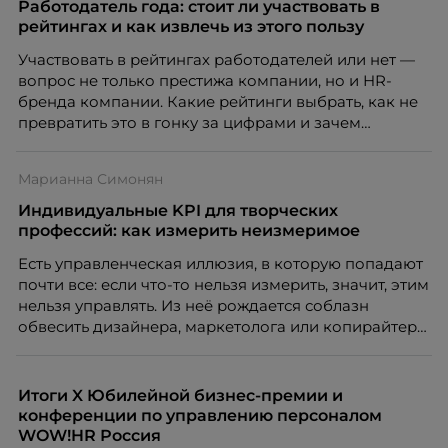
Работодатель года: стоит ли участвовать в
рейтингах и как извлечь из этого пользу
Участвовать в рейтингах работодателей или нет —
вопрос не только престижа компании, но и HR-
бренда компании. Какие рейтинги выбрать, как не
превратить это в гонку за цифрами и зачем
небольшой компании соревноваться в одном
списке с Яндексом и Озоном. Рассказывает Ольга
Марианна Симонян
Чеснокова, HR-директор Right line.
Индивидуальные KPI для творческих
профессий: как измерить неизмеримое
Есть управленческая иллюзия, в которую попадают
почти все: если что-то нельзя измерить, значит, этим
нельзя управлять. Из неё рождается соблазн
обвесить дизайнера, маркетолога или копирайтера
цифрами — количеством макетов, числом постов,
объёмом текста — и назвать это системой KPI.
Проблема в том, что так мы измеряем не ценность,
Итоги X Юбилейной бизнес-премии и
а движение. А творческая работа — это тот редкий
конференции по управлению персоналом
случай, где движение и результат могут не
WOW!HR Россия