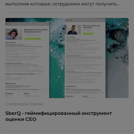
выполнив которые, сотрудники могут получить
подарки. Полезные действия включают в себя как
бизнес-показатели, так и показатели
корпоративной культуры. Подарки бывают как
материальные (например, плед, набор для пикника,
термокружка, билет в кино), так и нематериальные,
например, обучение в нашей корпоративной
академии или завтрак с генеральным директором.
Смирнова Елена
SberQ - геймифицированный инструмент
оценки CEO