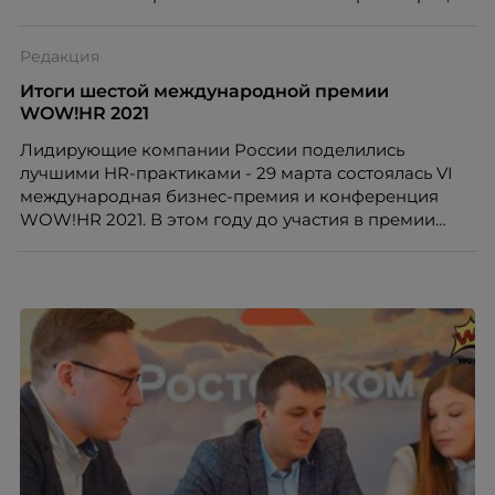
но и внедрить неформальное общение/нетворкинг
среди сотрудников разного уровня и городов.
Редакция
Итоги шестой международной премии
WOW!HR 2021
Лидирующие компании России поделились
лучшими HR-практиками - 29 марта состоялась VI
международная бизнес-премия и конференция
WOW!HR 2021. В этом году до участия в премии
было допущено рекордное количество кейсов – 87
проектов от 52 компаний.