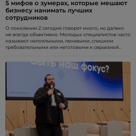
5 мифов о зумерах, которые мешают
бизнесу нанимать лучших
сотрудников
О поколении Z сегодня говорят много, но далеко
не всегда объективно. Молодых специалистов часто
называют нелояльными, ленивыми, слишком
требовательными или неготовыми к серьезной
работе. Эти стереотипы влияют на решения
работодателей и нередко становятся причиной
кадровых ошибок. В этой статье Марина Ускова,
руководитель отдела подбора персонала
рекрутинговой компании, разбирает самые
распространенные мифы о зумерах и объясняет,
почему устаревшие представления мешают
бизнесу находить и удерживать сильных
сотрудников.