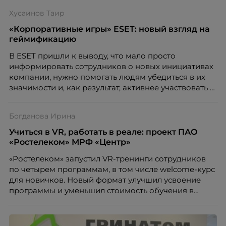
стабильности команды до операционных
Хусаинов Таир
показателей и личностных компетенций
«Корпоративные игры» ESET: новый взгляд на
геймификацию
В ESET пришли к выводу, что мало просто
информировать сотрудников о новых инициативах
компании, нужно помогать людям убедиться в их
значимости и, как результат, активнее участвовать в
реализации
Богданова Ирина
Учиться в VR, работать в реале: проект ПАО
«Ростелеком» МРФ «Центр»
«Ростелеком» запустил VR-тренинги сотрудников
по четырем программам, в том числе welcome-курс
для новичков. Новый формат улучшил усвоение
программы и уменьшил стоимость обучения в
расчете на одного сотрудника