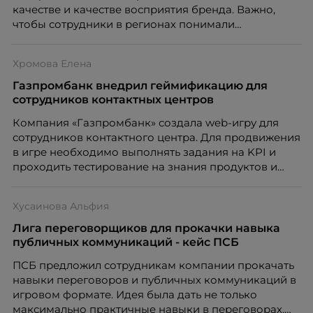
качестве и качестве восприятия бренда. Важно,
чтобы сотрудники в регионах понимали
технологические процессы производства и могли
применить их на практике. Поэтому компания
Хромова Елена
создала интерактивный курс для маркетологов и
трейд-маркетологов с элементами геймификации.
Газпромбанк внедрил геймификацию для
Он заменил сложные очные тренинги.
сотрудников контактных центров
Компания «Газпромбанк» создала web-игру для
сотрудников контактного центра. Для продвижения
в игре необходимо выполнять задания на KPI и
проходить тестирование на знания продуктов и
процедур. За успешно выполненные задания
пользователь получает вознаграждение в виде
Хусаинова Альфия
игровой валюты, которую в дальнейшем может
потратить на призы во встроенном магазине.
Лига переговорщиков для прокачки навыка
публичных коммуникаций - кейс ПСБ
ПСБ предложил сотрудникам компании прокачать
навыки переговоров и публичных коммуникаций в
игровом формате. Идея была дать не только
максимально практичные навыки в переговорах,