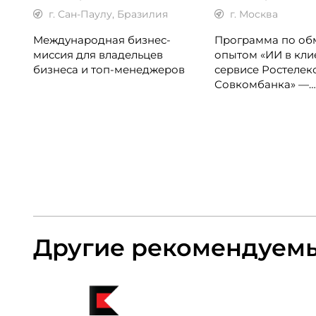
г. Сан-Паулу, Бразилия
г. Москва
Международная бизнес-
Программа по об
миссия для владельцев
опытом «ИИ в кли
бизнеса и топ-менеджеров
сервисе Ростелек
Совкомбанка» —
однодневная очна
программа для д
по клиентскому оп
менеджеров,
руководителей ко
центров и сервис
подразделений.
Другие рекомендуем