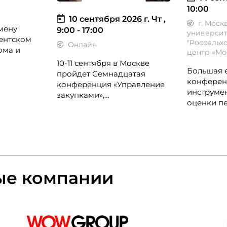
10:00
10 сентября 2026 г.
Чт ,
г. Моск
мену
9:00 - 17:00
университ
ентском
"Россельх
Онлайн
ома и
центр «Мо
10-11 сентября в Москве
Большая 
я B2B-
пройдет Семнадцатая
конферен
иректоров
конференция «Управление
инструме
ыту, CX-
закупками»,
оценки пе
организованная группой
сессия. К
лл-
«Просперити Медиа» и
Simple, С
ных
порталом CFO-Russia.ru.
Норникель
Ростелеко
билайн, I
ые компании