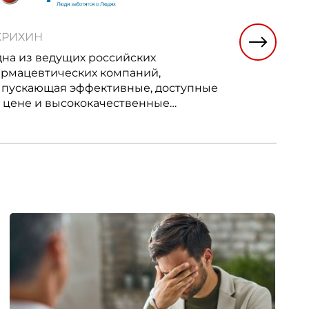
о
КРИХИН
СБЕР ЕАП
на из ведущих российских
Российская
рмацевтических компаний,
2011 году. 
пускающая эффективные, доступные
года компа
 цене и высококачественные
тройке кр
карственные средства наиболее
дистанцион
стребованных российскими
циентами терапевтических групп.