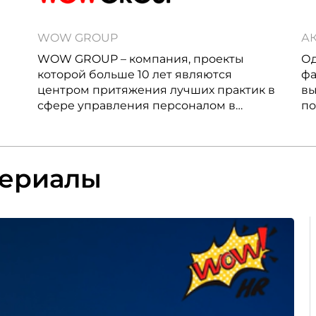
WOW GROUP
А
WOW GROUP – компания, проекты
Од
которой больше 10 лет являются
фа
центром притяжения лучших практик в
вы
сфере управления персоналом в
по
России и мире.
ле
х
во
па
териалы