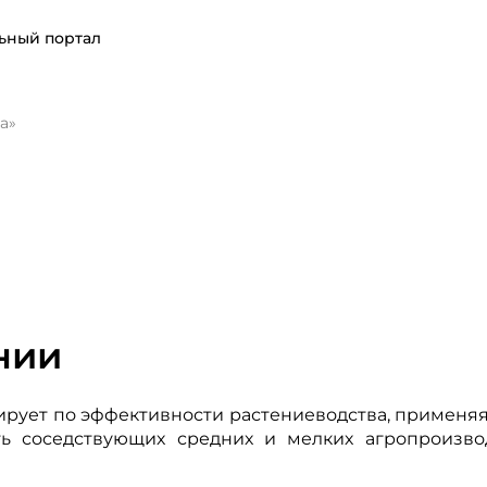
ьный портал
а»
нии
дирует по эффективности растениеводства, примен
ть соседствующих средних и мелких агропроизво