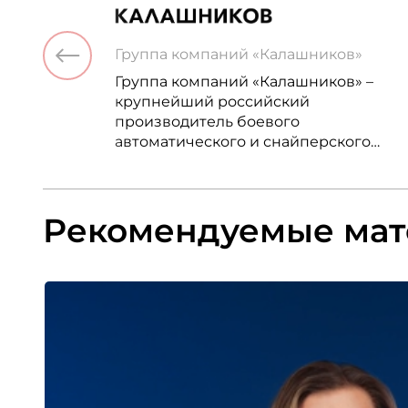
Группа компаний «Калашников»
Группа компаний «Калашников» –
крупнейший российский
производитель боевого
автоматического и снайперского
оружия, управляемых артиллерийски
снарядов, а также широкого спектра
высокоточного оружия.
Рекомендуемые ма