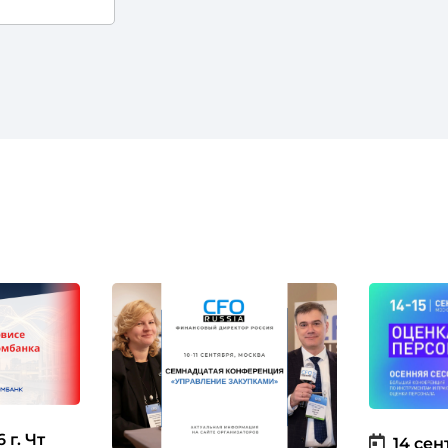
 г.
Чт
14 сен