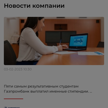
Новости компании
своих ошибках, ведь ошибки — это опыт.
03-02-2023 10:30
Пяти самым результативным студентам
Газпромбанк выплатил именные стипендии.