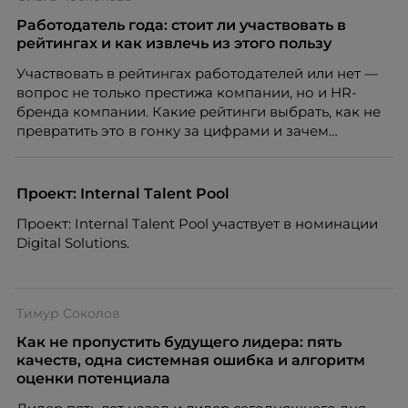
номинантов и гостей мероприятия.
Работодатель года: стоит ли участвовать в
рейтингах и как извлечь из этого пользу
Участвовать в рейтингах работодателей или нет —
вопрос не только престижа компании, но и HR-
бренда компании. Какие рейтинги выбрать, как не
превратить это в гонку за цифрами и зачем
небольшой компании соревноваться в одном
списке с Яндексом и Озоном. Рассказывает Ольга
Чеснокова, HR-директор Right line.
Проект: Internal Talent Pool
Проект: Internal Talent Pool участвует в номинации
Digital Solutions.
Тимур Соколов
Как не пропустить будущего лидера: пять
качеств, одна системная ошибка и алгоритм
оценки потенциала