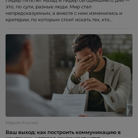
Лидер пять лет назад и лидер сегодняшнего дня —
это, по сути, разные люди. Мир стал
непредсказуемым, а вместе с ним изменились и
критерии, по которым стоит искать тех, кто
способен вести команду вперёд. О том, какие
качества сегодня отличают настоящего лидера от
«свадебного генерала», почему стандартные
системы оценки часто упускают самых талантливых
людей и как выявить лидерский потенциал ещё до
того, как он проявится в цифрах KPI, рассказывает
Тимур Соколов, ключевой эксперт по
стратегическому развитию и формированию
культуры лидерства в организациях.
Мария Клочко
Ваш выход: как построить коммуникацию в