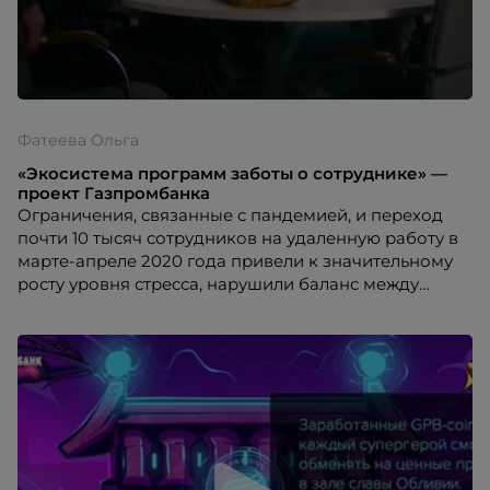
Фатеева Ольга
«Экосистема программ заботы о сотруднике» —
проект Газпромбанка
Ограничения, связанные с пандемией, и переход
почти 10 тысяч сотрудников на удаленную работу в
марте-апреле 2020 года привели к значительному
росту уровня стресса, нарушили баланс между
рабочей и личной жизнью, негативно повлияли на
возможности по поддержанию здорового образа
жизни. Это подтолкнуло Газпромбанк к созданию
экосистемы программ поддержки сотрудников во
всех сферах человеческого благополучия:
физического, ментального, социального,
общественного, финансового и профессионального.