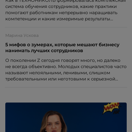
Как в ТЕХНОНИКОЛЬ формировалась комплексная
система обучения сотрудников, какие практики
помогают работникам непрерывно наращивать
компетенции и какие измеримые результаты
приносит обучение на реальных проектах.
Рассказывает Наталия Шашкина, директор по
Марина Ускова
закупкам направления «Минеральная изоляция»
компании ТЕХНОНИКОЛЬ.
5 мифов о зумерах, которые мешают бизнесу
нанимать лучших сотрудников
О поколении Z сегодня говорят много, но далеко
не всегда объективно. Молодых специалистов часто
называют нелояльными, ленивыми, слишком
требовательными или неготовыми к серьезной
работе. Эти стереотипы влияют на решения
работодателей и нередко становятся причиной
кадровых ошибок. В этой статье Марина Ускова,
руководитель отдела подбора персонала
рекрутинговой компании, разбирает самые
распространенные мифы о зумерах и объясняет,
почему устаревшие представления мешают
бизнесу находить и удерживать сильных