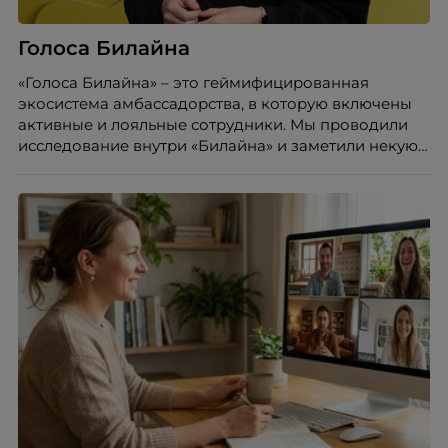
CIS.
Голоса Билайна
«Голоса Билайна» – это геймифицированная
экосистема амбассадорства, в которую включены
активные и лояльные сотрудники. Мы проводили
исследование внутри «Билайна» и заметили некую
особенность. Сотрудники в компании хотят не
только материальную мотивацию, но и систему
благодарности и публичного признания.