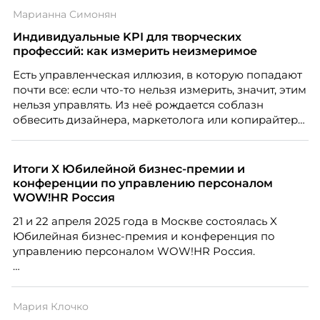
Марианна Симонян
Индивидуальные KPI для творческих
профессий: как измерить неизмеримое
Есть управленческая иллюзия, в которую попадают
почти все: если что-то нельзя измерить, значит, этим
нельзя управлять. Из неё рождается соблазн
обвесить дизайнера, маркетолога или копирайтера
цифрами — количеством макетов, числом постов,
объёмом текста — и назвать это системой KPI.
Проблема в том, что так мы измеряем не ценность,
Итоги X Юбилейной бизнес-премии и
а движение. А творческая работа — это тот редкий
конференции по управлению персоналом
случай, где движение и результат могут не
WOW!HR Россия
совпадать вовсе.
21 и 22 апреля 2025 года в Москве состоялась X
Юбилейная бизнес-премия и конференция по
управлению персоналом WOW!HR Россия.
Победители – лучшие проекты в сфере управления
персоналом, были определены путем голосования
Мария Клочко
номинантов и гостей мероприятия.