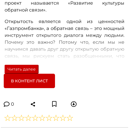
проект называется «Развитие культуры
обратной связи».
Открытость является одной из ценностей
«Газпромбанка», а обратная связь – это мощный
инструмент открытого диалога между людьми.
Почему это важно? Потому что, если мы не
научимся давать друг другу открытую обратную
связь, мы рискуем стать разобщенными, что
приведет к тому, что мы не достигнем общей
Читать далее
цели.
В КОНТЕНТ ЛИСТ
Виталий Фуфаев, начальник Отдела обучающих
платформ, Департамент по работе с
персоналом:
0
– Фокус проекта – создание акцента внимания
сотрудников на своевременности и
непрерывности процесса обратной связи, на
важности создания диалога, культуры разговора