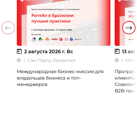
2 августа 2026 г.
Вс
13 авг
г. Сан-Паулу, Бразилия
г. Мос
Международная бизнес-миссия для
Программ
владельцев бизнеса и топ-
клиентск
менеджеров
Совкомб
B2B-прог
клиентск
руководи
сервисны