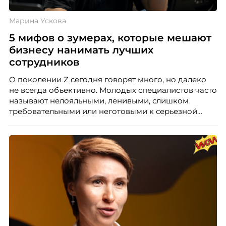
Марина Ускова
5 мифов о зумерах, которые мешают
бизнесу нанимать лучших
сотрудников
О поколении Z сегодня говорят много, но далеко
не всегда объективно. Молодых специалистов часто
называют нелояльными, ленивыми, слишком
требовательными или неготовыми к серьезной
работе. Эти стереотипы влияют на решения
работодателей и нередко становятся причиной
кадровых ошибок. В этой статье Марина Ускова,
руководитель отдела подбора персонала
рекрутинговой компании, разбирает самые
распространенные мифы о зумерах и объясняет,
почему устаревшие представления мешают
бизнесу находить и удерживать сильных
сотрудников.