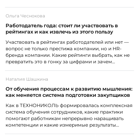
Ольга Чеснокова
Работодатель года: стоит ли участвовать в
рейтингах и как извлечь из этого пользу
Участвовать в рейтингах работодателей или нет —
вопрос не только престижа компании, но и HR-
бренда компании. Какие рейтинги выбрать, как не
превратить это в гонку за цифрами и зачем
небольшой компании соревноваться в одном
списке с Яндексом и Озоном. Рассказывает Ольга
Наталия Шашкина
Чеснокова, HR-директор Right line.
От обучения процессам к развитию мышления:
как меняется система подготовки закупщиков
Как в ТЕХНОНИКОЛЬ формировалась комплексная
система обучения сотрудников, какие практики
помогают работникам непрерывно наращивать
компетенции и какие измеримые результаты
приносит обучение на реальных проектах.
Рассказывает Наталия Шашкина, директор по