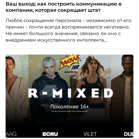
Ваш выход: как построить коммуникацию в
компании, которая сокращает штат
Любое сокращение персонала – независимо от его
причин – почти всегда воспринимается негативно.
Не имеет большого значения, связано ли оно с
внедрением искусственного интеллекта,
изменением бизнес-модели, финансовыми
трудностями или пересмотром организационной
структуры компании. Для сотрудников сокращения
означают потерю стабильности, а для внешнего
рынка становятся сигналом о возможных
проблемах организации. В результате увольнения
нередко превращаются в фактор, который
негативно влияет HR-бренд работодателя.