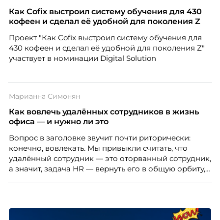
закупкам направления «Минеральная изоляция»
Как Cofix выстроил систему обучения для 430
компании ТЕХНОНИКОЛЬ.
кофеен и сделал её удобной для поколения Z
Проект "Как Cofix выстроил систему обучения для
430 кофеен и сделал её удобной для поколения Z"
участвует в номинации Digital Solution
Марианна Симонян
Как вовлечь удалённых сотрудников в жизнь
офиса — и нужно ли это
Вопрос в заголовке звучит почти риторически:
конечно, вовлекать. Мы привыкли считать, что
удалённый сотрудник — это оторванный сотрудник,
а значит, задача HR — вернуть его в общую орбиту,
подключить к корпоративной жизни, растопить
дистанцию. Но прежде, чем строить программу
вовлечения, стоит остановиться на неудобном
факте: данные говорят ровно обратное тому, что