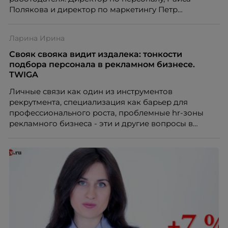
Полякова и директор по маркетингу Петр
Розански, компании Yum! рассказали о том, что
важно измерить на этапе первичных исследований,
Ларина Ирина
для качественного результата.
Свояк свояка видит издалека: тонкости
подбора персонала в рекламном бизнесе.
TWIGA
Личные связи как один из инструментов
рекрутмента, специализация как барьер для
профессионального роста, проблемные hr-зоны
рекламного бизнеса - эти и другие вопросы в
интервью HR-tv.ru осветила Ирина Ларина,
Директор по подбору и развитию персонала
коммуникационной группы TWIGA.