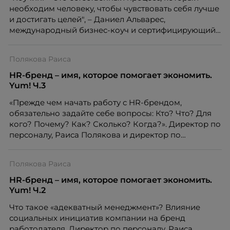
необходим человеку, чтобы чувствовать себя лучше
и достигать целей", – Даниел Альварес,
международный бизнес-коуч и сертифицирующий
коучинг-тренер ICC, в интервью HR-tv.ru рассказал
об эволюции коучинга, о мотивационном уровне, и
Полякова Раиса
о отличиях женского и мужского коучинга.
HR-бренд – имя, которое помогает экономить.
Yum! Ч.3
«Прежде чем начать работу с HR-брендом,
обязательно задайте себе вопросы: Кто? Что? Для
кого? Почему? Как? Сколько? Когда?». Директор по
персоналу, Раиса Полякова и директор по
маркетингу Петр Розански, компании Yum!
рассказали о внутренних факторах и метриках,
Полякова Раиса
которые связаны с карьерным продвижением и
текучестью.
HR-бренд – имя, которое помогает экономить.
Yum! Ч.2
Что такое «адекватный менеджмент»? Влияние
социальных инициатив компании на бренд
работодателя. Директор по персоналу, Раиса