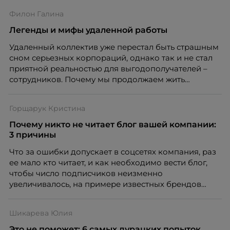
Филон Галина
Легенды и мифы удаленной работы
Удаленный коллектив уже перестал быть страшным
сном серьезных корпораций, однако так и не стал
приятной реальностью для выгодополучателей –
сотрудников. Почему мы продолжаем жить
легендами в этом вопросе, порталу HR-tv.ru
разъяснила Галина Филон, HR-директор Amrest.
Горщарук Кристина
Почему никто не читает блог вашей компании:
3 причины
Что за ошибки допускает в соцсетях компания, раз
ее мало кто читает, и как необходимо вести блог,
чтобы число подписчиков неизменно
увеличивалось, на примере известных брендов
(«Лента», «М-видео», Альфа-банк) порталу HR-tv.ru
рассказала Кристина Горщарук, руководитель
Шикарева Юлия
диджитал-агентства.
Это не поможет: 6 самых дурацких попыток