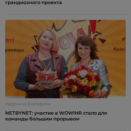
грандиозного проекта
Авдонина Екатерина
NETBYNET: участие в WOW!HR стало для
команды большим прорывом