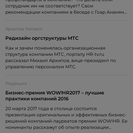
сотрудник им не соответствует? Свои
рекомендации компаниям в беседе с Гоар Ананян
дала Валентина Митрофанова, управляющий
партнер Юридической компании «Митрофанова и
Архипов Михаил
партнеры».
Редизайн оргструктуры МТС
Как и зачем поменялась организационная
структура компании МТС, порталу HR-tv.ru
рассказал Михаил Архипов, вице-президент по
управлению персоналом МТС.
Редакция
Бизнес-премия WOW!HR2017 – лучшие
практики компаний 2016
20 марта 2017 года в столице состоится
презентация оригинальных и эффективных бизнес-
решений компаний-лауреатов премии WOW!HR. Ее
номинанты расскажут об опыте реализации