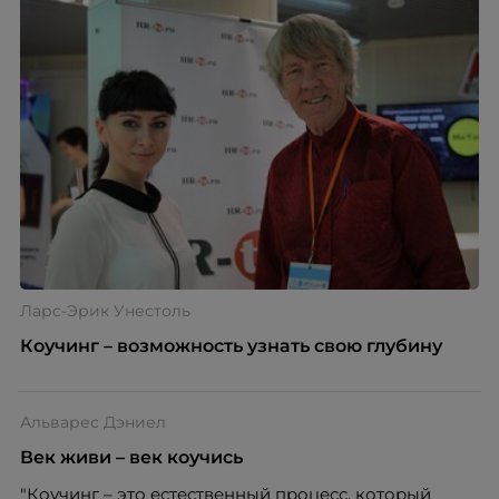
Ларс-Эрик Унестоль
Коучинг – возможность узнать свою глубину
Альварес Дэниел
Век живи – век коучись
"Коучинг – это естественный процесс, который