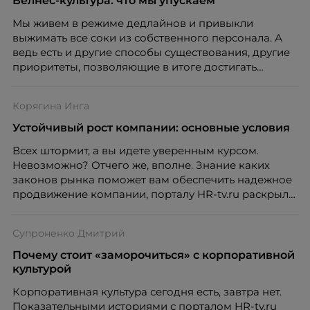
Велнес-культура: что мы упускаем
Подробнее - Михаил Хачатурян, доцент кафедры
Мы живем в режиме дедлайнов и привыкли
Теории менеджмента и бизнес-технологий РЭУ им.
выжимать все соки из собственного персонала. А
Г. В. Плеханова.
ведь есть и другие способы существования, другие
приоритеты, позволяющие в итоге достигать
большего. Что мы упускаем, но еще способны
наверстать, порталу HR-tv.ru рассказала специалист
Корягина Инга
по повышению эффективности ключевого
персонала в формате управленческого и бизнес-
Устойчивый рост компании: основные условия
коучинга Ирина Шелудько.
Всех штормит, а вы идете уверенным курсом.
Невозможно? Отчего же, вполне. Знание каких
законов рынка поможет вам обеспечить надежное
продвижение компании, порталу HR-tv.ru раскрыла
Инга Корягина, кандидат исторических наук,
доцент кафедры Теории менеджмента и бизнес-
Супроненко Дмитрий
технологий РЭУ им. Г.В. Плеханова.
Почему стоит «заморочиться» с корпоративной
культурой
Корпоративная культура сегодня есть, завтра нет.
Показательными историями с порталом HR-tv.ru