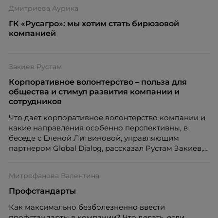
Дмитриева Аурика
ГК «Русагро»: мы хотим стать бирюзовой
компанией
Закиев Рустам
Корпоративное волонтерство – польза для
общества и стимул развития компании и
сотрудников
Что дает корпоративное волонтерство компании и
какие направления особенно перспективны, в
беседе с Еленой Литвиновой, управляющим
партнером Global Dialog, рассказал Рустам Закиев,
директор департамента коммуникационных и
социальных проектов ОК РУСАЛ
Митрофанова Валентина
Профстандарты
Как максимально безболезненно ввести
профстандарты в компании? Что делать, если