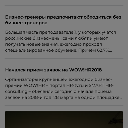
tv.ru.
на рынок.
Бизнес-тренеры предпочитают обходиться без
бизнес-тренеров
Большая часть преподавателей, у которых учатся
российские бизнесмены, сами любят и умеют
получать новые знания, ежегодно проходя
специализированное обучение. Причем 62,7%
предпочитает самообразование,
специализированные курсы посещает 43,4%, работу
с наставником выбирают 34,9% и обучение в
Начался прием заявок на WOW!HR2018
бизнес-школе 15,7%. Только 9,6% опрошенных
Организаторы крупнейшей ежегодной бизнес-
заявили, что не получали специализированного
премии WOW!HR – портал HR-tv.ru и SMART HR-
образования. Об этом пишет сегодня HR-tv.ru.
consulting – объявили сегодня о начале приема
заявок на 2018-й год. 28 марта на одной площадке
соберутся компании, которые реализовали самые
значимые проекты в сфере коммуникаций, HR,
организации бизнес-процессов и корпоративной
культуры.