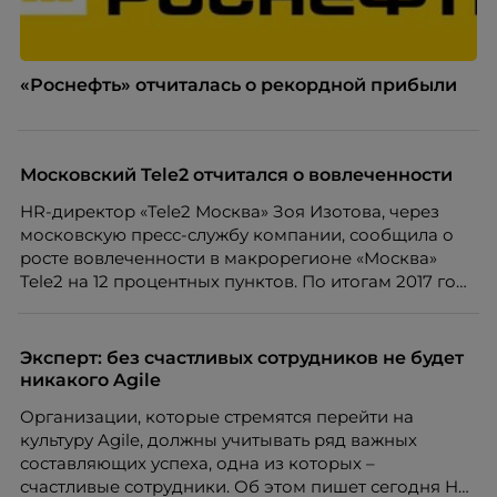
«Роснефть» отчиталась о рекордной прибыли
Московский Tele2 отчитался о вовлеченности
HR-директор «Tele2 Москва» Зоя Изотова, через
московскую пресс-службу компании, сообщила о
росте вовлеченности в макрорегионе «Москва»
Tele2 на 12 процентных пунктов. По итогам 2017 года
индекс вовлеченности составил 71%, что по
метрикам AoN Hewitt, соответствует зоне
повышенной результативности бизнеса. Причем
Эксперт: без счастливых сотрудников не будет
все международные исследовательские агентства
никакого Agile
говорят о прямом влиянии вовлеченности
Организации, которые стремятся перейти на
персонала на результативность бизнеса. У
культуру Agile, должны учитывать ряд важных
компаний с высокой вовлеченностью больше
составляющих успеха, одна из которых –
совокупный доход акционеров и капитализация
счастливые сотрудники. Об этом пишет сегодня HR-
бизнеса, и выше скорость вывода нового продукта