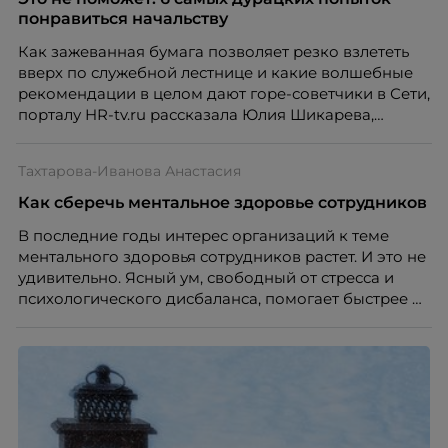
понравиться начальству
Как зажеванная бумага позволяет резко взлететь
вверх по служебной лестнице и какие волшебные
рекомендации в целом дают горе-советчики в Сети,
порталу HR-tv.ru рассказала Юлия Шикарева,
ведущий менеджер по персоналу компании КДМ.
Тахтарова-Иванова Анастасия
Как сберечь ментальное здоровье сотрудников
В последние годы интерес организаций к теме
ментального здоровья сотрудников растет. И это не
удивительно. Ясный ум, свободный от стресса и
психологического дисбаланса, помогает быстрее и
эффективнее справляться с задачами, находить
оптимальные способы выхода из сложных
ситуаций, а также – быть «в потоке» и генерировать
новые идеи. Как результат, компании приобретают
ощутимое конкурентное преимущество.
Подробности - в материале селфменеджмент коуча,
тренера программ по управлению стрессом и