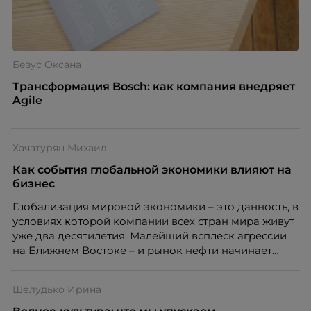
Безус Оксана
Трансформация Bosch: как компания внедряет
Agile
Хачатурян Михаил
Как события глобальной экономики влияют на
бизнес
Глобализация мировой экономики – это данность, в
условиях которой компании всех стран мира живут
уже два десятилетия. Малейший всплеск агрессии
на Ближнем Востоке – и рынок нефти начинает
лихорадить, а вместе с ним ходуном начинают
ходить финансовые рынки. Очевидно, что если вы
Шелудько Ирина
не занимаетесь глобальной экономикой,
глобальная экономика занимается вами.