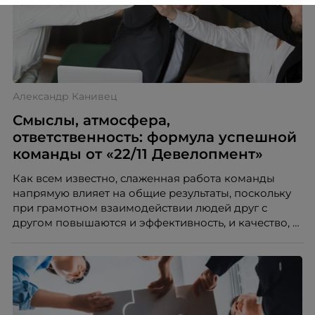
Александр Канивец
Смыслы, атмосфера,
ответственность: формула успешной
команды от «22/11 Девелопмент»
Как всем известно, слаженная работа команды
напрямую влияет на общие результаты, поскольку
при грамотном взаимодействии людей друг с
другом повышаются и эффективность, и качество, и
скорость достижения целей. Этому способствует
благоприятная атмосфера в коллективе. А еще
сплоченные команды быстрее и более гибко
реагируют на вызовы и изменения – они
адаптивны. Александр Канивец, операционный
директор и сооснователь компании «22/11