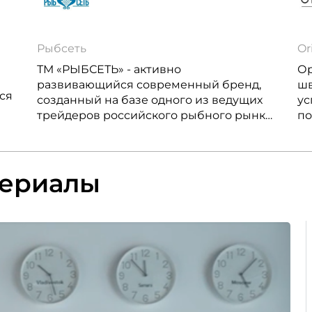
Рыбсеть
Or
ТМ «РЫБСЕТЬ» - активно
Орифлэй
развивающийся современный бренд,
шв
ся
созданный на базе одного из ведущих
ус
трейдеров российского рыбного рынка.
по
и
В фирменных магазинах марки
ко
представлены российские
до
региональные рыбные продукты,
бе
териалы
ассортимент которых постоянно
дл
пополняется новыми позициями.
пр
пр
ко
ил
лю
ус
пр