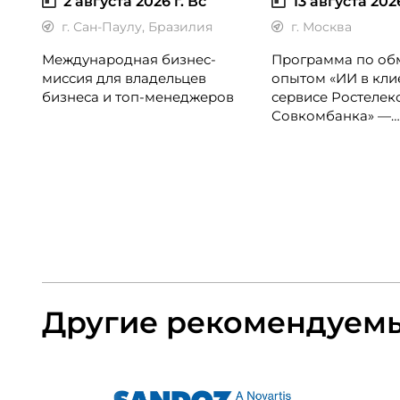
2 августа 2026 г.
Вс
13 августа 2026
г. Сан-Паулу, Бразилия
г. Москва
Международная бизнес-
Программа по об
миссия для владельцев
опытом «ИИ в кли
бизнеса и топ-менеджеров
сервисе Ростелек
Совкомбанка» —
однодневная очна
программа для д
по клиентскому оп
менеджеров,
руководителей ко
центров и сервис
подразделений.
Другие рекомендуем