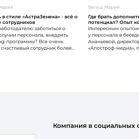
Мария
Вегеш Мария
 в стиле «АстраЗенека» - всё о
Где брать дополни
е сотрудников
потенциал? Опыт к
работодателю заботиться о
Интересным опытом 
олучии персонала, внедрять
у персонала в бесед
ing-программы? Все очень
Ананьевой, директо
: счастливый сотрудник более
«Апостроф-медиа», 
способен, может принести
Вегеш, консультант 
ю пользу бизнесу, чаще
трирует творческие прорывы.
внутреннего состояния
ала и производительности
очевидна. Wellbeing-программа
уется в компании
енека». О деталях её
отки и внедрения рассказала
ор по персоналу России и
и Алина Манцева.
Компания в социальных с