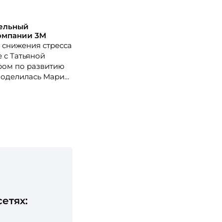
тельный
омпании 3М
снижения стресса
е с Татьяной
ром по развитию
поделилась Мария
компании 3М.
етях: