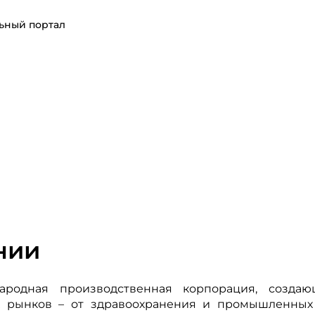
ьный портал
нии
родная производственная корпорация, создаю
х рынков – от здравоохранения и промышленны