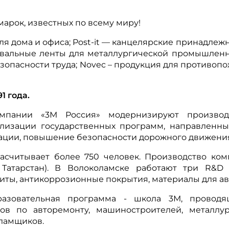
арок, известных по всему миру!
ля дома и офиса; Post-it — канцелярские принадлежн
фовальные ленты для металлургической промышленно
зопасности труда; Novec – продукция для противоп
1 года.
мпании «3М Россия» модернизируют производ
еализации государственных программ, направленн
ации, повышение безопасности дорожного движени
асчитывает более 750 человек. Производство ком
 Татарстан). В Волоколамске работают три R&D
иты, антикоррозионные покрытия, материалы для ав
разовательная программа - школа 3М, проводя
в по авторемонту, машиностроителей, металлург
кламщиков.