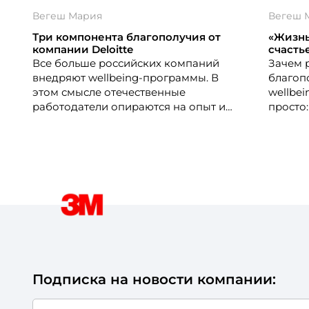
Вегеш Мария
Вегеш 
Три компонента благополучия от
«Жизнь
компании Deloitte
счасть
Все больше российских компаний
Зачем 
внедряют wellbeing-программы. В
благоп
этом смысле отечественные
wellbe
работодатели опираются на опыт и
просто
инструментарий зарубежных коллег.
работо
Впрочем, так или иначе, тренд на
большу
заботу о благополучии сотрудников –
демонс
положительный, поскольку поднимает
Связь 
управление персоналом на
персон
качественно новый уровень. В
труда 
компании «Делойт» wellbeing-
реализ
программ действует уже несколько лет
«АстраЗ
и показала очень позитивные
разраб
результаты. Подробнее о них
директ
рассказала руководитель направления
Еврази
Подписка на новости компании:
по компенсациям и льготам Анастасия
Зенцева.