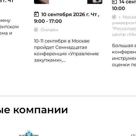
 г.
Чт
14 сен
10:00
10 сентября 2026 г.
Чт ,
г. Моск
мену
9:00 - 17:00
университ
ентском
"Россельх
Онлайн
ома и
центр «Мо
10-11 сентября в Москве
Большая 
я B2B-
пройдет Семнадцатая
конферен
иректоров
конференция «Управление
инструме
ыту, CX-
закупками»,
оценки пе
организованная группой
сессия. К
лл-
«Просперити Медиа» и
Simple, С
ных
порталом CFO-Russia.ru.
Норникель
Ростелеко
билайн, I
ые компании