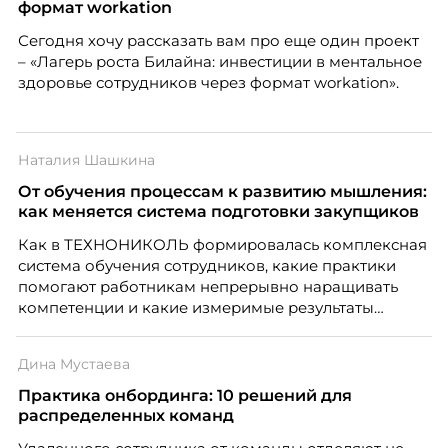
формат workation
Сегодня хочу рассказать вам про еще один проект
– «Лагерь роста Билайна: инвестиции в ментальное
здоровье сотрудников через формат workation».
Наталия Шашкина
От обучения процессам к развитию мышления:
как меняется система подготовки закупщиков
Как в ТЕХНОНИКОЛЬ формировалась комплексная
система обучения сотрудников, какие практики
помогают работникам непрерывно наращивать
компетенции и какие измеримые результаты
приносит обучение на реальных проектах.
Рассказывает Наталия Шашкина, директор по
Дина Мустаева
закупкам направления «Минеральная изоляция»
компании ТЕХНОНИКОЛЬ.
Практика онбординга: 10 решений для
распределенных команд