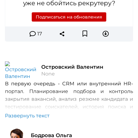
уже не обойтись рекрутеру?
Подписаться на обновления
17
Островский Валентин
None
В первую очередь - CRM
или внутренний
HR
-
портал. Планирование подбора и контроль
закрытия вакансий, анализ резюме кандидата и
тестирование соискателей, история поиска и
заметки для рекрутера – все это далеко не
Развернуть текст
полный перечень того, что крайне полезно для
работы
HR
-
специалиста.
Бодрова Ольга