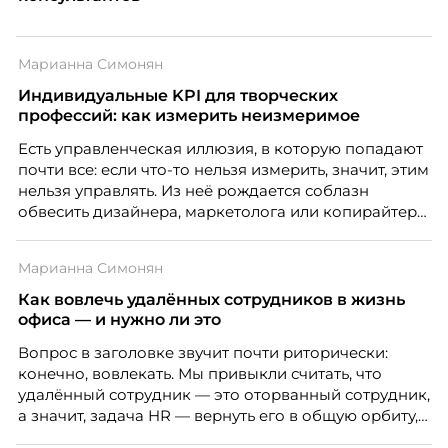
Марианна Симонян
Индивидуальные KPI для творческих
профессий: как измерить неизмеримое
Есть управленческая иллюзия, в которую попадают
почти все: если что-то нельзя измерить, значит, этим
нельзя управлять. Из неё рождается соблазн
обвесить дизайнера, маркетолога или копирайтера
цифрами — количеством макетов, числом постов,
объёмом текста — и назвать это системой KPI.
Марианна Симонян
Проблема в том, что так мы измеряем не ценность,
а движение. А творческая работа — это тот редкий
Как вовлечь удалённых сотрудников в жизнь
случай, где движение и результат могут не
офиса — и нужно ли это
совпадать вовсе.
Вопрос в заголовке звучит почти риторически:
конечно, вовлекать. Мы привыкли считать, что
удалённый сотрудник — это оторванный сотрудник,
а значит, задача HR — вернуть его в общую орбиту,
подключить к корпоративной жизни, растопить