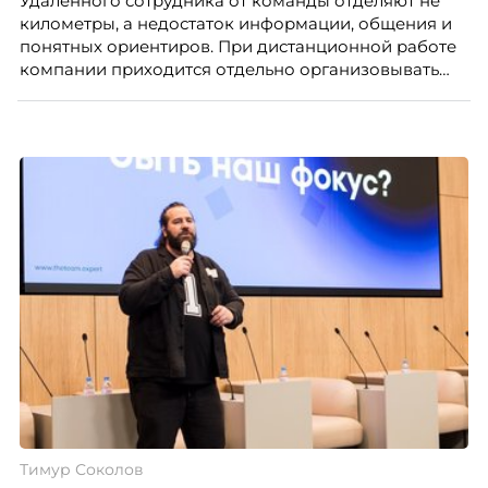
Удаленного сотрудника от команды отделяют не
километры, а недостаток информации, общения и
понятных ориентиров. При дистанционной работе
компании приходится отдельно организовывать
многое из того, что в офисе происходит
естественно. Дина Мустаева, руководитель отдела
по работе с персоналом Инфомаксимум,
рассказывает, как выстроить адаптацию
распределенной команды без лишнего контроля и
бесконечных созвонов.
Тимур Соколов