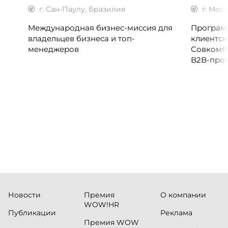
г. Сан-Паулу, Бразилия
г. Мос
Международная бизнес-миссия для
Программ
владельцев бизнеса и топ-
клиентск
менеджеров
Совкомб
B2B-прог
клиентск
руководи
сервисны
Новости
Премия
О компании
WOW!HR
Публикации
Реклама
Премия WOW