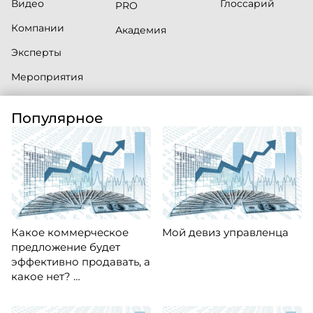
Видео
Глоссарий
PRO
Компании
Академия
Эксперты
Мероприятия
Популярное
г. Москва, ул. Кременчугская, дом 6, кор. 2
+7 495 972 90-98
Telegram
ВКонтакте
YouTube
Какое коммерческое
Мой девиз управленца
© Информационно-образовательный портал TheHRD,
предложение будет
2012–2026 г. Все права защищены. Материалы ресурса
эффективно продавать, а
являются собственностью компании.
какое нет?
Основным языком портала является русский.
Латинское написание наименований проектов