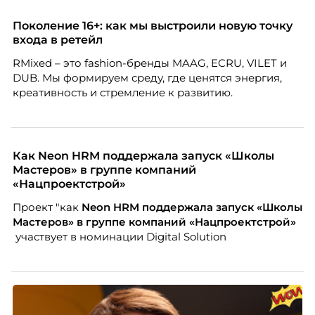
дистанцию. Но прежде, чем строить программу
вовлечения, стоит остановиться на неудобном
Поколение 16+: как мы выстроили новую точку
факте: данные говорят ровно обратное тому, что
входа в ретейл
подсказывает интуиция. Автор свежего выпуска
RMixed – это fashion-бренды MAAG, ECRU, VILET и
Марианна Симонян — HR Tech лидер, эксперт по
DUB. Мы формируем среду, где ценятся энергия,
People Analytics, приглашённый лектор НИУ ВШЭ и
креативность и стремление к развитию.
МИФИ, автор книги «Дао женской карьеры».
Как Neon HRM поддержала запуск «Школы
Мастеров» в группе компаний
«Нацпроектстрой»
Проект "как
Neon
HRM поддержала запуск «Школы
Мастеров» в группе компаний «Нацпроектстрой»
участвует в номинации Digital Solution