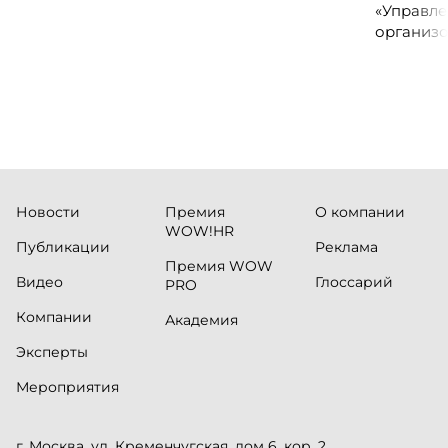
сервисных подразделений.
«Управле
организо
«Проспер
Russia.ru.
Новости
Премия
О компании
WOW!HR
Публикации
Реклама
Премия WOW
Видео
Глоссарий
PRO
Компании
Академия
Эксперты
Мероприятия
г. Москва, ул. Кременчугская, дом 6, кор. 2