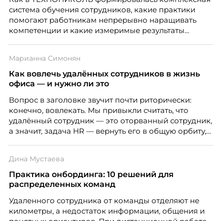
система обучения сотрудников, какие практики
помогают работникам непрерывно наращивать
компетенции и какие измеримые результаты
приносит обучение на реальных проектах.
Рассказывает Наталия Шашкина, директор по
Марианна Симонян
закупкам направления «Минеральная изоляция»
компании ТЕХНОНИКОЛЬ.
Как вовлечь удалённых сотрудников в жизнь
офиса — и нужно ли это
Вопрос в заголовке звучит почти риторически:
конечно, вовлекать. Мы привыкли считать, что
удалённый сотрудник — это оторванный сотрудник,
а значит, задача HR — вернуть его в общую орбиту,
подключить к корпоративной жизни, растопить
дистанцию. Но прежде, чем строить программу
Дина Мустаева
вовлечения, стоит остановиться на неудобном
факте: данные говорят ровно обратное тому, что
Практика онбординга: 10 решений для
подсказывает интуиция. Автор свежего выпуска
распределенных команд
Марианна Симонян — HR Tech лидер, эксперт по
Удаленного сотрудника от команды отделяют не
People Analytics, приглашённый лектор НИУ ВШЭ и
километры, а недостаток информации, общения и
МИФИ, автор книги «Дао женской карьеры».