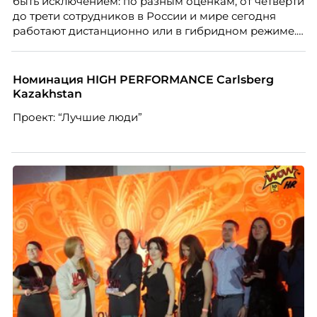
быть исключением: по разным оценкам, от четверти
до трети сотрудников в России и мире сегодня
работают дистанционно или в гибридном режиме.
Но чем шире распространяется удаленка, тем
очевиднее становится разрыв: если в офисе
адаптация во многом происходит сама собой, то на
Номинация HIGH PERFORMANCE Carlsberg
расстоянии она требует осознанного
Kazakhstan
проектирования — иначе компания рискует
Проект: “Лучшие люди”
потерять новичка в первые же месяцы.