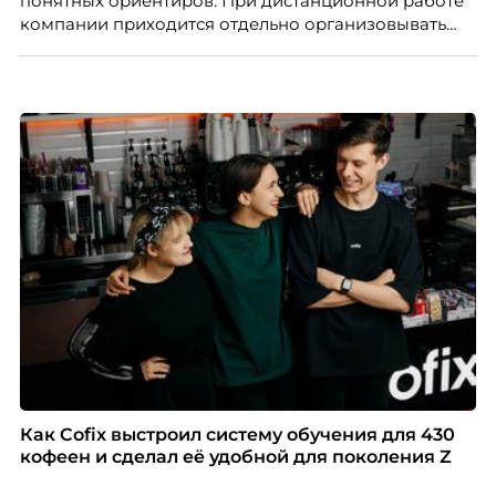
понятных ориентиров. При дистанционной работе
компании приходится отдельно организовывать
многое из того, что в офисе происходит
естественно. Дина Мустаева, руководитель отдела
по работе с персоналом Инфомаксимум,
рассказывает, как выстроить адаптацию
распределенной команды без лишнего контроля и
бесконечных созвонов.
Как Cofix выстроил систему обучения для 430
кофеен и сделал её удобной для поколения Z