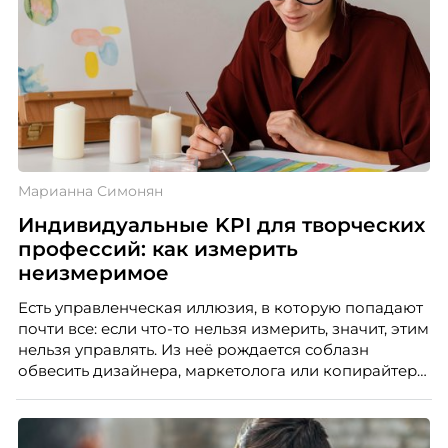
Марианна Симонян
Индивидуальные KPI для творческих
профессий: как измерить
неизмеримое
Есть управленческая иллюзия, в которую попадают
почти все: если что-то нельзя измерить, значит, этим
нельзя управлять. Из неё рождается соблазн
обвесить дизайнера, маркетолога или копирайтера
цифрами — количеством макетов, числом постов,
объёмом текста — и назвать это системой KPI.
Проблема в том, что так мы измеряем не ценность,