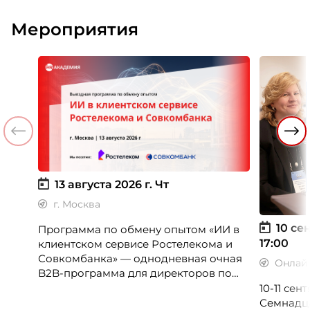
Мероприятия
13 августа 2026 г.
Чт
г. Москва
10 сен
Программа по обмену опытом «ИИ в
17:00
клиентском сервисе Ростелекома и
Совкомбанка» — однодневная очная
Онлай
B2B-программа для директоров по
клиентскому опыту, CX-менеджеров,
10-11 се
руководителей колл-центров и
Семнадц