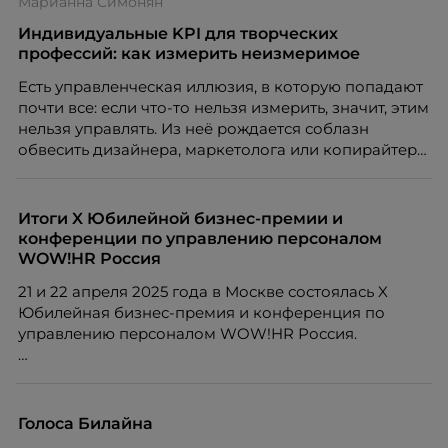
Марианна Симонян
вовлечения, стоит остановиться на неудобном
факте: данные говорят ровно обратное тому, что
Индивидуальные KPI для творческих
подсказывает интуиция. Автор свежего выпуска
профессий: как измерить неизмеримое
Марианна Симонян — HR Tech лидер, эксперт по
Есть управленческая иллюзия, в которую попадают
People Analytics, приглашённый лектор НИУ ВШЭ и
почти все: если что-то нельзя измерить, значит, этим
МИФИ, автор книги «Дао женской карьеры».
нельзя управлять. Из неё рождается соблазн
обвесить дизайнера, маркетолога или копирайтера
цифрами — количеством макетов, числом постов,
объёмом текста — и назвать это системой KPI.
Проблема в том, что так мы измеряем не ценность,
Итоги X Юбилейной бизнес-премии и
а движение. А творческая работа — это тот редкий
конференции по управлению персоналом
случай, где движение и результат могут не
WOW!HR Россия
совпадать вовсе.
21 и 22 апреля 2025 года в Москве состоялась X
Юбилейная бизнес-премия и конференция по
управлению персоналом WOW!HR Россия.
Победители – лучшие проекты в сфере управления
персоналом, были определены путем голосования
номинантов и гостей мероприятия.
Голоса Билайна