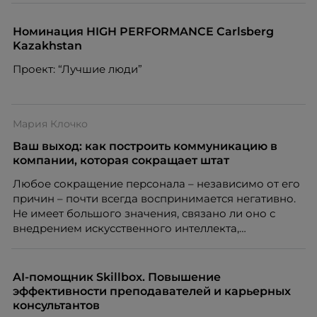
Номинация HIGH PERFORMANCE Carlsberg
Kazakhstan
Проект: “Лучшие люди”
Мария Клочко
Ваш выход: как построить коммуникацию в
компании, которая сокращает штат
Любое сокращение персонала – независимо от его
причин – почти всегда воспринимается негативно.
Не имеет большого значения, связано ли оно с
внедрением искусственного интеллекта,
изменением бизнес-модели, финансовыми
трудностями или пересмотром организационной
структуры компании. Для сотрудников сокращения
AI-помощник Skillbox. Повышение
означают потерю стабильности, а для внешнего
эффективности преподавателей и карьерных
рынка становятся сигналом о возможных
консультантов