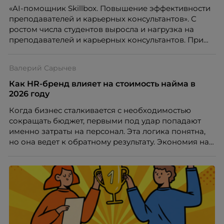
проблемах организации. В результате увольнения
«AI-помощник Skillbox. Повышение эффективности
нередко превращаются в фактор, который
преподавателей и карьерных консультантов». С
негативно влияет HR-бренд работодателя.
ростом числа студентов выросла и нагрузка на
преподавателей и карьерных консультантов. При
этом ожидания студентов тоже менялись. Нам
нужно было решить сразу несколько задач:
Валерий Сарычев
повысить эффективность сотрудников, ускорить
процессы, сохранить качество поддержки и
Как HR-бренд влияет на стоимость найма в
масштабироваться без роста команды. Так и
2026 году
появился AI-помощник, встроенный в платформу
Когда бизнес сталкивается с необходимостью
Skillbox.
сокращать бюджет, первыми под удар попадают
именно затраты на персонал. Эта логика понятна,
но она ведет к обратному результату. Экономия на
сотрудниках напрямую снижает качество продукта,
клиентского сервиса и репутации компании, а
значит – сокращает доходы бизнеса.