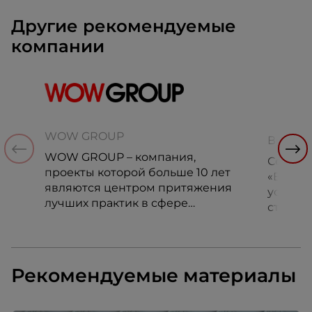
Другие рекомендуемые
компании
WOW GROUP
Вилгуд
WOW GROUP – компания,
Сеть у
проекты которой больше 10 лет
«Вилгу
являются центром притяжения
успешн
лучших практик в сфере
стартап
управления персоналом в
России.
России и мире.
Рекомендуемые материалы