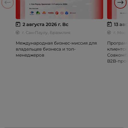
2 августа 2026 г.
Вс
13 авг
г. Сан-Паулу, Бразилия
г. Мос
Международная бизнес-миссия для
Программ
владельцев бизнеса и топ-
клиентск
менеджеров
Совкомб
B2B-прог
клиентск
руководи
сервисны