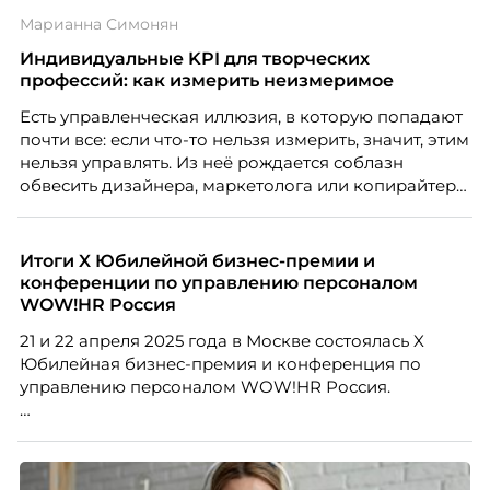
Марианна Симонян
Индивидуальные KPI для творческих
профессий: как измерить неизмеримое
Есть управленческая иллюзия, в которую попадают
почти все: если что-то нельзя измерить, значит, этим
нельзя управлять. Из неё рождается соблазн
обвесить дизайнера, маркетолога или копирайтера
цифрами — количеством макетов, числом постов,
объёмом текста — и назвать это системой KPI.
Проблема в том, что так мы измеряем не ценность,
Итоги X Юбилейной бизнес-премии и
а движение. А творческая работа — это тот редкий
конференции по управлению персоналом
случай, где движение и результат могут не
WOW!HR Россия
совпадать вовсе.
21 и 22 апреля 2025 года в Москве состоялась X
Юбилейная бизнес-премия и конференция по
управлению персоналом WOW!HR Россия.
Победители – лучшие проекты в сфере управления
персоналом, были определены путем голосования
номинантов и гостей мероприятия.