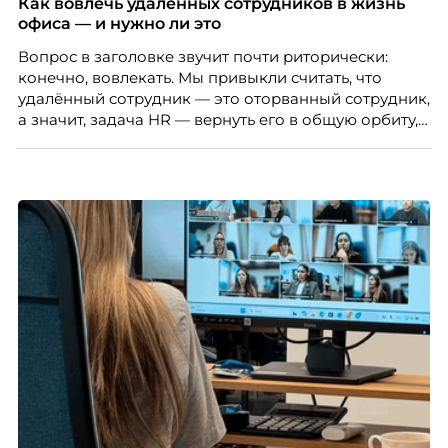
Как вовлечь удалённых сотрудников в жизнь
рекрутинговой компании, разбирает самые
офиса — и нужно ли это
распространенные мифы о зумерах и объясняет,
Вопрос в заголовке звучит почти риторически:
почему устаревшие представления мешают
конечно, вовлекать. Мы привыкли считать, что
бизнесу находить и удерживать сильных
удалённый сотрудник — это оторванный сотрудник,
сотрудников.
а значит, задача HR — вернуть его в общую орбиту,
подключить к корпоративной жизни, растопить
дистанцию. Но прежде, чем строить программу
вовлечения, стоит остановиться на неудобном
факте: данные говорят ровно обратное тому, что
подсказывает интуиция. Автор свежего выпуска
Марианна Симонян — HR Tech лидер, эксперт по
People Analytics, приглашённый лектор НИУ ВШЭ и
МИФИ, автор книги «Дао женской карьеры».