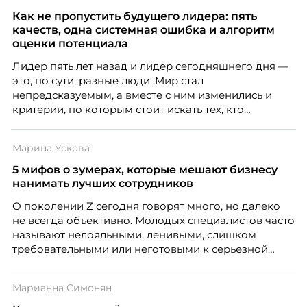
Как не пропустить будущего лидера: пять
качеств, одна системная ошибка и алгоритм
оценки потенциала
Лидер пять лет назад и лидер сегодняшнего дня —
это, по сути, разные люди. Мир стал
непредсказуемым, а вместе с ним изменились и
критерии, по которым стоит искать тех, кто
способен вести команду вперёд. О том, какие
качества сегодня отличают настоящего лидера от
Марина Ускова
«свадебного генерала», почему стандартные
системы оценки часто упускают самых талантливых
5 мифов о зумерах, которые мешают бизнесу
людей и как выявить лидерский потенциал ещё до
нанимать лучших сотрудников
того, как он проявится в цифрах KPI, рассказывает
О поколении Z сегодня говорят много, но далеко
Тимур Соколов, ключевой эксперт по
не всегда объективно. Молодых специалистов часто
стратегическому развитию и формированию
называют нелояльными, ленивыми, слишком
культуры лидерства в организациях.
требовательными или неготовыми к серьезной
работе. Эти стереотипы влияют на решения
работодателей и нередко становятся причиной
Марианна Симонян
кадровых ошибок. В этой статье Марина Ускова,
руководитель отдела подбора персонала