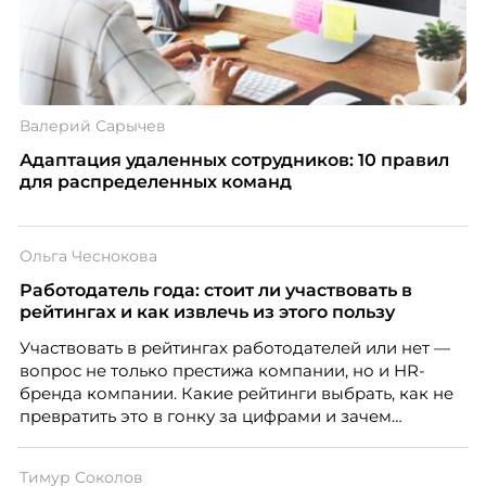
Валерий Сарычев
Адаптация удаленных сотрудников: 10 правил
для распределенных команд
Ольга Чеснокова
Работодатель года: стоит ли участвовать в
рейтингах и как извлечь из этого пользу
Участвовать в рейтингах работодателей или нет —
вопрос не только престижа компании, но и HR-
бренда компании. Какие рейтинги выбрать, как не
превратить это в гонку за цифрами и зачем
небольшой компании соревноваться в одном
списке с Яндексом и Озоном. Рассказывает Ольга
Тимур Соколов
Чеснокова, HR-директор Right line.