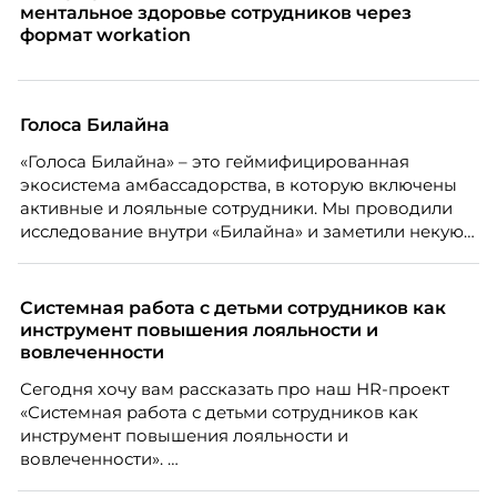
ментальное здоровье сотрудников через
формат workation
Голоса Билайна
«Голоса Билайна» – это геймифицированная
экосистема амбассадорства, в которую включены
активные и лояльные сотрудники. Мы проводили
исследование внутри «Билайна» и заметили некую
особенность. Сотрудники в компании хотят не
только материальную мотивацию, но и систему
благодарности и публичного признания.
Системная работа с детьми сотрудников как
инструмент повышения лояльности и
вовлеченности
Сегодня хочу вам рассказать про наш HR-проект
«Системная работа с детьми сотрудников как
инструмент повышения лояльности и
вовлеченности».