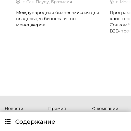
г. Сан-Паулу, Бразилия
г. Мос
Международная бизнес-миссия для
Программ
владельцев бизнеса и топ-
клиентск
менеджеров
Совкомб
B2B-прог
клиентск
руководи
сервисны
Новости
Премия
О компании
WOW!HR
Публикации
Реклама
Содержание
Премия WOW
Видео
Глоссарий
PRO