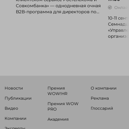
Совкомбанка» — однодневная очная
Онлай
B2B-программа для директоров по
клиентскому опыту, CX-менеджеров,
10-11 се
руководителей колл-центров и
Семнадц
сервисных подразделений.
«Управле
организо
«Проспер
Russia.ru.
Новости
Премия
О компании
WOW!HR
Публикации
Реклама
Премия WOW
Видео
Глоссарий
PRO
Компании
Академия
Эксперты