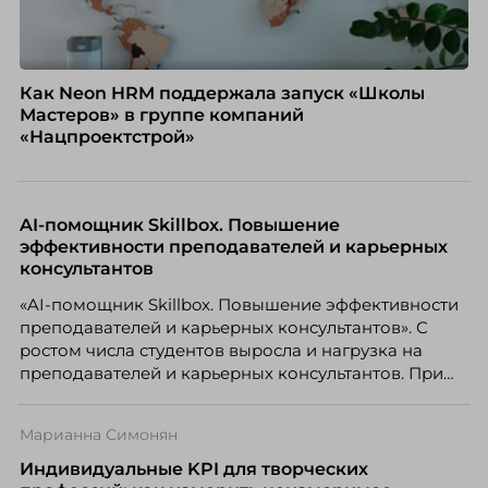
Как Neon HRM поддержала запуск «Школы
Мастеров» в группе компаний
«Нацпроектстрой»
AI-помощник Skillbox. Повышение
эффективности преподавателей и карьерных
консультантов
«AI-помощник Skillbox. Повышение эффективности
преподавателей и карьерных консультантов». С
ростом числа студентов выросла и нагрузка на
преподавателей и карьерных консультантов. При
этом ожидания студентов тоже менялись. Нам
нужно было решить сразу несколько задач:
Марианна Симонян
повысить эффективность сотрудников, ускорить
процессы, сохранить качество поддержки и
Индивидуальные KPI для творческих
масштабироваться без роста команды. Так и