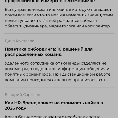
профессий: как измерить неизмеримое
появился AI-помощник, встроенный в платформу
Есть управленческая иллюзия, в которую попадают
Skillbox.
почти все: если что-то нельзя измерить, значит, этим
нельзя управлять. Из неё рождается соблазн
обвесить дизайнера, маркетолога или копирайтера
цифрами — количеством макетов, числом постов,
объёмом текста — и назвать это системой KPI.
Дина Мустаева
Проблема в том, что так мы измеряем не ценность,
а движение. А творческая работа — это тот редкий
Практика онбординга: 10 решений для
случай, где движение и результат могут не
распределенных команд
совпадать вовсе.
Удаленного сотрудника от команды отделяют не
километры, а недостаток информации, общения и
понятных ориентиров. При дистанционной работе
компании приходится отдельно организовывать
многое из того, что в офисе происходит
естественно. Дина Мустаева, руководитель отдела
Валерий Сарычев
по работе с персоналом Инфомаксимум,
рассказывает, как выстроить адаптацию
Как HR-бренд влияет на стоимость найма в
распределенной команды без лишнего контроля и
2026 году
бесконечных созвонов.
Когда бизнес сталкивается с необходимостью