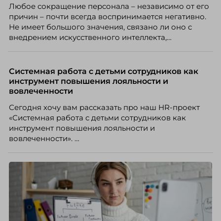
Любое сокращение персонала – независимо от его
причин – почти всегда воспринимается негативно.
Не имеет большого значения, связано ли оно с
внедрением искусственного интеллекта,
изменением бизнес-модели, финансовыми
трудностями или пересмотром организационной
структуры компании. Для сотрудников сокращения
Системная работа с детьми сотрудников как
означают потерю стабильности, а для внешнего
инструмент повышения лояльности и
рынка становятся сигналом о возможных
вовлеченности
проблемах организации. В результате увольнения
Сегодня хочу вам рассказать про наш HR-проект
нередко превращаются в фактор, который
«Системная работа с детьми сотрудников как
негативно влияет HR-бренд работодателя.
инструмент повышения лояльности и
вовлеченности».