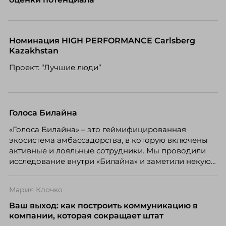
Номинация HIGH PERFORMANCE Carlsberg
Kazakhstan
Проект: “Лучшие люди”
Голоса Билайна
«Голоса Билайна» – это геймифицированная
экосистема амбассадорства, в которую включены
активные и лояльные сотрудники. Мы проводили
исследование внутри «Билайна» и заметили некую
особенность. Сотрудники в компании хотят не
только материальную мотивацию, но и систему
Мария Клочко
благодарности и публичного признания.
Ваш выход: как построить коммуникацию в
компании, которая сокращает штат