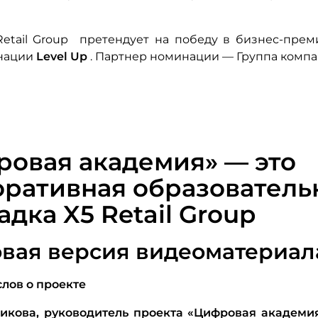
Retail Group претендует на победу в бизнес-пре
нации
Level Up
. Партнер номинации — Группа компа
овая академия» — это
оративная образователь
дка X5 Retail Group
овая версия видеоматериал
слов о проекте
кова, руководитель проекта «Цифровая академи