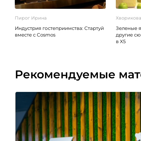
Пирог Ирина
Хворикова
Индустрия гостеприимства: Стартуй
Зеленые я
вместе с Cosmos
другие с
в X5
Рекомендуемые ма