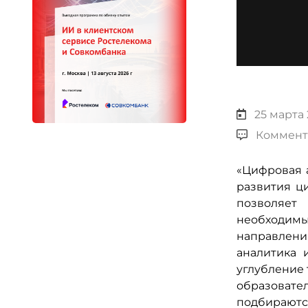
25 марта 
Коммент
«Цифровая 
развития ц
позволяет
необходимы
направлен
аналитика 
углубление 
образоват
подбираютс