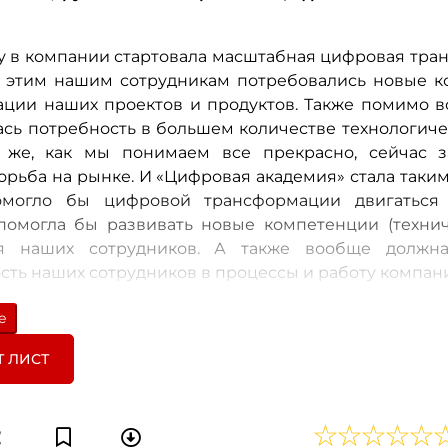
оду в компании стартовала масштабная цифровая тра
с этим нашим сотрудникам потребовались новые 
ации наших проектов и продуктов. Также помимо вс
ась потребность в большем количестве технологиче
о же, как мы понимаем все прекрасно, сейчас з
орьба на рынке. И «Цифровая академия» стала таки
омогло бы цифровой трансформации двигаться
помогла бы развивать новые компетенции (техни
ля наших сотрудников. А также вообще должн
сть наших сотрудников в процессы и работу компан
и проекта
е
 «Цифровая академия» начала работать в 202
Т ЛИСТ
али для себя концепт такого «храма науки» с 5
иями, которые являлись нашими целевыми аудито
т нашего топ-менеджмента и заканчивая наши