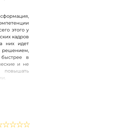
нсформация,
компетенции
его этого у
ских кадров
а них идет
м решением,
 быстрее в
ческие и не
а повышать
ии.
0 году. Мы
 основными
риями. Это
м линейным