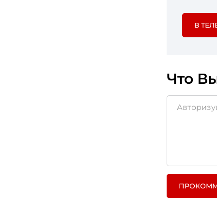
При испол
страницу п
В ТЕЛ
Если в ва
эффективны
Что Вы
ПРОКОММ