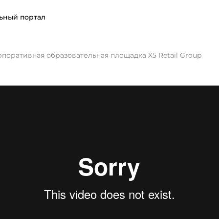
ьный портал
поративная образовательная площадка X5 Retail Group