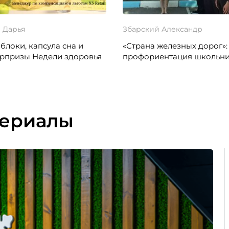
 Дарья
Збарский Александр
блоки, капсула сна и
«Страна железных дорог»:
юрпризы Недели здоровья
профориентация школьн
териалы