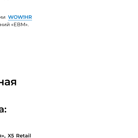
мии
WOW!HR
ний «ЕВМ».
ная
а:
я»,
X5
Retail