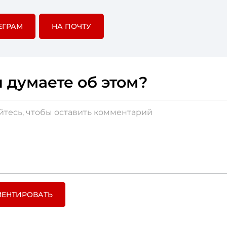
ьзовании материала гиперссылка на соотв
ортала HR-tv.ru обязательна
ЕГРАМ
НА ПОЧТУ
шей компании были реализованы не менее ин
е проекты, расскажите о них
на конференции
WOW
 думаете об этом?
ЕНТИРОВАТЬ