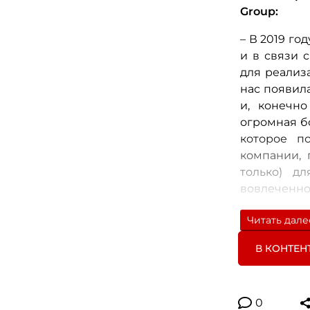
Group:
– В 2019 г
и в связи 
для реализ
нас появил
и, конечн
огромная б
которое п
компании, 
только) д
вовлеченно
Особенност
Читать дале
Масштабно
В КОНТЕН
сформиров
направлен
начиная о
0