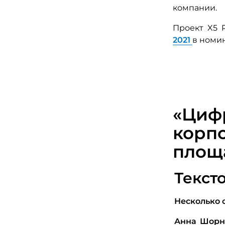
компании.
Проект X5 
2021
в номи
«Цифр
корп
площа
Текст
Несколько 
Анна Шорни