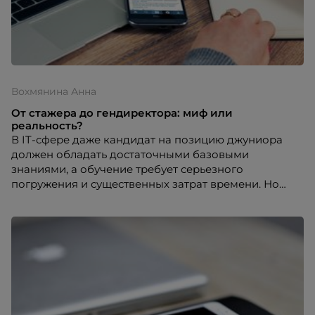
Вохмянина Анна
От стажера до гендиректора: миф или
реальность?
В IT-сфере даже кандидат на позицию джуниора
должен обладать достаточными базовыми
знаниями, а обучение требует серьезного
погружения и существенных затрат времени. Но
бывают ситуации, когда отсутствие опыта не мешает
получить интересную работу и перспективы.