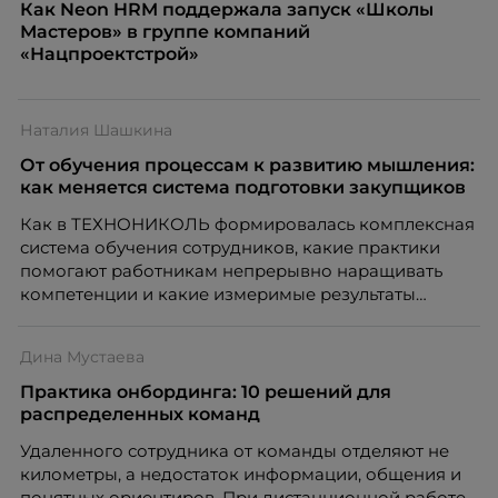
Как Neon HRM поддержала запуск «Школы
Мастеров» в группе компаний
«Нацпроектстрой»
Наталия Шашкина
От обучения процессам к развитию мышления:
как меняется система подготовки закупщиков
Как в ТЕХНОНИКОЛЬ формировалась комплексная
система обучения сотрудников, какие практики
помогают работникам непрерывно наращивать
компетенции и какие измеримые результаты
приносит обучение на реальных проектах.
Рассказывает Наталия Шашкина, директор по
Дина Мустаева
закупкам направления «Минеральная изоляция»
компании ТЕХНОНИКОЛЬ.
Практика онбординга: 10 решений для
распределенных команд
Удаленного сотрудника от команды отделяют не
километры, а недостаток информации, общения и
понятных ориентиров. При дистанционной работе