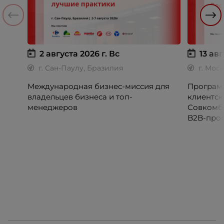
2 августа 2026 г.
Вс
13 авг
г. Сан-Паулу, Бразилия
г. Мос
Международная бизнес-миссия для
Программ
владельцев бизнеса и топ-
клиентск
менеджеров
Совкомб
B2B-прог
клиентск
руководи
сервисны