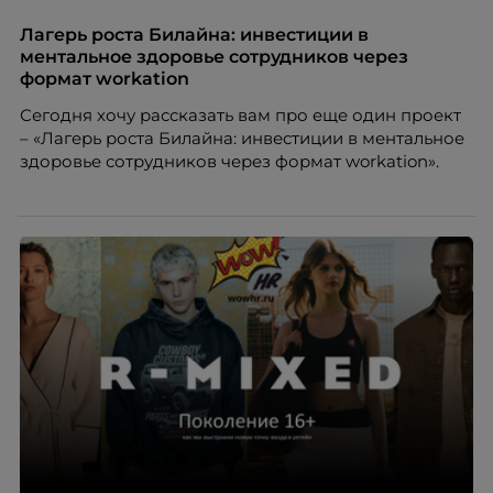
на смену приходит портфельная карьера –
продуманная система из нескольких
Лагерь роста Билайна: инвестиции в
профессиональных опор, которая даёт специалисту
ментальное здоровье сотрудников через
устойчивость, гибкость и возможности для роста.
формат workation
Автор – Елена Парфенова, карьерный консультант,
Сегодня хочу рассказать вам про еще один проект
HR-эксперт, наставник. Разбирает, как работает эта
– «Лагерь роста Билайна: инвестиции в ментальное
модель и кому она подходит в первую очередь.
здоровье сотрудников через формат workation».