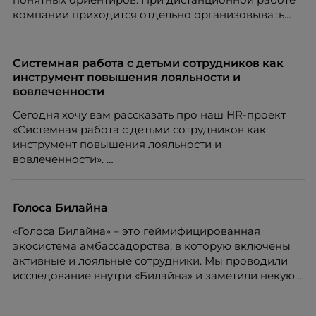
компании приходится отдельно организовывать
многое из того, что в офисе происходит
естественно. Дина Мустаева, руководитель отдела
по работе с персоналом Инфомаксимум,
Системная работа с детьми сотрудников как
рассказывает, как выстроить адаптацию
инструмент повышения лояльности и
распределенной команды без лишнего контроля и
вовлеченности
бесконечных созвонов.
Сегодня хочу вам рассказать про наш HR-проект
«Системная работа с детьми сотрудников как
инструмент повышения лояльности и
вовлеченности».
Голоса Билайна
«Голоса Билайна» – это геймифицированная
экосистема амбассадорства, в которую включены
активные и лояльные сотрудники. Мы проводили
исследование внутри «Билайна» и заметили некую
особенность. Сотрудники в компании хотят не
только материальную мотивацию, но и систему