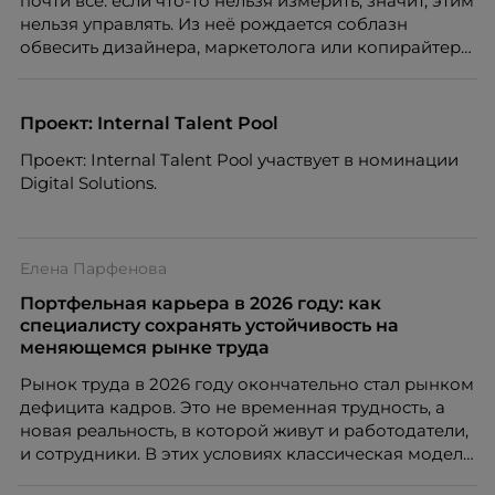
почти все: если что-то нельзя измерить, значит, этим
нельзя управлять. Из неё рождается соблазн
обвесить дизайнера, маркетолога или копирайтера
цифрами — количеством макетов, числом постов,
объёмом текста — и назвать это системой KPI.
Проблема в том, что так мы измеряем не ценность,
Проект: Internal Talent Pool
а движение. А творческая работа — это тот редкий
Проект: Internal Talent Pool участвует в номинации
случай, где движение и результат могут не
Digital Solutions.
совпадать вовсе.
Елена Парфенова
Портфельная карьера в 2026 году: как
специалисту сохранять устойчивость на
меняющемся рынке труда
Рынок труда в 2026 году окончательно стал рынком
дефицита кадров. Это не временная трудность, а
новая реальность, в которой живут и работодатели,
и сотрудники. В этих условиях классическая модель
«одна работа на всю жизнь» уходит в прошлое. Ей