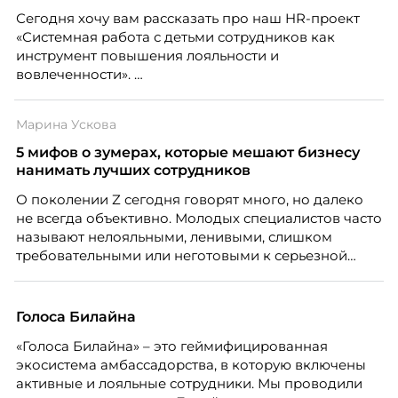
Сегодня хочу вам рассказать про наш HR-проект
«Системная работа с детьми сотрудников как
инструмент повышения лояльности и
вовлеченности».
Марина Ускова
5 мифов о зумерах, которые мешают бизнесу
нанимать лучших сотрудников
О поколении Z сегодня говорят много, но далеко
не всегда объективно. Молодых специалистов часто
называют нелояльными, ленивыми, слишком
требовательными или неготовыми к серьезной
работе. Эти стереотипы влияют на решения
работодателей и нередко становятся причиной
кадровых ошибок. В этой статье Марина Ускова,
Голоса Билайна
руководитель отдела подбора персонала
«Голоса Билайна» – это геймифицированная
рекрутинговой компании, разбирает самые
экосистема амбассадорства, в которую включены
распространенные мифы о зумерах и объясняет,
активные и лояльные сотрудники. Мы проводили
почему устаревшие представления мешают