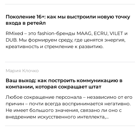
Но чем шире распространяется удаленка, тем
очевиднее становится разрыв: если в офисе
адаптация во многом происходит сама собой, то на
Поколение 16+: как мы выстроили новую точку
расстоянии она требует осознанного
входа в ретейл
проектирования — иначе компания рискует
RMixed – это fashion-бренды MAAG, ECRU, VILET и
потерять новичка в первые же месяцы.
DUB. Мы формируем среду, где ценятся энергия,
креативность и стремление к развитию.
Мария Клочко
Ваш выход: как построить коммуникацию в
компании, которая сокращает штат
Любое сокращение персонала – независимо от его
причин – почти всегда воспринимается негативно.
Не имеет большого значения, связано ли оно с
внедрением искусственного интеллекта,
изменением бизнес-модели, финансовыми
трудностями или пересмотром организационной
структуры компании. Для сотрудников сокращения