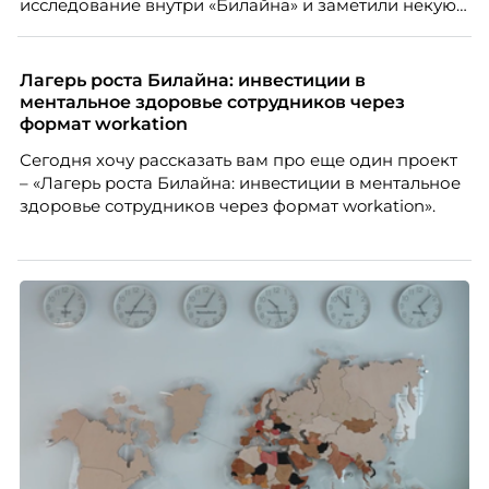
исследование внутри «Билайна» и заметили некую
бизнесу находить и удерживать сильных
особенность. Сотрудники в компании хотят не
сотрудников.
только материальную мотивацию, но и систему
благодарности и публичного признания.
Лагерь роста Билайна: инвестиции в
ментальное здоровье сотрудников через
формат workation
Сегодня хочу рассказать вам про еще один проект
– «Лагерь роста Билайна: инвестиции в ментальное
здоровье сотрудников через формат workation».