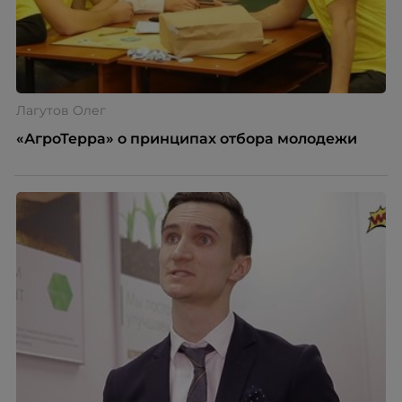
Лагутов Олег
«АгроТерра» о принципах отбора молодежи