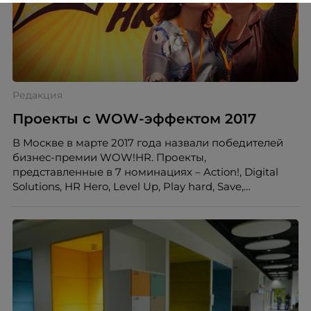
Редакция
Проекты с WOW-эффектом 2017
В Москве в марте 2017 года назвали победителей
бизнес-премии WOW!HR. Проекты,
представленные в 7 номинациях – Action!, Digital
Solutions, HR Hero, Level Up, Play hard, Save,
Workplace – поразили участников конференции
своим масштабом, новизной подхода и
потрясающими бизнес-результатами. Портал HR-
tv.ru представляет краткую версию описаний
проектов, с которыми необходимо ознакомиться
каждому!