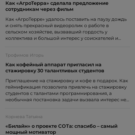
Как «АгроТерра» сделала предложение
сотрудникам через фильм
Как «АгроТерре» удалось поставить на паузу дождь
и снять прекрасный видеоролик о работе в
сельском хозяйстве, вызвавший гордость у
коллектива и большой интерес у соискателей и
студентов, порталу HR-tv.ru рассказала начальник
отдела коммуникаций Виктория Рындина.
Трофимов Игорь
Как кофейный аппарат пригласил на
стажировку 30 талантливых студентов
Приглашение на стажировку и кофе в подарок. Как
геймификация позволила привлечь на стажировку
студентов с талантами программирования, а
необычная постановка задачи вызвала интерес не
только среди кандидатов, но и получила широкую
огласку в социальных сетях, порталу HR-tv.ru
Корнева Татьяна
рассказал Игорь Трофимов, креативный директор
makelove.
«Билайн» о проекте СОТа: спасибо – самый
мощный мотиватор