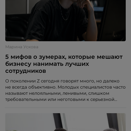
Марина Ускова
5 мифов о зумерах, которые мешают
бизнесу нанимать лучших
сотрудников
О поколении Z сегодня говорят много, но далеко
не всегда объективно. Молодых специалистов часто
называют нелояльными, ленивыми, слишком
требовательными или неготовыми к серьезной
работе. Эти стереотипы влияют на решения
работодателей и нередко становятся причиной
кадровых ошибок. В этой статье Марина Ускова,
руководитель отдела подбора персонала
рекрутинговой компании, разбирает самые