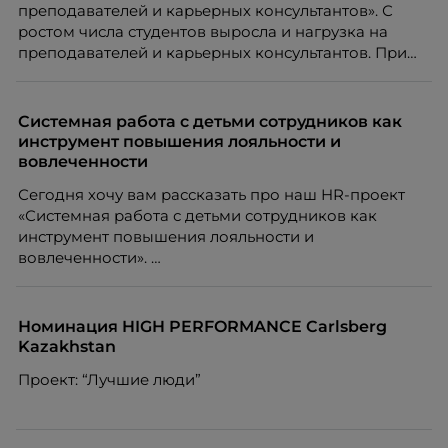
преподавателей и карьерных консультантов». С
ростом числа студентов выросла и нагрузка на
преподавателей и карьерных консультантов. При
этом ожидания студентов тоже менялись. Нам
нужно было решить сразу несколько задач:
повысить эффективность сотрудников, ускорить
Системная работа с детьми сотрудников как
процессы, сохранить качество поддержки и
инструмент повышения лояльности и
масштабироваться без роста команды. Так и
вовлеченности
появился AI-помощник, встроенный в платформу
Сегодня хочу вам рассказать про наш HR-проект
Skillbox.
«Системная работа с детьми сотрудников как
инструмент повышения лояльности и
вовлеченности».
Номинация HIGH PERFORMANCE Carlsberg
Kazakhstan
Проект: “Лучшие люди”