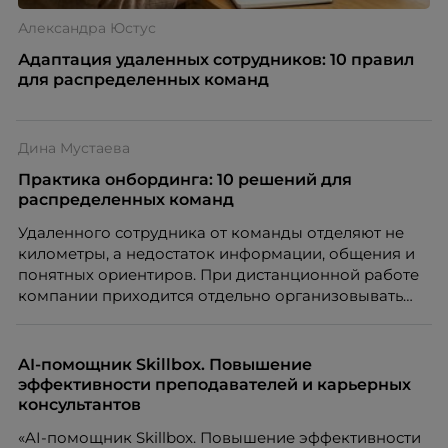
Александра Юстус
Адаптация удаленных сотрудников: 10 правил
для распределенных команд
Дина Мустаева
Практика онбординга: 10 решений для
распределенных команд
Удаленного сотрудника от команды отделяют не
километры, а недостаток информации, общения и
понятных ориентиров. При дистанционной работе
компании приходится отдельно организовывать
многое из того, что в офисе происходит
естественно. Дина Мустаева, руководитель отдела
по работе с персоналом Инфомаксимум,
AI-помощник Skillbox. Повышение
рассказывает, как выстроить адаптацию
эффективности преподавателей и карьерных
распределенной команды без лишнего контроля и
консультантов
бесконечных созвонов.
«AI-помощник Skillbox. Повышение эффективности