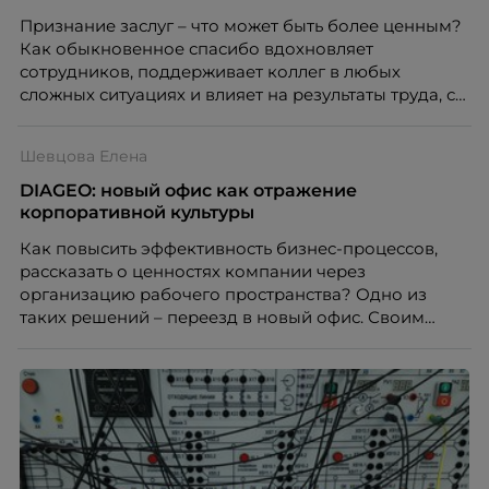
Признание заслуг – что может быть более ценным?
Как обыкновенное спасибо вдохновляет
сотрудников, поддерживает коллег в любых
сложных ситуациях и влияет на результаты труда, с
нами поделилась компания «Билайн». Как проект
СОТа готовился и какими результатами приятно
Шевцова Елена
удивил в итоге, с порталом HR-tv.ru поделилась
директор по корпоративной культуре и внутренним
DIAGEO: новый офис как отражение
коммуникациям Татьяна Корнева.
корпоративной культуры
Как повысить эффективность бизнес-процессов,
рассказать о ценностях компании через
организацию рабочего пространства? Одно из
таких решений – переезд в новый офис. Своим
опытом делится с нами компания DIAGEO. Что
теперь представляет собой рабочее пространство,
какую реакцию коллег оно вызвало и на что проект
повлиял в итоге, порталу HR-tv.ru рассказала
административный менеджер DIAGEO Елена
Шевцова.