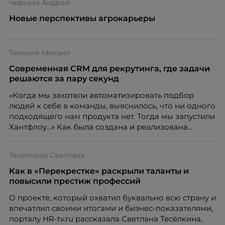
Чернуха Андрей
Новые перспективы агрокарьеры
Танский Михаил
Современная CRM для рекрутинга, где задачи
решаются за пару секунд
«Когда мы захотели автоматизировать подбор
людей к себе в команды, выяснилось, что ни одного
подходящего нам продукта нет. Тогда мы запустили
Хантфлоу…» Как была создана и реализована
система, призванная решать задачи рекрутера за
считанные секунды, порталу HR-tv.ru рассказал
Теселкина Светлана
Михаил Танский, основатель CRM для рекрутеров
Хантфлоу.
Как в «Перекрестке» раскрыли таланты и
повысили престиж профессий
О проекте, который охватил буквально всю страну и
впечатлил своими итогами и бизнес-показателями,
порталу HR-tv.ru рассказала Светлана Тесёлкина,