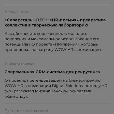
Маргарита Агибалова, менеджер по развитию
бренда-работодателя компании OBI.
Лапина Кира
«Северсталь – ЦЕС»: «HR-премия» превратила
коллектив в творческую лабораторию
Как обеспечить вовлеченность молодого
поколения и максимальное использование его
потенциала? О проекте «HR-премия», который
претендовал на награду WOW!HR в номинации
Level Up, порталу HR-tv.ru рассказала Кира Лапина,
генеральный директор ООО «Северсталь - Центр
Танский Михаил
Единого Сервиса».
Современная CRM-система для рекрутинга
О проекте, претендовавшем на бизнес-премию
WOW!HR в номинации Digital Solutions, порталу HR-
tv.ru рассказал Михаил Танский, основатель
«Хантфлоу».
Пустарнаков Анатолий