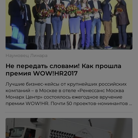
Наумовец Линара
Не передать словами! Как прошла
премия WOW!HR2017
Лучшие бизнес-кейсы от крупнейших российских
компаний – в Москве в отеле «Ренессанс Москва
Монарх Центр» состоялось ежегодное вручение
премии WOW!HR. Почти 50 проектов-номинантов –
а это в два раза больше, нежели год назад –
соревновались за победу в 7 номинациях: Play Hard,
Digital Solutions, Action, Workplace, HR Hero, Save и
Level Up.