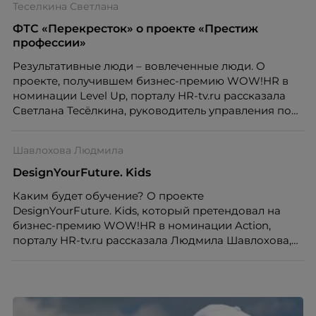
Теселкина Светлана
ФТС «Перекресток» о проекте «Престиж
профессии»
Результативные люди – вовлеченные люди. О
проекте, получившем бизнес-премию WOW!HR в
номинации Level Up, порталу HR-tv.ru рассказала
Светлана Тесёлкина, руководитель управления по
обучению, оценке и развитию Федеральной
Торговой Сети «Перекресток», X5 Retail Group.
Шавлохова Людмила
DesignYourFuture. Kids
Каким будет обучение? О проекте
DesignYourFuture. Kids, который претендовал на
бизнес-премию WOW!HR в номинации Action,
порталу HR-tv.ru рассказала Людмила Шавлохова,
руководитель по развитию персонала функции
корпоративных продаж, маркетинга и поддержки,
ПАО «ВымпелКом».