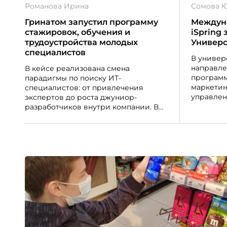
Романова Ирина
Сомова 
Гринатом запустил программу
Междун
стажировок, обучения и
iSpring
трудоустройства молодых
Универс
специалистов
В универ
направле
В кейсе реализована смена
программ
парадигмы по поиску ИТ-
маркетин
специалистов: от привлечения
управлен
экспертов до роста джуниор-
преподав
разработчиков внутри компании. В
студенто
результате Гринатом обеспечил
грантово
приток айтишников по дефицитным
направлениям на российском рынке
труда