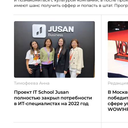
имеют шанс получить оффер и попасть в штат. Про
направлены на подготовку молодых специалистов к 
компании.
Тимофеева Анна
Редакци
Проект IT School Jusan
В Москв
полностью закрыл потребности
победит
в ИТ-специалистах на 2022 год
сфере у
WOW!HR