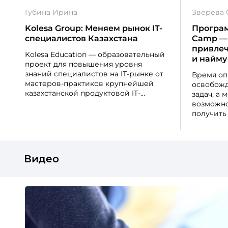
обеспечением
Губина Ирина
Зверева 
Kolesa Group: Меняем рынок IT-
Програм
специалистов Казахстана
Camp — 
привлеч
Kolesa Education — образовательный
и найму
проект для повышения уровня
знаний специалистов на IT-рынке от
Время оп
мастеров-практиков крупнейшей
освобожд
казахстанской продуктовой IT-
задач, а 
компании
возможно
получить
эксперти
Видео