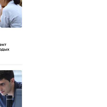
ект
лодых