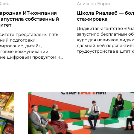
Юлия
Аникеев Борис
ародная ИТ-компания
Школа Риалвеб — бол
 запустила собственный
стажировка
итет
Диджитал-агентство «Ри
запустило бесплатный о
ситете представлены пять
курс для новичков диджи
ний подготовки:
дальнейшей перспектив
ирование, дизайн,
трудоустройства в штат 
говые коммуникации,
Проект создан для быстр
ие цифровым продуктом и
«свободных рук» — ассис
ание информатики. 70%
готовых к самостоятельн
в будут обучаться при
выполнению типовых зад
й поддержке iSpring