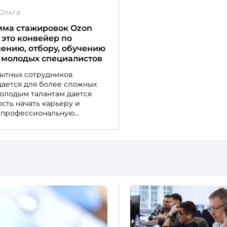
экспертами
Ольга
ма стажировок Ozon
это конвейер по
ению, отбору, обучению
 молодых специалистов
ытных сотрудников
ается для более сложных
молодым талантам дается
сть начать карьеру и
 профессиональную
зу