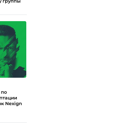
у группы
 по
птации
ок Nexign