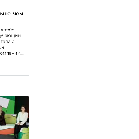
ьше, чем
алвеб»
бучающий
тала с
ой
компании.
ого набора
тентов,
ому
ач