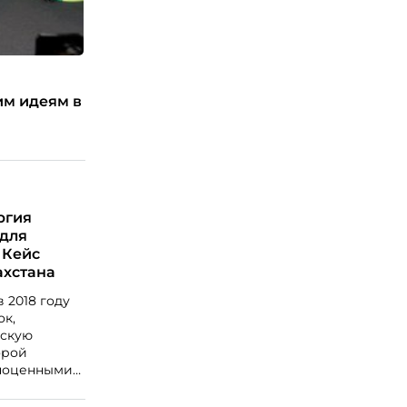
им идеям в
ргия
 для
 Кейс
ахстана
ду
ок,
ескую
орой
лноценными
 в реальных
 с