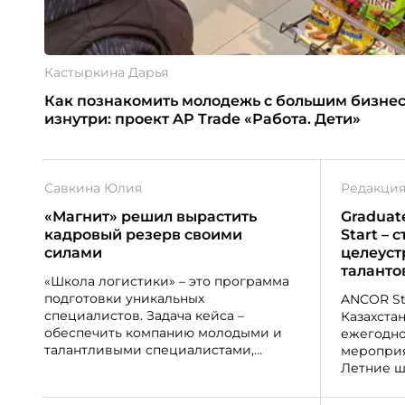
Кастыркина Дарья
Как познакомить молодежь с большим бизне
изнутри: проект AP Trade «Работа. Дети»
Савкина Юлия
Редакци
«Магнит» решил вырастить
Gradua
кадровый резерв своими
Start –
силами
целеус
таланто
«Школа логистики» – это программа
подготовки уникальных
ANCOR St
специалистов. Задача кейса –
Казахстан
обеспечить компанию молодыми и
ежегодно
талантливыми специалистами,
мероприят
обладающими квалификацией и
Летние ш
практическим ​опытом в работе с
координа
определенным программным