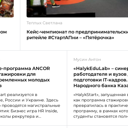
Теплых Светлана
сом
Кейс-чемпионат по предпринимательск
ритейле #СтартАПни – «Пятёрочка»
я
Мусин Антон
te-программа ANCOR
«HalykEduLab» – сине
 стажировки для
работодателя и вузов
тремленных молодых
подготовки IT-кадров.
в
Народного банка Каз
art реализуется в
«HalykStart», запущенная в 2018 го
е, России и Украине. Здесь
как программа стажиров
 проводятся магистральные
превратилась в практич
ия: Бизнес игра HR Inside,
программу, в рамках кот
колы рекрутера и
студенты становятся по
тора, HR Кейс чемпионат
сотрудниками, участвуют
бизнес-проектах наравне