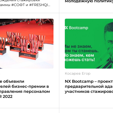
молодежную политик
граммы #СОФТ и #FRESHQIWI
работе в финтех/ИТ-
я
Косарев Егор
е объявили
NX Bootcamp – проект
елей бизнес-премии в
предварительной ада
правления персоналом
участников стажиров
 2022