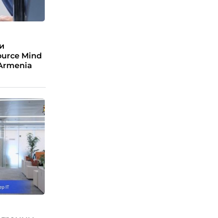
и
urce Mind
 Armenia