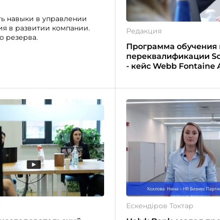
ть навыки в управлении
ия в развитии компании.
Редакция
о резерва.
Программа обучения 
переквалификации So
- кейс Webb Fontaine
я
Ескендiров Токтар