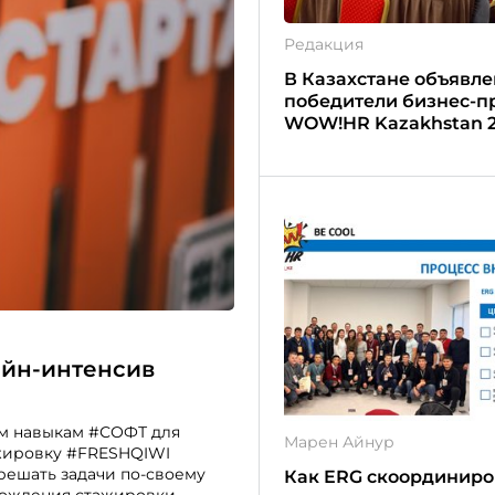
Редакция
В Казахстане объявл
победители бизнес-п
WOW!HR Kazakhstan 
йн-интенсив
им навыкам #СОФТ для
Марен Айнур
ажировку #FRESHQIWI
решать задачи по-своему
Как ERG скоординиро
охождения стажировки