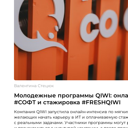
Валентина Стецюк
Молодежные программы QIWI: онла
#СОФТ и стажировка #FRESHQIWI
Компания QIWI запустила онлайн-интенсив по мягк
желающих начать карьеру в ИТ и оплачиваемую ст
с реальными задачами. Участники программы могут 
и познакомиться с культурой компании, а после пр