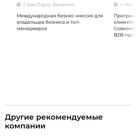
г. Сан-Паулу, Бразилия
г. Мос
Международная бизнес-миссия для
Программ
владельцев бизнеса и топ-
клиентск
менеджеров
Совкомб
B2B-прог
клиентск
руководи
сервисны
Другие рекомендуемые
компании