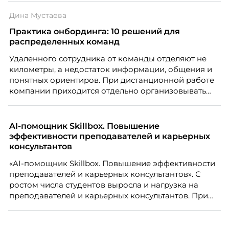
только материальную мотивацию, но и систему
Дина Мустаева
благодарности и публичного признания.
Практика онбординга: 10 решений для
распределенных команд
Удаленного сотрудника от команды отделяют не
километры, а недостаток информации, общения и
понятных ориентиров. При дистанционной работе
компании приходится отдельно организовывать
многое из того, что в офисе происходит
естественно. Дина Мустаева, руководитель отдела
по работе с персоналом Инфомаксимум,
AI-помощник Skillbox. Повышение
рассказывает, как выстроить адаптацию
эффективности преподавателей и карьерных
распределенной команды без лишнего контроля и
консультантов
бесконечных созвонов.
«AI-помощник Skillbox. Повышение эффективности
преподавателей и карьерных консультантов». С
ростом числа студентов выросла и нагрузка на
преподавателей и карьерных консультантов. При
этом ожидания студентов тоже менялись. Нам
нужно было решить сразу несколько задач:
повысить эффективность сотрудников, ускорить