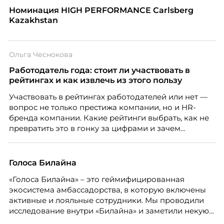
Номинация HIGH PERFORMANCE Carlsberg
Kazakhstan
Ольга Чеснокова
Работодатель года: стоит ли участвовать в
рейтингах и как извлечь из этого пользу
Участвовать в рейтингах работодателей или нет —
вопрос не только престижа компании, но и HR-
бренда компании. Какие рейтинги выбрать, как не
превратить это в гонку за цифрами и зачем
небольшой компании соревноваться в одном
списке с Яндексом и Озоном. Рассказывает Ольга
Чеснокова, HR-директор Right line.
Голоса Билайна
«Голоса Билайна» – это геймифицированная
экосистема амбассадорства, в которую включены
активные и лояльные сотрудники. Мы проводили
исследование внутри «Билайна» и заметили некую
особенность. Сотрудники в компании хотят не