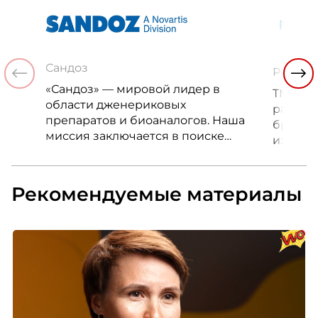
Сандоз
Рыбсет
«Сандоз» — мировой лидер в
ТМ «РЫ
области дженериковых
развив
препаратов и биоаналогов. Наша
бренд, 
миссия заключается в поиске
из вед
новых путей улучшения качества
россий
и продолжительности жизни
фирмен
людей.
предст
Рекомендуемые материалы
регион
ассорт
пополн