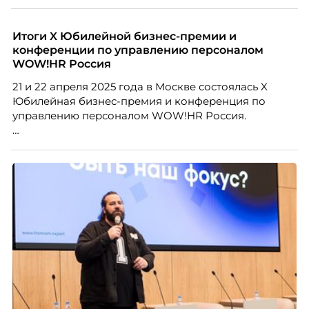
изменением бизнес-модели, финансовыми
трудностями или пересмотром организационной
структуры компании. Для сотрудников сокращения
Итоги X Юбилейной бизнес-премии и
означают потерю стабильности, а для внешнего
конференции по управлению персоналом
рынка становятся сигналом о возможных
WOW!HR Россия
проблемах организации. В результате увольнения
21 и 22 апреля 2025 года в Москве состоялась X
нередко превращаются в фактор, который
Юбилейная бизнес-премия и конференция по
негативно влияет HR-бренд работодателя.
управлению персоналом WOW!HR Россия.
Победители – лучшие проекты в сфере управления
персоналом, были определены путем голосования
номинантов и гостей мероприятия.