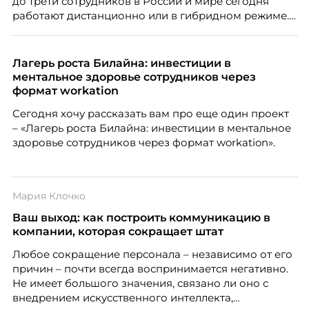
до трети сотрудников в России и мире сегодня
работают дистанционно или в гибридном режиме.
Но чем шире распространяется удаленка, тем
очевиднее становится разрыв: если в офисе
адаптация во многом происходит сама собой, то на
Лагерь роста Билайна: инвестиции в
расстоянии она требует осознанного
ментальное здоровье сотрудников через
проектирования — иначе компания рискует
формат workation
потерять новичка в первые же месяцы.
Сегодня хочу рассказать вам про еще один проект
– «Лагерь роста Билайна: инвестиции в ментальное
здоровье сотрудников через формат workation».
Мария Клочко
Ваш выход: как построить коммуникацию в
компании, которая сокращает штат
Любое сокращение персонала – независимо от его
причин – почти всегда воспринимается негативно.
Не имеет большого значения, связано ли оно с
внедрением искусственного интеллекта,