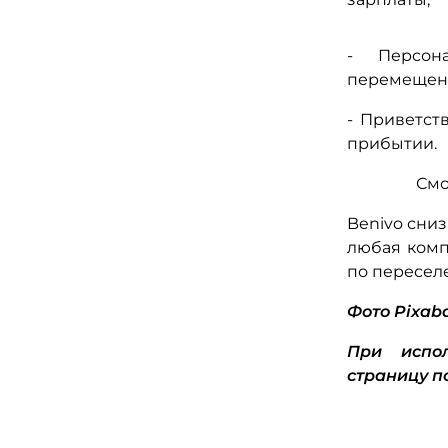
- Персон
перемещенн
- Приветст
прибытии.
Смо
Benivo сниз
любая комп
по пересел
Фото Pixab
При испол
страницу п