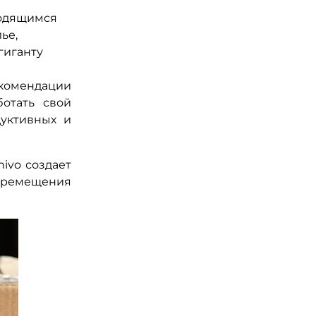
водящимся
ье,
гиганту
комендации
отать свой
уктивных и
ivo создает
ремещения