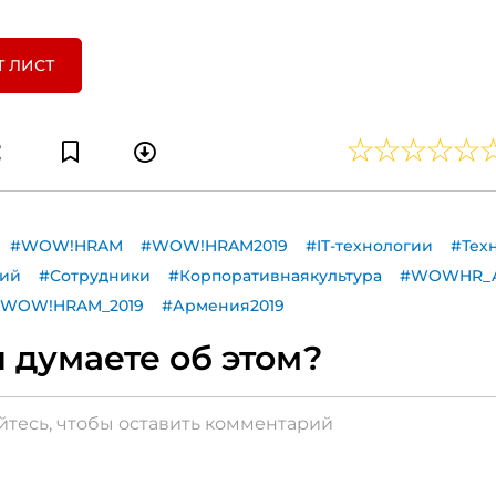
Т ЛИСТ
#WOW!HRAM
#WOW!HRAM2019
#IT-технологии
#Тех
гий
#Сотрудники
#Корпоративнаякультура
#WOWHR_
_WOW!HRAM_2019
#Армения2019
 думаете об этом?