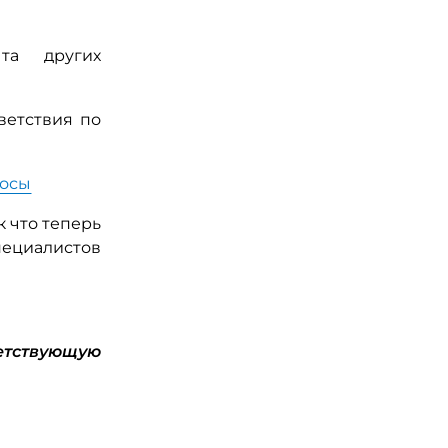
та других
ветствия по
росы
к что теперь
пециалистов
етствующую