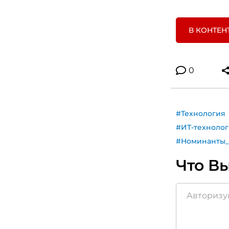
В КОНТЕН
0
#Технология
#ИТ-техноло
#Номинанты
Что Вы