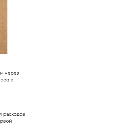
м через
oogle,
я расходов
ервой