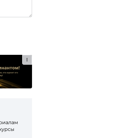
ериалам
 курсы