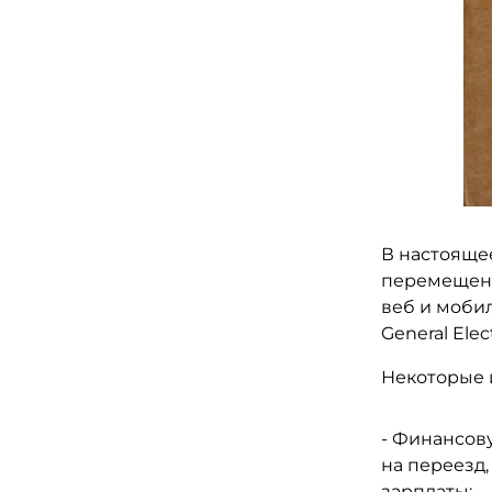
В настояще
перемещени
веб и мобил
General Elec
Некоторые и
- Финансов
на переезд
зарплаты;