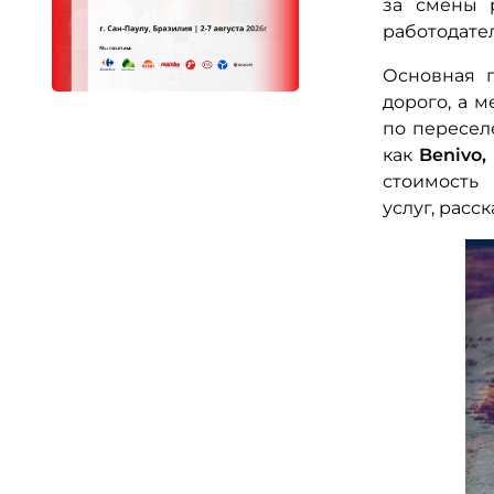
за смены 
работодате
Основная п
дорого, а 
по пересел
как
Benivo
стоимост
услуг, расс