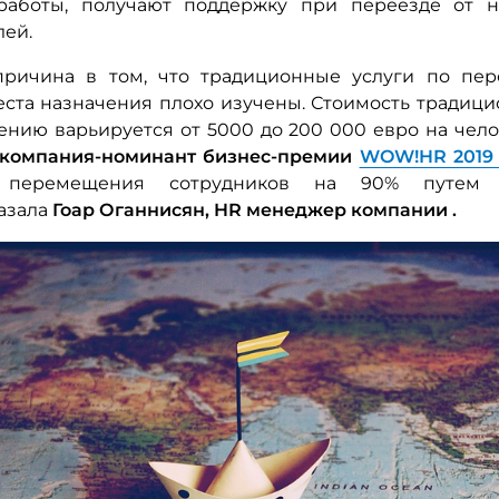
работы, получают поддержку при переезде от 
лей.
ричина в том, что традиционные услуги по пер
места назначения плохо изучены. Стоимость традици
ению варьируется от 5000 до 200 000 евро на чело
, компания-номинант бизнес-премии
WOW!HR 201
ь перемещения сотрудников на 90% путем 
казала
Гоар Оганнисян, HR менеджер компании
.