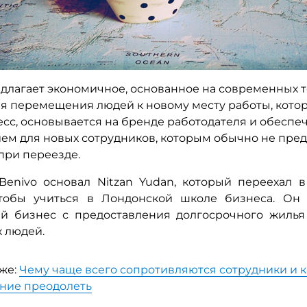
редлагает экономичное, основанное на современных 
я перемещения людей к новому месту работы, кото
есс, основывается на бренде работодателя и обеспе
ем для новых сотрудников, которым обычно не пред
при переезде.
Benivo
основал Nitzan Yudan, который переехал 
чтобы учиться в Лондонской школе бизнеса. Он 
й бизнес с предоставления долгосрочного жилья
 людей.
кже:
Чему чаще всего сопротивляются сотрудники и к
ние преодолеть