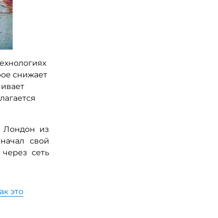
технологиях
рое снижает
чивает
лагается
в Лондон из
начал свой
 через сеть
ак это