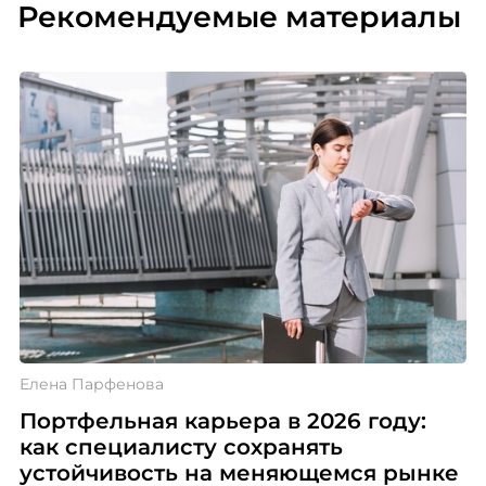
Рекомендуемые материалы
и долгосрочное планирование компенсаций как
инструменты сохранения кадровой устойчивости.
Об основных тенденциях рассказывает Елена
Новоселова, директор по развитию.
Елена Парфенова
Портфельная карьера в 2026 году:
как специалисту сохранять
устойчивость на меняющемся рынке