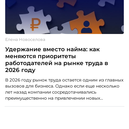
Елена Новоселова
Удержание вместо найма: как
меняются приоритеты
работодателей на рынке труда в
2026 году
В 2026 году рынок труда остается одним из главных
вызовов для бизнеса. Однако если еще несколько
лет назад компании сосредотачивались
преимущественно на привлечении новых
сотрудников, то сегодня фокус заметно сместился в
сторону удержания уже работающих специалистов.
Результаты весеннего HR-бенчмарка показывают:
работодатели все чаще рассматривают пересмотр
заработных плат, развитие корпоративной культуры