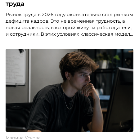
труда
Рынок труда в 2026 году окончательно стал рынком
дефицита кадров. Это не временная трудность, а
новая реальность, в которой живут и работодатели,
и сотрудники. В этих условиях классическая модель
«одна работа на всю жизнь» уходит в прошлое. Ей
на смену приходит портфельная карьера –
продуманная система из нескольких
профессиональных опор, которая даёт специалисту
устойчивость, гибкость и возможности для роста.
Автор – Елена Парфенова, карьерный консультант,
HR-эксперт, наставник. Разбирает, как работает эта
модель и кому она подходит в первую очередь.
Марина Ускова