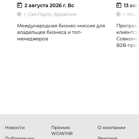
2 августа 2026 г.
Вс
13 авг
г. Сан-Паулу, Бразилия
г. Мос
Международная бизнес-миссия для
Программ
владельцев бизнеса и топ-
клиентск
менеджеров
Совкомб
B2B-прог
клиентск
руководи
сервисны
Новости
Премия
О компании
WOW!HR
Публикации
Реклама