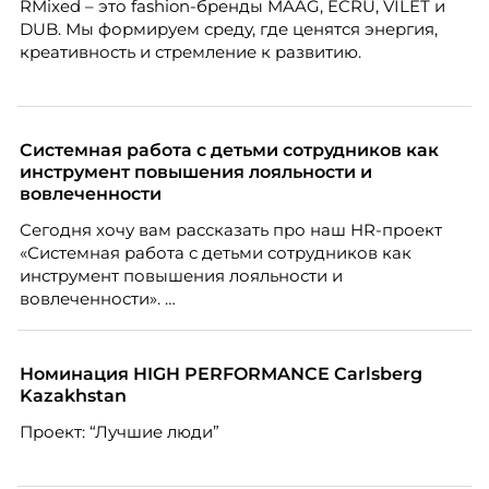
RMixed – это fashion-бренды MAAG, ECRU, VILET и
проблемах организации. В результате увольнения
DUB. Мы формируем среду, где ценятся энергия,
нередко превращаются в фактор, который
креативность и стремление к развитию.
негативно влияет HR-бренд работодателя.
Системная работа с детьми сотрудников как
инструмент повышения лояльности и
вовлеченности
Сегодня хочу вам рассказать про наш HR-проект
«Системная работа с детьми сотрудников как
инструмент повышения лояльности и
вовлеченности».
Номинация HIGH PERFORMANCE Carlsberg
Kazakhstan
Проект: “Лучшие люди”