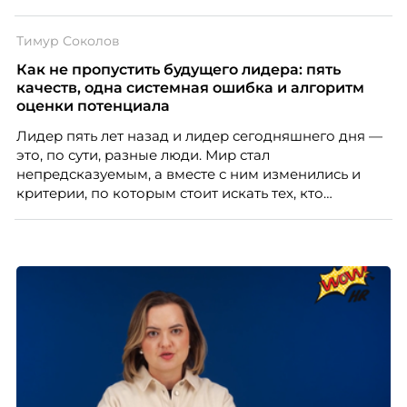
многое из того, что в офисе происходит
естественно. Дина Мустаева, руководитель отдела
Тимур Соколов
по работе с персоналом Инфомаксимум,
рассказывает, как выстроить адаптацию
Как не пропустить будущего лидера: пять
распределенной команды без лишнего контроля и
качеств, одна системная ошибка и алгоритм
бесконечных созвонов.
оценки потенциала
Лидер пять лет назад и лидер сегодняшнего дня —
это, по сути, разные люди. Мир стал
непредсказуемым, а вместе с ним изменились и
критерии, по которым стоит искать тех, кто
способен вести команду вперёд. О том, какие
качества сегодня отличают настоящего лидера от
«свадебного генерала», почему стандартные
системы оценки часто упускают самых талантливых
людей и как выявить лидерский потенциал ещё до
того, как он проявится в цифрах KPI, рассказывает
Тимур Соколов, ключевой эксперт по
стратегическому развитию и формированию
культуры лидерства в организациях.