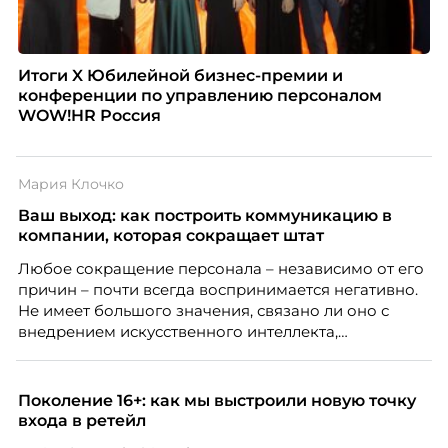
Итоги X Юбилейной бизнес-премии и
конференции по управлению персоналом
WOW!HR Россия
Мария Клочко
Ваш выход: как построить коммуникацию в
компании, которая сокращает штат
Любое сокращение персонала – независимо от его
причин – почти всегда воспринимается негативно.
Не имеет большого значения, связано ли оно с
внедрением искусственного интеллекта,
изменением бизнес-модели, финансовыми
трудностями или пересмотром организационной
структуры компании. Для сотрудников сокращения
Поколение 16+: как мы выстроили новую точку
означают потерю стабильности, а для внешнего
входа в ретейл
рынка становятся сигналом о возможных