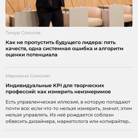
Тимур Соколов
Как не пропустить будущего лидера: пять
качеств, одна системная ошибка и алгоритм
оценки потенциала
Марианна Симонян
Индивидуальные KPI для творческих
профессий: как измерить неизмеримое
Есть управленческая иллюзия, в которую попадают
почти все: если что-то нельзя измерить, значит, этим
нельзя управлять. Из неё рождается соблазн
обвесить дизайнера, маркетолога или копирайтера
цифрами — количеством макетов, числом постов,
объёмом текста — и назвать это системой KPI.