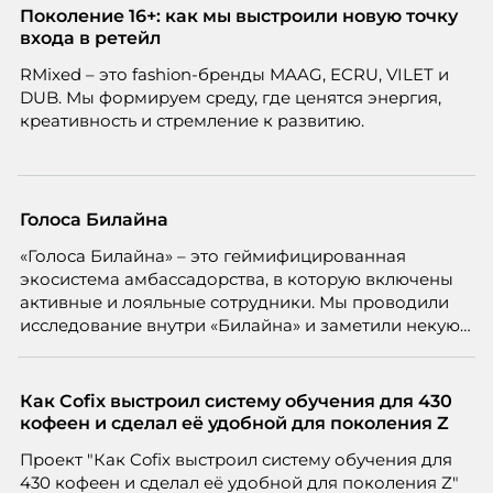
Проблема в том, что так мы измеряем не ценность,
Поколение 16+: как мы выстроили новую точку
а движение. А творческая работа — это тот редкий
входа в ретейл
случай, где движение и результат могут не
RMixed – это fashion-бренды MAAG, ECRU, VILET и
совпадать вовсе.
DUB. Мы формируем среду, где ценятся энергия,
креативность и стремление к развитию.
Голоса Билайна
«Голоса Билайна» – это геймифицированная
экосистема амбассадорства, в которую включены
активные и лояльные сотрудники. Мы проводили
исследование внутри «Билайна» и заметили некую
особенность. Сотрудники в компании хотят не
только материальную мотивацию, но и систему
благодарности и публичного признания.
Как Cofix выстроил систему обучения для 430
кофеен и сделал её удобной для поколения Z
Проект "Как Cofix выстроил систему обучения для
430 кофеен и сделал её удобной для поколения Z"