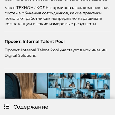
проблемах организации. В результате увольнения
Как в ТЕХНОНИКОЛЬ формировалась комплексная
нередко превращаются в фактор, который
система обучения сотрудников, какие практики
негативно влияет HR-бренд работодателя.
помогают работникам непрерывно наращивать
компетенции и какие измеримые результаты
приносит обучение на реальных проектах.
Рассказывает Наталия Шашкина, директор по
закупкам направления «Минеральная изоляция»
Проект: Internal Talent Pool
компании ТЕХНОНИКОЛЬ.
Проект: Internal Talent Pool участвует в номинации
Digital Solutions.
Содержание