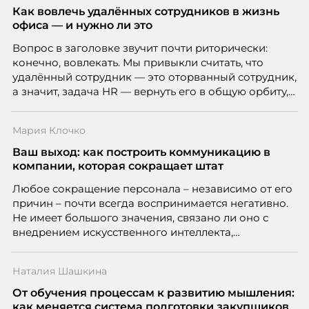
Как вовлечь удалённых сотрудников в жизнь
офиса — и нужно ли это
Вопрос в заголовке звучит почти риторически:
конечно, вовлекать. Мы привыкли считать, что
удалённый сотрудник — это оторванный сотрудник,
а значит, задача HR — вернуть его в общую орбиту,
подключить к корпоративной жизни, растопить
дистанцию. Но прежде, чем строить программу
Мария Клочко
вовлечения, стоит остановиться на неудобном
факте: данные говорят ровно обратное тому, что
Ваш выход: как построить коммуникацию в
подсказывает интуиция. Автор свежего выпуска
компании, которая сокращает штат
Марианна Симонян — HR Tech лидер, эксперт по
Любое сокращение персонала – независимо от его
People Analytics, приглашённый лектор НИУ ВШЭ и
причин – почти всегда воспринимается негативно.
МИФИ, автор книги «Дао женской карьеры».
Не имеет большого значения, связано ли оно с
внедрением искусственного интеллекта,
изменением бизнес-модели, финансовыми
трудностями или пересмотром организационной
Наталия Шашкина
структуры компании. Для сотрудников сокращения
означают потерю стабильности, а для внешнего
От обучения процессам к развитию мышления:
рынка становятся сигналом о возможных
как меняется система подготовки закупщиков