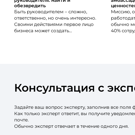
руководителя: найти и
амбассад
обезвредить
ценносте
Быть руководителем – сложно,
Миссию, о
ответственно, но очень интересно.
работодат
Своими действиями первое лицо
обычно мо
бизнеса может создать
40% сотру
развивающую, поддерживающую и
что не раз
продуктивную рабочую атмосферу.
При этом 
А может и вносить деструктив в
что сопри
команду. Как бороться с
компании
проявлениями токсичности?
работы и 
труда. Ка
амбассад
ценностей
Консультация с экс
работода
Задайте ваш вопрос эксперту, заполнив все поля 
Как только эксперт ответит, вы получите уведомл
почте.
Обычно эксперт отвечает в течение одного дня.