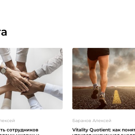
та
лексей
Баранов Алексей
ать сотрудников
Vitality Quotient: как поня