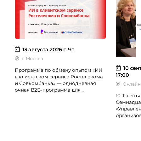
13 августа 2026 г.
Чт
г. Москва
10 сен
Программа по обмену опытом «ИИ
17:00
в клиентском сервисе Ростелекома
и Совкомбанка» — однодневная
Онлайн
очная B2B-программа для
10-11 сен
директоров по клиентскому опыту,
Семнадца
CX-менеджеров, руководителей
«Управлен
колл-центров и сервисных
организо
подразделений.
«Проспер
CFO-Russia