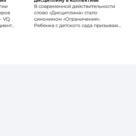
гия
дисциплину в коллективе
гии
В современной действительности
еров
слово «Дисциплина» стало
- VQ
синонимом «Ограничения».
ициент
Ребенка с детского сада призывают
те о том,
к порядку – это нельзя, так не
нить в
положено. Подростка, а позднее и
 где та
взрослого, дисциплина
 уходят
подстерегает на каждом шагу – не
латать и
опаздывай, перерыв ровно 10 минут,
оставайся на рабочем месте даже
если все сделал – не нарушай
дисциплину. Трудовая дисциплина в
этом смысле – не исключение.