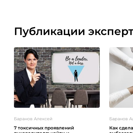
Публикации экспер
Баранов Алексей
Баранов А
7 токсичных проявлений
Как сдел