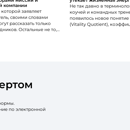
орами миссии и
утекает жизненная энер
й компании
Не так давно в терминоло
 которой заявляет
коучей и командных трен
ель, своими словами
появилось новое понятие 
гут рассказать только
(Vitality Quotient), коэфф
дников. Остальные не то,
жизненной энергии . Читай
деляют – они её не знают.
как его измерить и приме
большинство HR считают,
практике. Как определить,
частность ценностям
«черная дыра», в которую
 повышает качество
жизненные силы, как ее за
производительность
взбодриться?
к же сделать работников
орами миссии и
, которые заявляет
пертом
тель?
формы.
ение по электронной