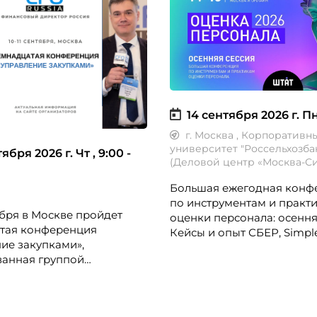
14 сентября 2026 г.
Пн
г. Москва
, Корпоративн
университет "Россельхозба
тября 2026 г.
Чт , 9:00 -
(Деловой центр «Москва-Си
Большая ежегодная конф
по инструментам и практ
тября в Москве пройдет
оценки персонала: осення
тая конференция
Кейсы и опыт СБЕР, Simple
ие закупками»,
Северсталь, Норникель, Р
ванная группой
Ростелеком, ОТП Банк, би
ити Медиа» и порталом
и др.
.ru.