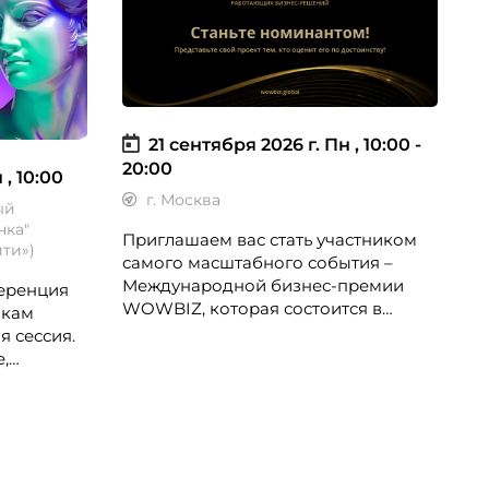
21 сентября 2026 г.
Пн , 10:00 -
20:00
 , 10:00
г. Москва
ый
нка"
Приглашаем вас стать участником
ти»)
самого масштабного события –
Международной бизнес-премии
еренция
WOWBIZ, которая состоится в
икам
Москве 21 сентября 2026 года.
я сессия.
2
,
А
СХБ,
с
лайн, ITMS
л
и
м
к