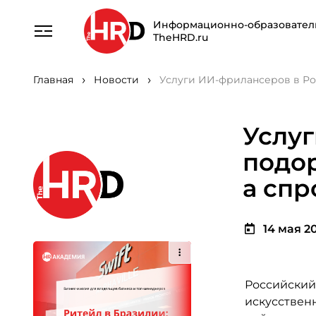
Информационно-образовател
TheHRD.ru
Главная
Новости
Услуги ИИ-фрилансеров в Рос
Услу
подор
а спр
14 мая 20
Российский
искусствен