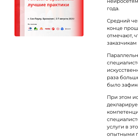
нейросетями
года.
Средний чек
конце прошл
отмечают, 
заказчикам
Параллельно
специалисто
искусственн
раза больш
было зафик
При этом и
декларируе
компетенци
специалист
услуги в э
опытными п