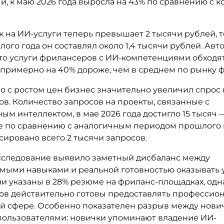
, к маю 2026 года выросла на 43% по сравнению с к
 на ИИ-услуги теперь превышает 2 тысячи рублей, то
ого года он составлял около 1,4 тысячи рублей. Авт
что услуги фрилансеров с ИИ-компетенциями обходя
 примерно на 40% дороже, чем в среднем по рынку 
 с ростом цен бизнес значительно увеличил спрос 
в. Количество запросов на проекты, связанные с
ым интеллектом, в мае 2026 года достигло 15 тысяч — 
е по сравнению с аналогичным периодом прошлого г
сировано всего 2 тысячи запросов.
сследование выявило заметный дисбаланс между
мыми навыками и реальной готовностью оказывать у
и указаны в 28% резюме на фриланс-площадках, одн
ов действительно готовы предоставлять профессио
той сфере. Особенно показателен разрыв между нови
ользователями: новички упоминают владение ИИ-