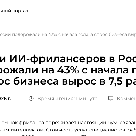
ьный портал
сии подорожали на 43% с начала года, а спрос бизнеса выро
ги ИИ-фрилансеров в Ро
ожали на 43% с начала г
ос бизнеса вырос в 7,5 р
26 г.
Время чтения: 1 минута
Коммен
 рынок фриланса переживает настоящий бум, связа
ным интеллектом. Стоимость услуг специалистов, ра