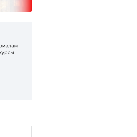
ериалам
 курсы