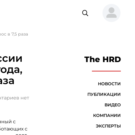
с в 7,5 раза
ссии
The HRD
ода,
аза
НОВОСТИ
ПУБЛИКАЦИИ
тариев нет
ВИДЕО
КОМПАНИИ
нный с
ЭКСПЕРТЫ
ботающих с