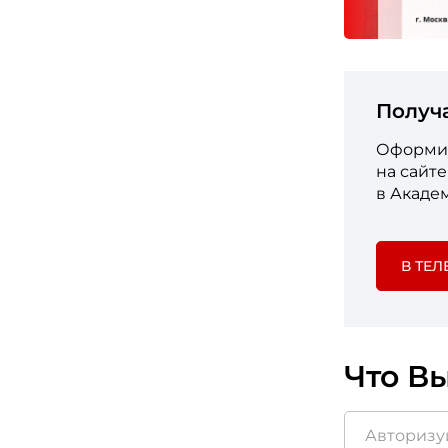
Получ
Оформит
на сайт
в Акаде
В ТЕЛ
Что Вы