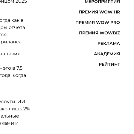
онцом 2025
МЕРОПРИЯТИЯ
ПРЕМИЯ WOW!HR
гда как в
ПРЕМИЯ WOW PRO
оры отчета
ПРЕМИЯ WOWBIZ
тся
фриланса.
РЕКЛАМА
на таких
АКАДЕМИЯ
РЕЙТИНГ
это в 7,5
ода, когда
слуги. ИИ-
ако лишь 2%
нальные
чками и