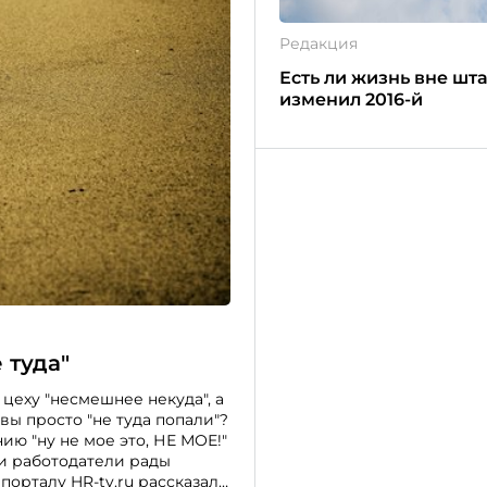
Редакция
Есть ли жизнь вне шта
изменил 2016-й
 туда"
 цеху "несмешнее некуда", а
вы просто "не туда попали"?
ию "ну не мое это, НЕ МОЕ!"
и работодатели рады
порталу HR-tv.ru рассказала