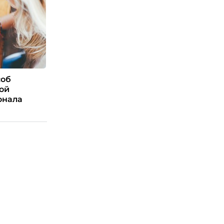
соб
ой
онала