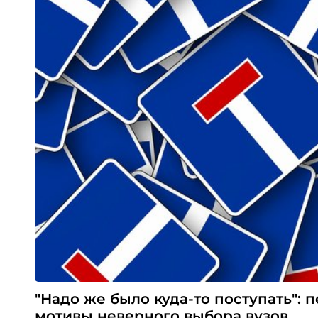
"Надо же было куда-то поступать":
мотивы неверного выбора вузов