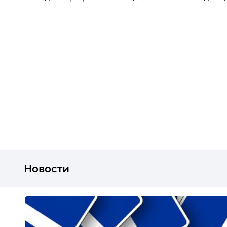
директор компании Wyser Russia (кадровый холдинг 
Овчинникова.
Новости