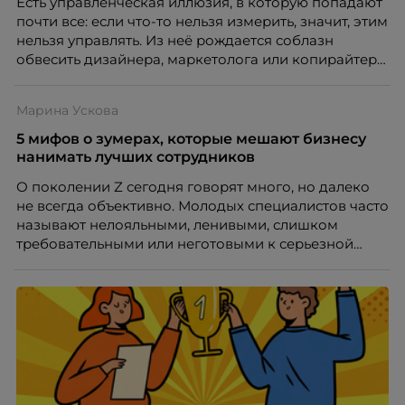
Есть управленческая иллюзия, в которую попадают
почти все: если что-то нельзя измерить, значит, этим
нельзя управлять. Из неё рождается соблазн
обвесить дизайнера, маркетолога или копирайтера
цифрами — количеством макетов, числом постов,
объёмом текста — и назвать это системой KPI.
Марина Ускова
Проблема в том, что так мы измеряем не ценность,
а движение. А творческая работа — это тот редкий
5 мифов о зумерах, которые мешают бизнесу
случай, где движение и результат могут не
нанимать лучших сотрудников
совпадать вовсе.
О поколении Z сегодня говорят много, но далеко
не всегда объективно. Молодых специалистов часто
называют нелояльными, ленивыми, слишком
требовательными или неготовыми к серьезной
работе. Эти стереотипы влияют на решения
работодателей и нередко становятся причиной
кадровых ошибок. В этой статье Марина Ускова,
руководитель отдела подбора персонала
рекрутинговой компании, разбирает самые
распространенные мифы о зумерах и объясняет,
почему устаревшие представления мешают
бизнесу находить и удерживать сильных