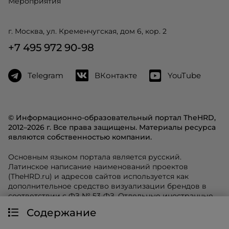
Мероприятия
г. Москва, ул. Кременчугская, дом 6, кор. 2
+7 495 972 90-98
Telegram
ВКонтакте
YouTube
© Информационно-образовательный портал TheHRD,
2012–2026 г. Все права защищены. Материалы ресурса
являются собственностью компании.
Основным языком портала является русский.
Латинское написание наименований проектов
(TheHRD.ru) и адресов сайтов используется как
дополнительное средство визуализации брендов в
соответствии с ФЗ № 53-ФЗ. Отдельные иностранные
термины используются как общепринятые
Содержание
профессиональные обозначения.