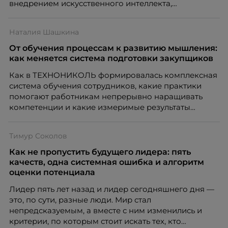
внедрением искусственного интеллекта,
изменением бизнес-модели, финансовыми
трудностями или пересмотром организационной
Наталия Шашкина
структуры компании. Для сотрудников сокращения
означают потерю стабильности, а для внешнего
От обучения процессам к развитию мышления:
рынка становятся сигналом о возможных
как меняется система подготовки закупщиков
проблемах организации. В результате увольнения
Как в ТЕХНОНИКОЛЬ формировалась комплексная
нередко превращаются в фактор, который
система обучения сотрудников, какие практики
негативно влияет HR-бренд работодателя.
помогают работникам непрерывно наращивать
компетенции и какие измеримые результаты
приносит обучение на реальных проектах.
Рассказывает Наталия Шашкина, директор по
Тимур Соколов
закупкам направления «Минеральная изоляция»
компании ТЕХНОНИКОЛЬ.
Как не пропустить будущего лидера: пять
качеств, одна системная ошибка и алгоритм
оценки потенциала
Лидер пять лет назад и лидер сегодняшнего дня —
это, по сути, разные люди. Мир стал
непредсказуемым, а вместе с ним изменились и
критерии, по которым стоит искать тех, кто