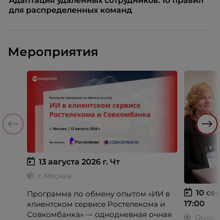
Адаптация удаленных сотрудников: 10 правил
для распределенных команд
Мероприятия
13 августа 2026 г.
Чт
г. Москва
10 сен
Программа по обмену опытом «ИИ в
17:00
клиентском сервисе Ростелекома и
Совкомбанка» — однодневная очная
Онлай