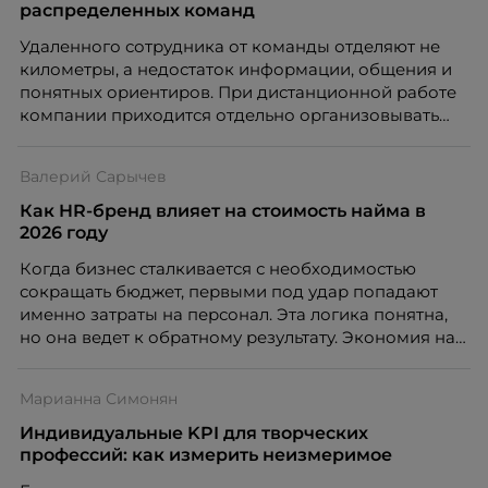
распределенных команд
Удаленного сотрудника от команды отделяют не
километры, а недостаток информации, общения и
понятных ориентиров. При дистанционной работе
компании приходится отдельно организовывать
многое из того, что в офисе происходит
естественно. Дина Мустаева, руководитель отдела
Валерий Сарычев
по работе с персоналом Инфомаксимум,
рассказывает, как выстроить адаптацию
Как HR-бренд влияет на стоимость найма в
распределенной команды без лишнего контроля и
2026 году
бесконечных созвонов.
Когда бизнес сталкивается с необходимостью
сокращать бюджет, первыми под удар попадают
именно затраты на персонал. Эта логика понятна,
но она ведет к обратному результату. Экономия на
сотрудниках напрямую снижает качество продукта,
клиентского сервиса и репутации компании, а
Марианна Симонян
значит – сокращает доходы бизнеса.
Индивидуальные KPI для творческих
профессий: как измерить неизмеримое