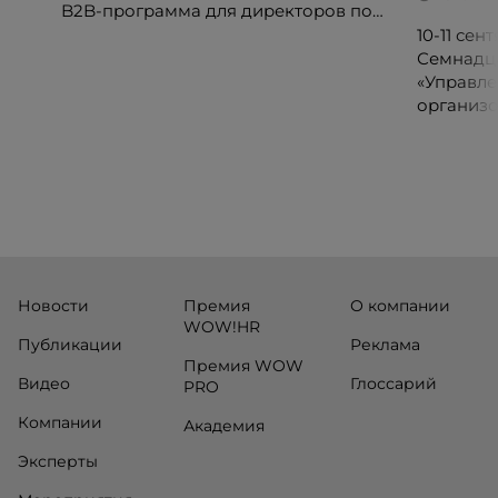
B2B-программа для директоров по
клиентскому опыту, CX-менеджеров,
10-11 се
руководителей колл-центров и
Семнадц
сервисных подразделений.
«Управле
организо
«Проспер
Russia.ru.
Новости
Премия
О компании
WOW!HR
Публикации
Реклама
Премия WOW
Видео
Глоссарий
PRO
Компании
Академия
Эксперты