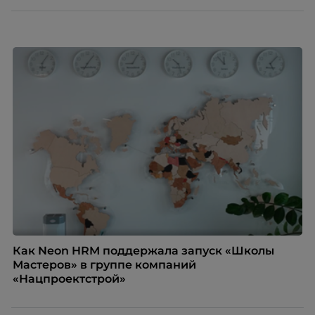
способен вести команду вперёд. О том, какие
качества сегодня отличают настоящего лидера от
«свадебного генерала», почему стандартные
системы оценки часто упускают самых талантливых
людей и как выявить лидерский потенциал ещё до
того, как он проявится в цифрах KPI, рассказывает
Тимур Соколов, ключевой эксперт по
стратегическому развитию и формированию
культуры лидерства в организациях.
Как Neon HRM поддержала запуск «Школы
Мастеров» в группе компаний
«Нацпроектстрой»