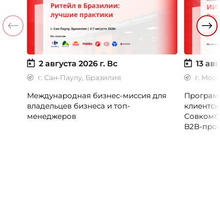
2 августа 2026 г.
Вс
13 авг
г. Сан-Паулу, Бразилия
г. Мос
Международная бизнес-миссия для
Программ
владельцев бизнеса и топ-
клиентск
менеджеров
Совкомб
B2B-прог
клиентск
руководи
сервисны