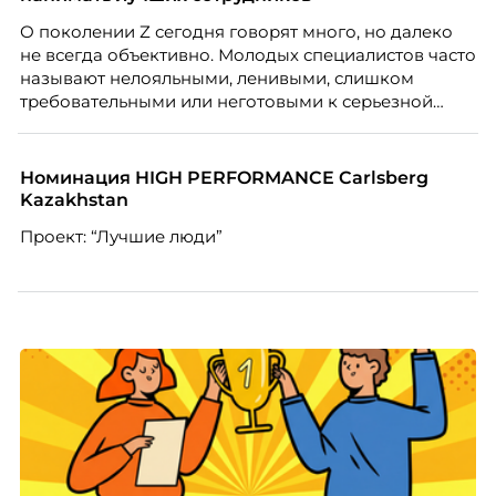
О поколении Z сегодня говорят много, но далеко
не всегда объективно. Молодых специалистов часто
называют нелояльными, ленивыми, слишком
требовательными или неготовыми к серьезной
работе. Эти стереотипы влияют на решения
работодателей и нередко становятся причиной
кадровых ошибок. В этой статье Марина Ускова,
Номинация HIGH PERFORMANCE Carlsberg
руководитель отдела подбора персонала
Kazakhstan
рекрутинговой компании, разбирает самые
Проект: “Лучшие люди”
распространенные мифы о зумерах и объясняет,
почему устаревшие представления мешают
бизнесу находить и удерживать сильных
сотрудников.