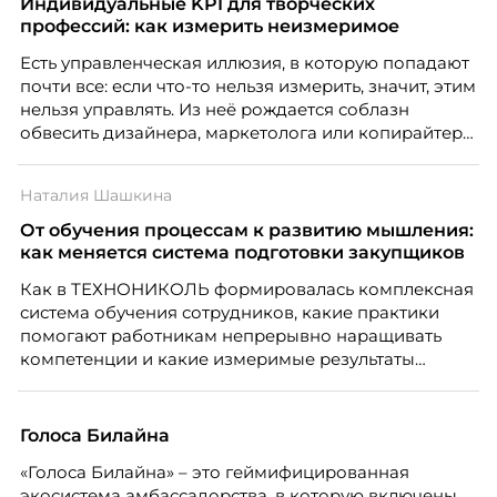
Индивидуальные KPI для творческих
масштабироваться без роста команды. Так и
профессий: как измерить неизмеримое
появился AI-помощник, встроенный в платформу
Есть управленческая иллюзия, в которую попадают
Skillbox.
почти все: если что-то нельзя измерить, значит, этим
нельзя управлять. Из неё рождается соблазн
обвесить дизайнера, маркетолога или копирайтера
цифрами — количеством макетов, числом постов,
объёмом текста — и назвать это системой KPI.
Наталия Шашкина
Проблема в том, что так мы измеряем не ценность,
а движение. А творческая работа — это тот редкий
От обучения процессам к развитию мышления:
случай, где движение и результат могут не
как меняется система подготовки закупщиков
совпадать вовсе.
Как в ТЕХНОНИКОЛЬ формировалась комплексная
система обучения сотрудников, какие практики
помогают работникам непрерывно наращивать
компетенции и какие измеримые результаты
приносит обучение на реальных проектах.
Рассказывает Наталия Шашкина, директор по
закупкам направления «Минеральная изоляция»
Голоса Билайна
компании ТЕХНОНИКОЛЬ.
«Голоса Билайна» – это геймифицированная
экосистема амбассадорства, в которую включены