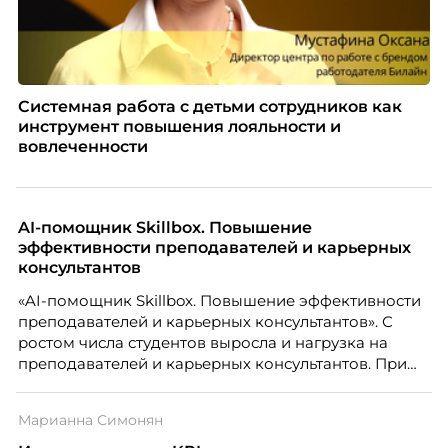
Системная работа с детьми сотрудников как
инструмент повышения лояльности и
вовлеченности
AI-помощник Skillbox. Повышение
эффективности преподавателей и карьерных
консультантов
«AI-помощник Skillbox. Повышение эффективности
преподавателей и карьерных консультантов». С
ростом числа студентов выросла и нагрузка на
преподавателей и карьерных консультантов. При
этом ожидания студентов тоже менялись. Нам
нужно было решить сразу несколько задач:
Марианна Симонян
повысить эффективность сотрудников, ускорить
процессы, сохранить качество поддержки и