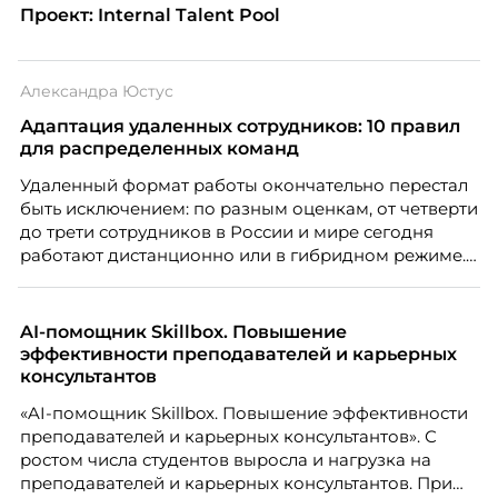
Проект: Internal Talent Pool
Александра Юстус
Адаптация удаленных сотрудников: 10 правил
для распределенных команд
Удаленный формат работы окончательно перестал
быть исключением: по разным оценкам, от четверти
до трети сотрудников в России и мире сегодня
работают дистанционно или в гибридном режиме.
Но чем шире распространяется удаленка, тем
очевиднее становится разрыв: если в офисе
адаптация во многом происходит сама собой, то на
AI-помощник Skillbox. Повышение
расстоянии она требует осознанного
эффективности преподавателей и карьерных
проектирования — иначе компания рискует
консультантов
потерять новичка в первые же месяцы.
«AI-помощник Skillbox. Повышение эффективности
преподавателей и карьерных консультантов». С
ростом числа студентов выросла и нагрузка на
преподавателей и карьерных консультантов. При