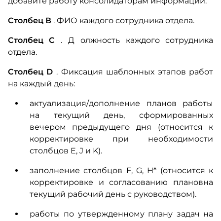
добавите работу консолидаторам информации.
Столбец В
.
ФИО каждого сотрудника отдела.
Столбец С
. Д
олжность каждого сотрудника
отдела.
Столбец D
.
Фиксация шаблонных этапов работ
на каждый день:
актуализация/дополнение планов работы
на текущий день, сформированных
вечером предыдущего дня
(относится к
корректировке при необходимости
столбцов E, J и K).
заполнение столбцов F, G, H*
(относится к
корректировке и согласованию плановна
текущий рабочий день с руководством).
работы по утвержденному плану задач на