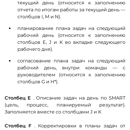
текущий день
(относится к заполнению
отчета по итогам работы за текущий день —
столбцов I, M и N).
планирование плана задач на следующий
рабочий день
(относится к заполнению
столбцов E, J и K во вкладке следующего
рабочего дня).
согласование плана задач на следующий
рабочий день, внутри команды — с
руководителем
(относится к заполнению
столбцов G и H*).
Столбец Е
.
Описание задач на день по SMART
(цель, процесс, планируемый результат).
Заполняется вместе со столбцами J и K
Столбец F
.
Корректировки в планы задач от