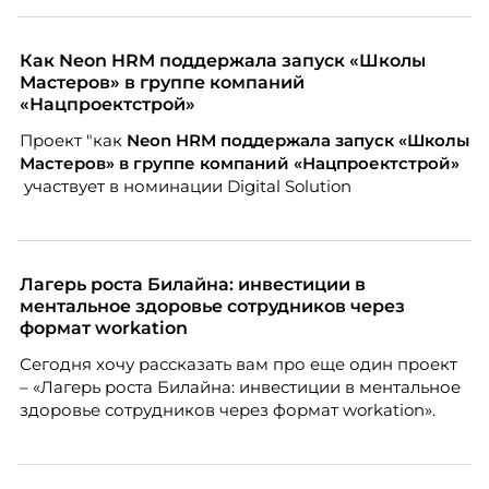
этом ожидания студентов тоже менялись. Нам
нужно было решить сразу несколько задач:
повысить эффективность сотрудников, ускорить
Как Neon HRM поддержала запуск «Школы
процессы, сохранить качество поддержки и
Мастеров» в группе компаний
масштабироваться без роста команды. Так и
«Нацпроектстрой»
появился AI-помощник, встроенный в платформу
Проект "как
Neon
HRM поддержала запуск «Школы
Skillbox.
Мастеров» в группе компаний «Нацпроектстрой»
участвует в номинации Digital Solution
Лагерь роста Билайна: инвестиции в
ментальное здоровье сотрудников через
формат workation
Сегодня хочу рассказать вам про еще один проект
– «Лагерь роста Билайна: инвестиции в ментальное
здоровье сотрудников через формат workation».