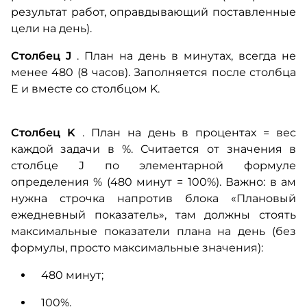
результат работ, оправдывающий поставленные
цели на день).
Столбец J
.
План на день в минутах, всегда не
менее
480 (8 часов).
Заполняется после столбца
E и вместе со столбцом K.
Столбец K
.
План на день в процентах = вес
каждой задачи в %.
Считается от значения в
столбце J по элементарной формуле
определения % (480 минут = 100%). Важно: в
ам
нужна строчка напротив блока «Плановый
ежедневный показатель», там должны стоять
максимальные показатели плана на день (без
формулы, просто максимальные значения):
480 минут;
100%.