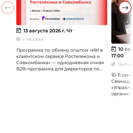
13 августа 2026 г.
Чт
г. Москва
10 сен
Программа по обмену опытом «ИИ в
17:00
клиентском сервисе Ростелекома и
Совкомбанка» — однодневная очная
Онлай
B2B-программа для директоров по
клиентскому опыту, CX-менеджеров,
10-11 се
руководителей колл-центров и
Семнадц
сервисных подразделений.
«Управле
организо
«Проспер
Russia.ru.