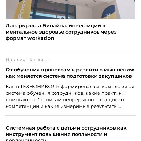
Лагерь роста Билайна: инвестиции в
ментальное здоровье сотрудников через
формат workation
Наталия Шашкина
От обучения процессам к развитию мышления:
как меняется система подготовки закупщиков
Как в ТЕХНОНИКОЛЬ формировалась комплексная
система обучения сотрудников, какие практики
помогают работникам непрерывно наращивать
компетенции и какие измеримые результаты
приносит обучение на реальных проектах.
Рассказывает Наталия Шашкина, директор по
закупкам направления «Минеральная изоляция»
Системная работа с детьми сотрудников как
компании ТЕХНОНИКОЛЬ.
инструмент повышения лояльности и
вовлеченности