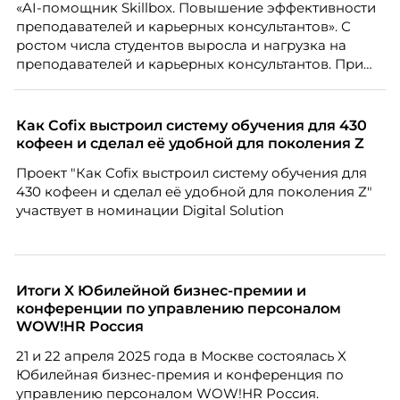
«AI-помощник Skillbox. Повышение эффективности
преподавателей и карьерных консультантов». С
ростом числа студентов выросла и нагрузка на
преподавателей и карьерных консультантов. При
этом ожидания студентов тоже менялись. Нам
нужно было решить сразу несколько задач:
повысить эффективность сотрудников, ускорить
Как Cofix выстроил систему обучения для 430
процессы, сохранить качество поддержки и
кофеен и сделал её удобной для поколения Z
масштабироваться без роста команды. Так и
Проект "Как Cofix выстроил систему обучения для
появился AI-помощник, встроенный в платформу
430 кофеен и сделал её удобной для поколения Z"
Skillbox.
участвует в номинации Digital Solution
Итоги X Юбилейной бизнес-премии и
конференции по управлению персоналом
WOW!HR Россия
21 и 22 апреля 2025 года в Москве состоялась X
Юбилейная бизнес-премия и конференция по
управлению персоналом WOW!HR Россия.