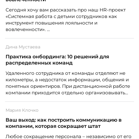
Сегодня хочу вам рассказать про наш HR-проект
«Системная работа с детьми сотрудников как
инструмент повышения лояльности и
вовлеченности».
Дина Мустаева
Практика онбординга: 10 решений для
распределенных команд
Удаленного сотрудника от команды отделяют не
километры, а недостаток информации, общения и
понятных ориентиров. При дистанционной работе
компании приходится отдельно организовывать
многое из того, что в офисе происходит
естественно. Дина Мустаева, руководитель отдела
Мария Клочко
по работе с персоналом Инфомаксимум,
рассказывает, как выстроить адаптацию
Ваш выход: как построить коммуникацию в
распределенной команды без лишнего контроля и
компании, которая сокращает штат
бесконечных созвонов.
Любое сокращение персонала – независимо от его