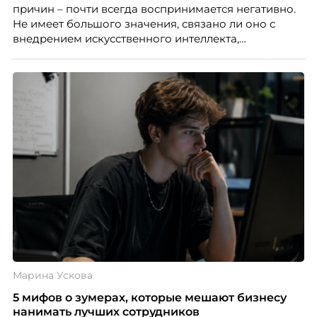
причин – почти всегда воспринимается негативно.
Не имеет большого значения, связано ли оно с
внедрением искусственного интеллекта,
изменением бизнес-модели, финансовыми
трудностями или пересмотром организационной
структуры компании. Для сотрудников сокращения
означают потерю стабильности, а для внешнего
рынка становятся сигналом о возможных
проблемах организации. В результате увольнения
нередко превращаются в фактор, который
негативно влияет HR-бренд работодателя.
Марина Ускова
5 мифов о зумерах, которые мешают бизнесу
нанимать лучших сотрудников