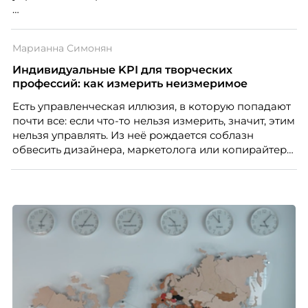
Победители – лучшие проекты в сфере управления
персоналом, были определены путем голосования
Марианна Симонян
номинантов и гостей мероприятия.
Индивидуальные KPI для творческих
профессий: как измерить неизмеримое
Есть управленческая иллюзия, в которую попадают
почти все: если что-то нельзя измерить, значит, этим
нельзя управлять. Из неё рождается соблазн
обвесить дизайнера, маркетолога или копирайтера
цифрами — количеством макетов, числом постов,
объёмом текста — и назвать это системой KPI.
Проблема в том, что так мы измеряем не ценность,
а движение. А творческая работа — это тот редкий
случай, где движение и результат могут не
совпадать вовсе.