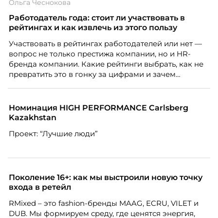
Ольга Чеснокова
Работодатель года: стоит ли участвовать в
рейтингах и как извлечь из этого пользу
Участвовать в рейтингах работодателей или нет —
вопрос не только престижа компании, но и HR-
бренда компании. Какие рейтинги выбрать, как не
превратить это в гонку за цифрами и зачем
небольшой компании соревноваться в одном
списке с Яндексом и Озоном. Рассказывает Ольга
Чеснокова, HR-директор Right line.
Номинация HIGH PERFORMANCE Carlsberg
Kazakhstan
Проект: “Лучшие люди”
Поколение 16+: как мы выстроили новую точку
входа в ретейл
RMixed – это fashion-бренды MAAG, ECRU, VILET и
DUB. Мы формируем среду, где ценятся энергия,