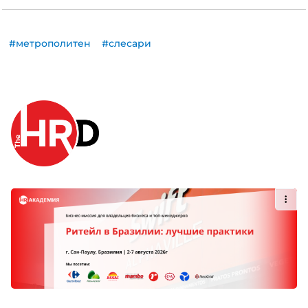
#метрополитен
#слесари