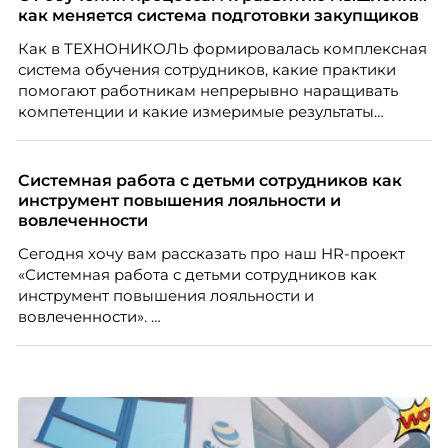
случай, где движение и результат могут не
как меняется система подготовки закупщиков
совпадать вовсе.
Как в ТЕХНОНИКОЛЬ формировалась комплексная
система обучения сотрудников, какие практики
помогают работникам непрерывно наращивать
компетенции и какие измеримые результаты
приносит обучение на реальных проектах.
Рассказывает Наталия Шашкина, директор по
закупкам направления «Минеральная изоляция»
Системная работа с детьми сотрудников как
компании ТЕХНОНИКОЛЬ.
инструмент повышения лояльности и
вовлеченности
Сегодня хочу вам рассказать про наш HR-проект
«Системная работа с детьми сотрудников как
инструмент повышения лояльности и
вовлеченности».