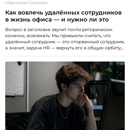
Марианна Симонян
Как вовлечь удалённых сотрудников
в жизнь офиса — и нужно ли это
Вопрос в заголовке звучит почти риторически:
конечно, вовлекать. Мы привыкли считать, что
удалённый сотрудник — это оторванный сотрудник,
а значит, задача HR — вернуть его в общую орбиту,
подключить к корпоративной жизни, растопить
дистанцию. Но прежде, чем строить программу
вовлечения, стоит остановиться на неудобном
факте: данные говорят ровно обратное тому, что
подсказывает интуиция. Автор свежего выпуска
Марианна Симонян — HR Tech лидер, эксперт по
People Analytics, приглашённый лектор НИУ ВШЭ и
МИФИ, автор книги «Дао женской карьеры».