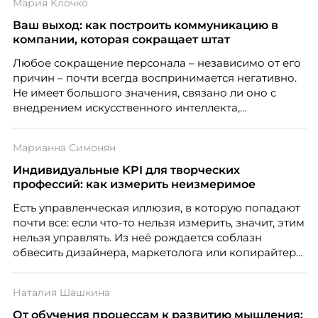
Мария Клочко
Ваш выход: как построить коммуникацию в
компании, которая сокращает штат
Любое сокращение персонала – независимо от его
причин – почти всегда воспринимается негативно.
Не имеет большого значения, связано ли оно с
внедрением искусственного интеллекта,
изменением бизнес-модели, финансовыми
трудностями или пересмотром организационной
Марианна Симонян
структуры компании. Для сотрудников сокращения
означают потерю стабильности, а для внешнего
Индивидуальные KPI для творческих
рынка становятся сигналом о возможных
профессий: как измерить неизмеримое
проблемах организации. В результате увольнения
Есть управленческая иллюзия, в которую попадают
нередко превращаются в фактор, который
почти все: если что-то нельзя измерить, значит, этим
негативно влияет HR-бренд работодателя.
нельзя управлять. Из неё рождается соблазн
обвесить дизайнера, маркетолога или копирайтера
цифрами — количеством макетов, числом постов,
объёмом текста — и назвать это системой KPI.
Наталия Шашкина
Проблема в том, что так мы измеряем не ценность,
а движение. А творческая работа — это тот редкий
От обучения процессам к развитию мышления: