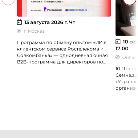
13 августа 2026 г.
Чт
г. Москва
10 сен
Программа по обмену опытом «ИИ в
17:00
клиентском сервисе Ростелекома и
Совкомбанка» — однодневная очная
Онлай
B2B-программа для директоров по
клиентскому опыту, CX-менеджеров,
10-11 се
руководителей колл-центров и
Семнадц
сервисных подразделений.
«Управле
организо
«Проспер
Russia.ru.