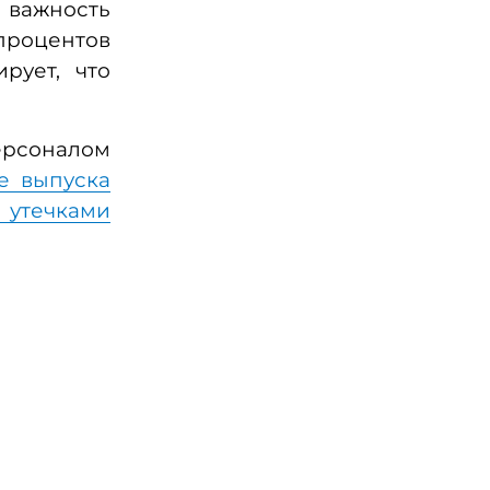
ажность
процентов
рует, что
персоналом
е выпуска
утечками