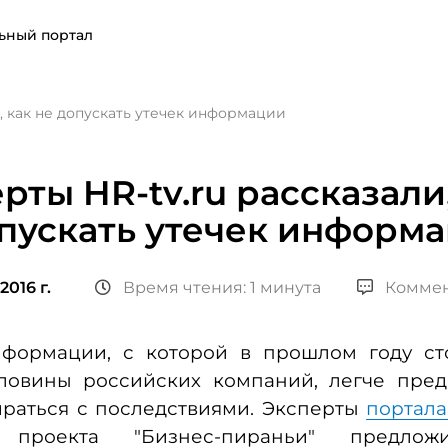
ьный портал
и, как не допускать утечек информации
рты HR-tv.ru рассказали
пускать утечек информ
2016 г.
Время чтения: 1 минута
Коммен
нформации, с которой в прошлом году ст
ловины российских компаний, легче предо
ираться с последствиями. Эксперты
портала
 проекта "Бизнес-пираньи" предло