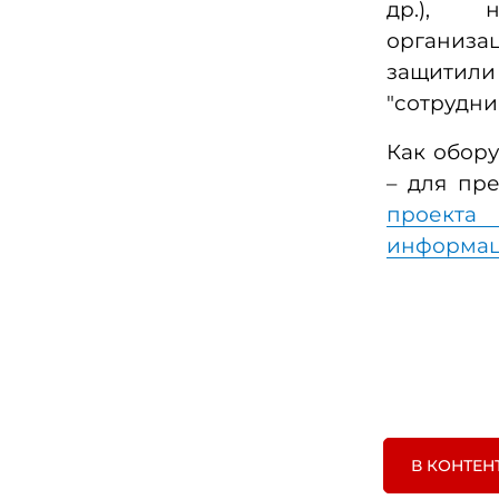
др.), 
организа
защитили
"сотрудни
Как обору
– для пр
проекта
информа
В КОНТЕН