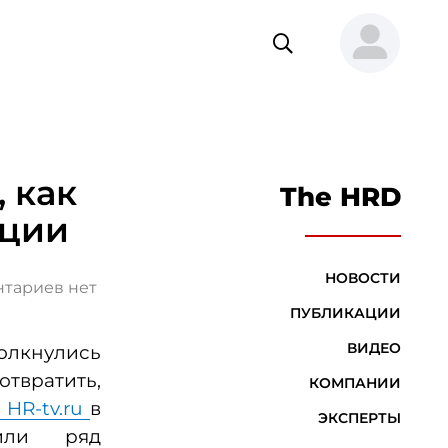
, как
The HRD
ации
НОВОСТИ
тариев нет
ПУБЛИКАЦИИ
ВИДЕО
олкнулись
твратить,
КОМПАНИИ
 HR-tv.ru
в
ЭКСПЕРТЫ
жили ряд