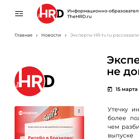
Информационно-образовател
TheHRD.ru
Главная
Новости
Эксперты HR-tv.ru рассказал
Экспе
не до
15 марта 
Утечку и
более по
чем разб
выпуске