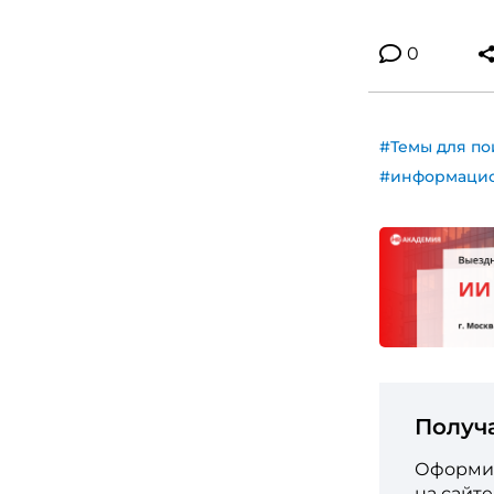
0
#Темы для по
#информацио
Получ
Оформит
на сайт