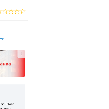
сти
ериалам
 курсы