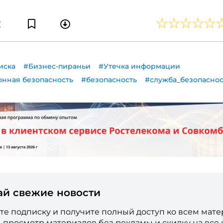
иска
#Бизнес-пираньи
#Утечка информации
нная безопасность
#безопасность
#служба_безопасно
ай свежие новости
е подписку и получите полный доступ ко всем мат
е, просмотр материалов без рекламы и скидку на все