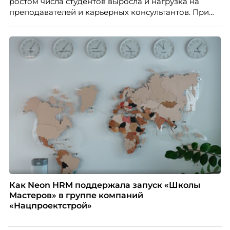
ростом числа студентов выросла и нагрузка на
преподавателей и карьерных консультантов. При
этом ожидания студентов тоже менялись. Нам
нужно было решить сразу несколько задач:
повысить эффективность сотрудников, ускорить
процессы, сохранить качество поддержки и
масштабироваться без роста команды. Так и
появился AI-помощник, встроенный в платформу
Skillbox.
Как Neon HRM поддержала запуск «Школы
Мастеров» в группе компаний
«Нацпроектстрой»