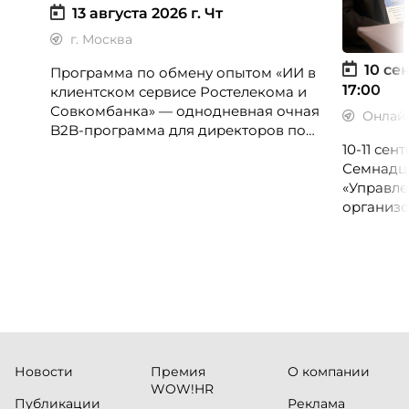
13 августа 2026 г.
Чт
г. Москва
10 сен
Программа по обмену опытом «ИИ в
17:00
клиентском сервисе Ростелекома и
Совкомбанка» — однодневная очная
Онлай
B2B-программа для директоров по
клиентскому опыту, CX-менеджеров,
10-11 се
руководителей колл-центров и
Семнадц
сервисных подразделений.
«Управле
организо
«Проспер
Russia.ru.
Новости
Премия
О компании
WOW!HR
Публикации
Реклама