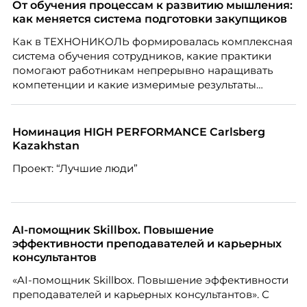
факте: данные говорят ровно обратное тому, что
От обучения процессам к развитию мышления:
подсказывает интуиция. Автор свежего выпуска
как меняется система подготовки закупщиков
Марианна Симонян — HR Tech лидер, эксперт по
Как в ТЕХНОНИКОЛЬ формировалась комплексная
People Analytics, приглашённый лектор НИУ ВШЭ и
система обучения сотрудников, какие практики
МИФИ, автор книги «Дао женской карьеры».
помогают работникам непрерывно наращивать
компетенции и какие измеримые результаты
приносит обучение на реальных проектах.
Рассказывает Наталия Шашкина, директор по
закупкам направления «Минеральная изоляция»
Номинация HIGH PERFORMANCE Carlsberg
компании ТЕХНОНИКОЛЬ.
Kazakhstan
Проект: “Лучшие люди”
AI-помощник Skillbox. Повышение
эффективности преподавателей и карьерных
консультантов
«AI-помощник Skillbox. Повышение эффективности
преподавателей и карьерных консультантов». С