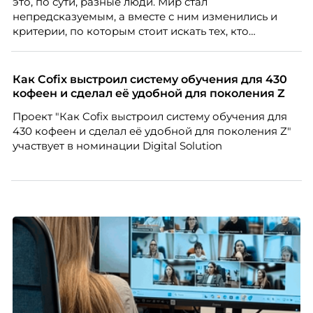
это, по сути, разные люди. Мир стал
непредсказуемым, а вместе с ним изменились и
критерии, по которым стоит искать тех, кто
способен вести команду вперёд. О том, какие
качества сегодня отличают настоящего лидера от
«свадебного генерала», почему стандартные
Как Cofix выстроил систему обучения для 430
системы оценки часто упускают самых талантливых
кофеен и сделал её удобной для поколения Z
людей и как выявить лидерский потенциал ещё до
Проект "Как Cofix выстроил систему обучения для
того, как он проявится в цифрах KPI, рассказывает
430 кофеен и сделал её удобной для поколения Z"
Тимур Соколов, ключевой эксперт по
участвует в номинации Digital Solution
стратегическому развитию и формированию
культуры лидерства в организациях.