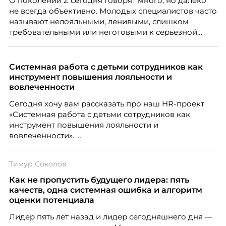
О поколении Z сегодня говорят много, но далеко
не всегда объективно. Молодых специалистов часто
называют нелояльными, ленивыми, слишком
требовательными или неготовыми к серьезной
работе. Эти стереотипы влияют на решения
работодателей и нередко становятся причиной
кадровых ошибок. В этой статье Марина Ускова,
Системная работа с детьми сотрудников как
руководитель отдела подбора персонала
инструмент повышения лояльности и
рекрутинговой компании, разбирает самые
вовлеченности
распространенные мифы о зумерах и объясняет,
Сегодня хочу вам рассказать про наш HR-проект
почему устаревшие представления мешают
«Системная работа с детьми сотрудников как
бизнесу находить и удерживать сильных
инструмент повышения лояльности и
сотрудников.
вовлеченности».
Тимур Соколов
Как не пропустить будущего лидера: пять
качеств, одна системная ошибка и алгоритм
оценки потенциала
Лидер пять лет назад и лидер сегодняшнего дня —