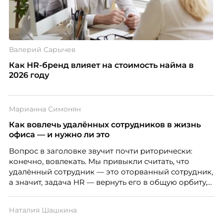
Валерий Сарычев
Как HR-бренд влияет на стоимость найма в
2026 году
Марианна Симонян
Как вовлечь удалённых сотрудников в жизнь
офиса — и нужно ли это
Вопрос в заголовке звучит почти риторически:
конечно, вовлекать. Мы привыкли считать, что
удалённый сотрудник — это оторванный сотрудник,
а значит, задача HR — вернуть его в общую орбиту,
подключить к корпоративной жизни, растопить
дистанцию. Но прежде, чем строить программу
Наталия Шашкина
вовлечения, стоит остановиться на неудобном