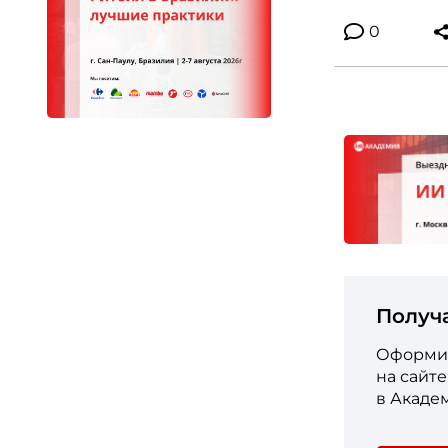
0
Получ
Оформит
на сайт
в Акаде