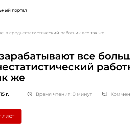
ьный портал
е, а среднестатистический работник все так же
зарабатывают все больш
нестатистический работ
ак же
15 г.
Время чтения: 0 минут
Коммен
Т ЛИСТ