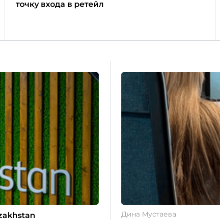
точку входа в ретейл
Дина Мустаева
zakhstan