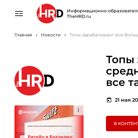
Информационно-образовател
TheHRD.ru
Главная
Новости
Топы зарабатывают все больш
Топы 
сред
все т
21 мая 20
В КОНТЕН