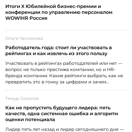
Итоги X Юбилейной бизнес-премии и
конференции по управлению персоналом
WOW!HR Россия
Ольга Чеснокова
Работодатель года: стоит ли участвовать в
рейтингах и как извлечь из этого пользу
Участвовать в рейтингах работодателей или нет —
вопрос не только престижа компании, но и HR-
бренда компании. Какие рейтинги выбрать, как не
превратить это в гонку за цифрами и зачем
небольшой компании соревноваться в одном
списке с Яндексом и Озоном. Рассказывает Ольга
Тимур Соколов
Чеснокова, HR-директор Right line.
Как не пропустить будущего лидера: пять
качеств, одна системная ошибка и алгоритм
оценки потенциала
Лидер пять лет назад и лидер сегодняшнего дня —