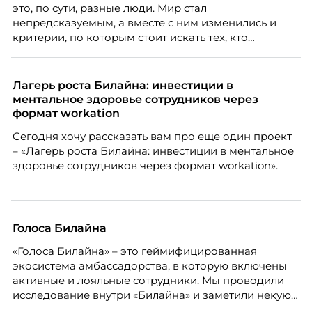
это, по сути, разные люди. Мир стал
непредсказуемым, а вместе с ним изменились и
критерии, по которым стоит искать тех, кто
способен вести команду вперёд. О том, какие
качества сегодня отличают настоящего лидера от
«свадебного генерала», почему стандартные
Лагерь роста Билайна: инвестиции в
системы оценки часто упускают самых талантливых
ментальное здоровье сотрудников через
людей и как выявить лидерский потенциал ещё до
формат workation
того, как он проявится в цифрах KPI, рассказывает
Сегодня хочу рассказать вам про еще один проект
Тимур Соколов, ключевой эксперт по
– «Лагерь роста Билайна: инвестиции в ментальное
стратегическому развитию и формированию
здоровье сотрудников через формат workation».
культуры лидерства в организациях.
Голоса Билайна
«Голоса Билайна» – это геймифицированная
экосистема амбассадорства, в которую включены
активные и лояльные сотрудники. Мы проводили
исследование внутри «Билайна» и заметили некую
особенность. Сотрудники в компании хотят не