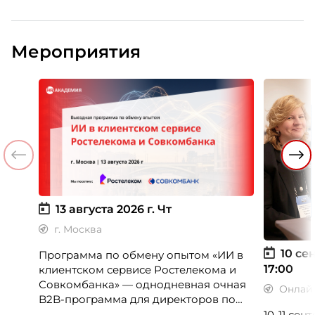
Мероприятия
13 августа 2026 г.
Чт
г. Москва
10 сен
Программа по обмену опытом «ИИ в
17:00
клиентском сервисе Ростелекома и
Совкомбанка» — однодневная очная
Онлай
B2B-программа для директоров по
клиентскому опыту, CX-менеджеров,
10-11 се