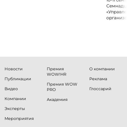
руководителей колл-центров и
Семнадц
сервисных подразделений.
«Управле
организо
«Проспер
Russia.ru.
Новости
Премия
О компании
WOW!HR
Публикации
Реклама
Премия WOW
Видео
Глоссарий
PRO
Компании
Академия
Эксперты
Мероприятия