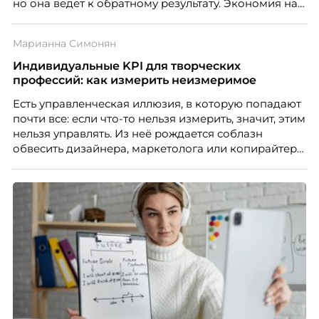
но она ведет к обратному результату. Экономия на
сотрудниках напрямую снижает качество продукта,
клиентского сервиса и репутации компании, а
Марианна Симонян
значит – сокращает доходы бизнеса.
Индивидуальные KPI для творческих
профессий: как измерить неизмеримое
Есть управленческая иллюзия, в которую попадают
почти все: если что-то нельзя измерить, значит, этим
нельзя управлять. Из неё рождается соблазн
обвесить дизайнера, маркетолога или копирайтера
цифрами — количеством макетов, числом постов,
объёмом текста — и назвать это системой KPI.
Проблема в том, что так мы измеряем не ценность,
а движение. А творческая работа — это тот редкий
случай, где движение и результат могут не
совпадать вовсе.