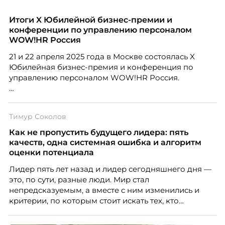
Итоги X Юбилейной бизнес-премии и
конференции по управлению персоналом
WOW!HR Россия
21 и 22 апреля 2025 года в Москве состоялась X
Юбилейная бизнес-премия и конференция по
управлению персоналом WOW!HR Россия.
Победители – лучшие проекты в сфере управления
персоналом, были определены путем голосования
Тимур Соколов
номинантов и гостей мероприятия.
Как не пропустить будущего лидера: пять
качеств, одна системная ошибка и алгоритм
оценки потенциала
Лидер пять лет назад и лидер сегодняшнего дня —
это, по сути, разные люди. Мир стал
непредсказуемым, а вместе с ним изменились и
критерии, по которым стоит искать тех, кто
способен вести команду вперёд. О том, какие
качества сегодня отличают настоящего лидера от