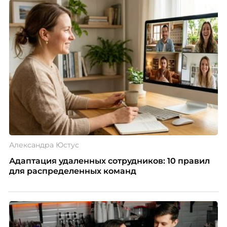
«свадебного генерала», почему стандартные
системы оценки часто упускают самых талантливых
людей и как выявить лидерский потенциал ещё до
того, как он проявится в цифрах KPI, рассказывает
Тимур Соколов, ключевой эксперт по
стратегическому развитию и формированию
культуры лидерства в организациях.
Александра Юстус
Адаптация удаленных сотрудников: 10 правил
для распределенных команд