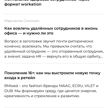
формат workation
Марианна Симонян
Как вовлечь удалённых сотрудников в жизнь
офиса — и нужно ли это
Вопрос в заголовке звучит почти риторически:
конечно, вовлекать. Мы привыкли считать, что
удалённый сотрудник — это оторванный сотрудник,
а значит, задача HR — вернуть его в общую орбиту,
подключить к корпоративной жизни, растопить
дистанцию. Но прежде, чем строить программу
вовлечения, стоит остановиться на неудобном
Поколение 16+: как мы выстроили новую точку
факте: данные говорят ровно обратное тому, что
входа в ретейл
подсказывает интуиция. Автор свежего выпуска
RMixed – это fashion-бренды MAAG, ECRU, VILET и
Марианна Симонян — HR Tech лидер, эксперт по
DUB. Мы формируем среду, где ценятся энергия,
People Analytics, приглашённый лектор НИУ ВШЭ и
креативность и стремление к развитию.
МИФИ, автор книги «Дао женской карьеры».