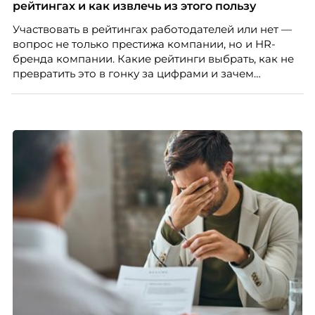
распределенной команды без лишнего контроля и
рейтингах и как извлечь из этого пользу
бесконечных созвонов.
Участвовать в рейтингах работодателей или нет —
вопрос не только престижа компании, но и HR-
бренда компании. Какие рейтинги выбрать, как не
превратить это в гонку за цифрами и зачем
небольшой компании соревноваться в одном
списке с Яндексом и Озоном. Рассказывает Ольга
Чеснокова, HR-директор Right line.