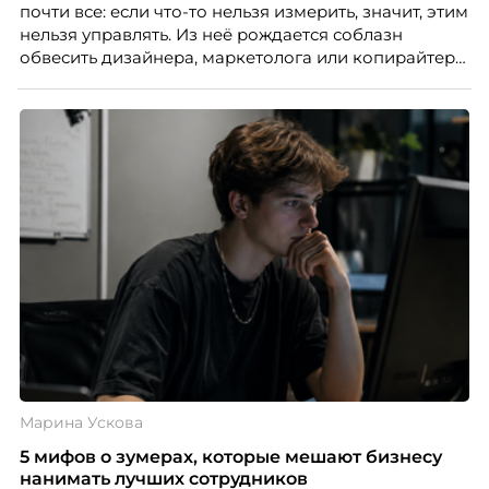
почти все: если что-то нельзя измерить, значит, этим
нельзя управлять. Из неё рождается соблазн
обвесить дизайнера, маркетолога или копирайтера
цифрами — количеством макетов, числом постов,
объёмом текста — и назвать это системой KPI.
Проблема в том, что так мы измеряем не ценность,
а движение. А творческая работа — это тот редкий
случай, где движение и результат могут не
совпадать вовсе.
Марина Ускова
5 мифов о зумерах, которые мешают бизнесу
нанимать лучших сотрудников