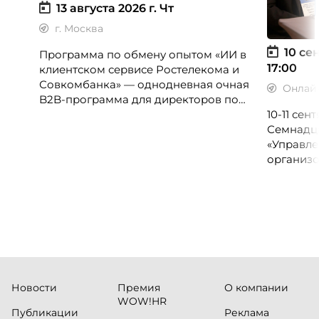
13 августа 2026 г.
Чт
г. Москва
10 сен
Программа по обмену опытом «ИИ в
17:00
клиентском сервисе Ростелекома и
Совкомбанка» — однодневная очная
Онлай
B2B-программа для директоров по
клиентскому опыту, CX-менеджеров,
10-11 се
руководителей колл-центров и
Семнадц
сервисных подразделений.
«Управле
организо
«Проспер
Russia.ru.
Новости
Премия
О компании
WOW!HR
Публикации
Реклама