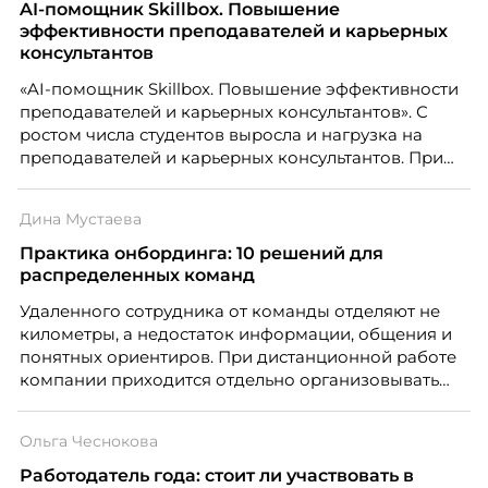
AI-помощник Skillbox. Повышение
эффективности преподавателей и карьерных
консультантов
«AI-помощник Skillbox. Повышение эффективности
преподавателей и карьерных консультантов». С
ростом числа студентов выросла и нагрузка на
преподавателей и карьерных консультантов. При
этом ожидания студентов тоже менялись. Нам
нужно было решить сразу несколько задач:
Дина Мустаева
повысить эффективность сотрудников, ускорить
процессы, сохранить качество поддержки и
Практика онбординга: 10 решений для
масштабироваться без роста команды. Так и
распределенных команд
появился AI-помощник, встроенный в платформу
Удаленного сотрудника от команды отделяют не
Skillbox.
километры, а недостаток информации, общения и
понятных ориентиров. При дистанционной работе
компании приходится отдельно организовывать
многое из того, что в офисе происходит
естественно. Дина Мустаева, руководитель отдела
Ольга Чеснокова
по работе с персоналом Инфомаксимум,
рассказывает, как выстроить адаптацию
Работодатель года: стоит ли участвовать в