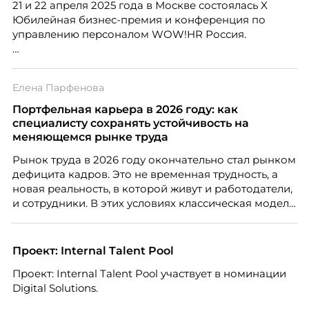
21 и 22 апреля 2025 года в Москве состоялась X
Юбилейная бизнес-премия и конференция по
управлению персоналом WOW!HR Россия.
Победители – лучшие проекты в сфере управления
персоналом, были определены путем голосования
Елена Парфенова
номинантов и гостей мероприятия.
Портфельная карьера в 2026 году: как
специалисту сохранять устойчивость на
меняющемся рынке труда
Рынок труда в 2026 году окончательно стал рынком
дефицита кадров. Это не временная трудность, а
новая реальность, в которой живут и работодатели,
и сотрудники. В этих условиях классическая модель
«одна работа на всю жизнь» уходит в прошлое. Ей
на смену приходит портфельная карьера –
продуманная система из нескольких
Проект: Internal Talent Pool
профессиональных опор, которая даёт специалисту
Проект: Internal Talent Pool участвует в номинации
устойчивость, гибкость и возможности для роста.
Digital Solutions.
Автор – Елена Парфенова, карьерный консультант,
HR-эксперт, наставник. Разбирает, как работает эта