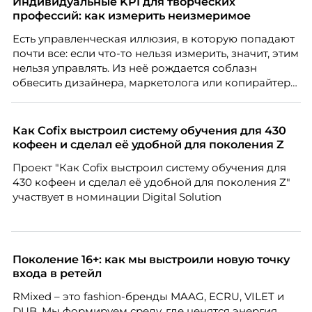
Индивидуальные KPI для творческих
профессий: как измерить неизмеримое
Есть управленческая иллюзия, в которую попадают
почти все: если что-то нельзя измерить, значит, этим
нельзя управлять. Из неё рождается соблазн
обвесить дизайнера, маркетолога или копирайтера
цифрами — количеством макетов, числом постов,
объёмом текста — и назвать это системой KPI.
Проблема в том, что так мы измеряем не ценность,
Как Cofix выстроил систему обучения для 430
а движение. А творческая работа — это тот редкий
кофеен и сделал её удобной для поколения Z
случай, где движение и результат могут не
Проект "Как Cofix выстроил систему обучения для
совпадать вовсе.
430 кофеен и сделал её удобной для поколения Z"
участвует в номинации Digital Solution
Поколение 16+: как мы выстроили новую точку
входа в ретейл
RMixed – это fashion-бренды MAAG, ECRU, VILET и
DUB. Мы формируем среду, где ценятся энергия,