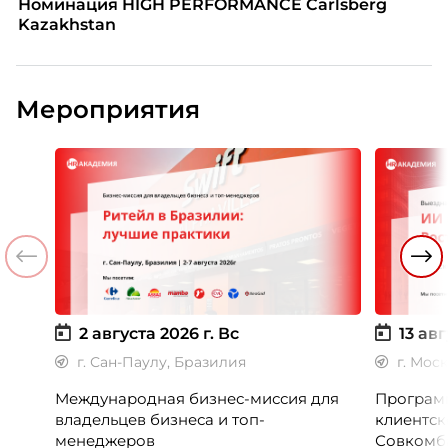
Номинация HIGH PERFORMANCE Carlsberg
Kazakhstan
Мероприятия
2 августа 2026 г.
Вс
13 авг
г. Сан-Паулу, Бразилия
г. Мос
Международная бизнес-миссия для
Программ
владельцев бизнеса и топ-
клиентск
менеджеров
Совкомб