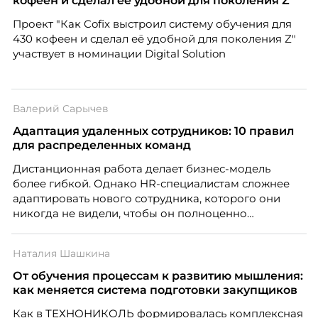
кофеен и сделал её удобной для поколения Z
рынка становятся сигналом о возможных
Проект "Как Cofix выстроил систему обучения для
проблемах организации. В результате увольнения
430 кофеен и сделал её удобной для поколения Z"
нередко превращаются в фактор, который
участвует в номинации Digital Solution
негативно влияет HR-бренд работодателя.
Валерий Сарычев
Адаптация удаленных сотрудников: 10 правил
для распределенных команд
Дистанционная работа делает бизнес-модель
более гибкой. Однако HR-специалистам сложнее
адаптировать нового сотрудника, которого они
никогда не видели, чтобы он полноценно
почувствовал себя частью команды.
Наталия Шашкина
От обучения процессам к развитию мышления:
как меняется система подготовки закупщиков
Как в ТЕХНОНИКОЛЬ формировалась комплексная