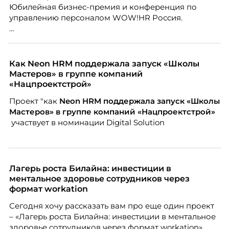
Юбилейная бизнес-премия и конференция по
управлению персоналом WOW!HR Россия.
Победители – лучшие проекты в сфере управления
персоналом, были определены путем голосования
номинантов и гостей мероприятия.
Как Neon HRM поддержала запуск «Школы
Мастеров» в группе компаний
«Нацпроектстрой»
Проект "как
Neon
HRM поддержала запуск «Школы
Мастеров» в группе компаний «Нацпроектстрой»
участвует в номинации Digital Solution
Лагерь роста Билайна: инвестиции в
ментальное здоровье сотрудников через
формат workation
Сегодня хочу рассказать вам про еще один проект
– «Лагерь роста Билайна: инвестиции в ментальное
здоровье сотрудников через формат workation».