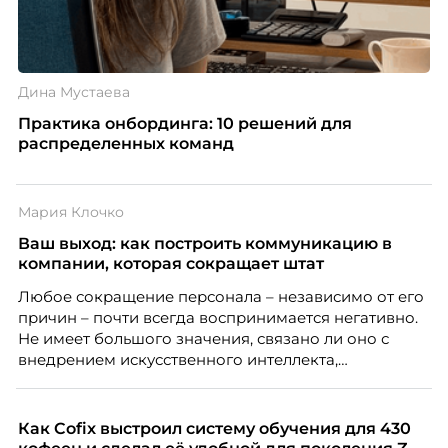
Дина Мустаева
Практика онбординга: 10 решений для
распределенных команд
Мария Клочко
Ваш выход: как построить коммуникацию в
компании, которая сокращает штат
Любое сокращение персонала – независимо от его
причин – почти всегда воспринимается негативно.
Не имеет большого значения, связано ли оно с
внедрением искусственного интеллекта,
изменением бизнес-модели, финансовыми
трудностями или пересмотром организационной
структуры компании. Для сотрудников сокращения
Как Cofix выстроил систему обучения для 430
означают потерю стабильности, а для внешнего