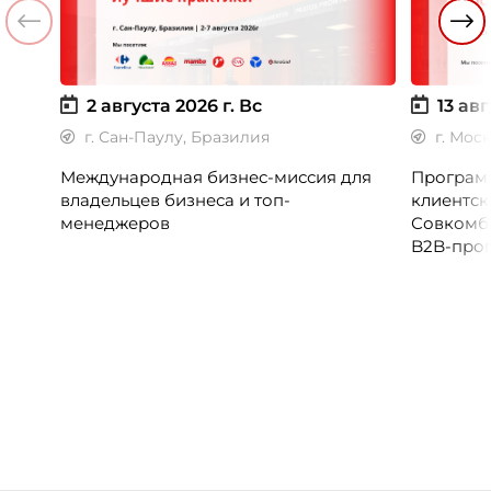
2 августа 2026 г.
Вс
13 авг
г. Сан-Паулу, Бразилия
г. Мос
Международная бизнес-миссия для
Программ
владельцев бизнеса и топ-
клиентск
менеджеров
Совкомб
B2B-прог
клиентск
руководи
сервисны