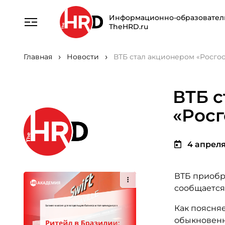
Информационно-образовател
TheHRD.ru
Главная
Новости
ВТБ стал акционером «Росгос
ВТБ 
«Росг
4 апреля 
​ВТБ приобр
сообщается 
Как поясняе
обыкновенн