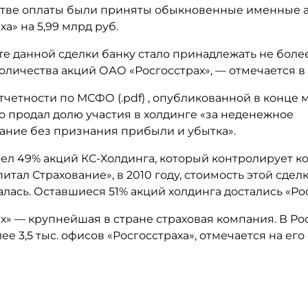
естве оплаты были приняты обыкновенные именные 
ха» на 5,99 млрд руб.
те данной сделки банку стало принадлежать не боле
оличества акций ОАО «Росгосстрах», — отмечается в
тчетности по МСФО (.pdf) , опубликованной в конце 
о продал долю участия в холдинге «за неденежное
ание без признания прибыли и убытка».
ел 49% акций КС-Холдинга, который контролирует 
итал Страхование», в 2010 году, стоимость этой сдел
лась. Оставшиеся 51% акций холдинга достались «Рос
х» — крупнейшая в стране страховая компания. В Ро
ее 3,5 тыс. офисов «Росгосстраха», отмечается на его 