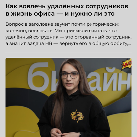
Как вовлечь удалённых сотрудников
в жизнь офиса — и нужно ли это
Вопрос в заголовке звучит почти риторически:
конечно, вовлекать. Мы привыкли считать, что
удалённый сотрудник — это оторванный сотрудник,
а значит, задача HR — вернуть его в общую орбиту,
подключить к корпоративной жизни, растопить
дистанцию. Но прежде, чем строить программу
вовлечения, стоит остановиться на неудобном
факте: данные говорят ровно обратное тому, что
подсказывает интуиция. Автор свежего выпуска
Марианна Симонян — HR Tech лидер, эксперт по
People Analytics, приглашённый лектор НИУ ВШЭ и
МИФИ, автор книги «Дао женской карьеры».