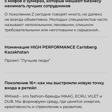
5 мифов о зумерах, которые мешают бизнесу
нанимать лучших сотрудников
О поколении Z сегодня говорят много, но далеко
не всегда объективно. Молодых специалистов часто
называют нелояльными, ленивыми, слишком
требовательными или неготовыми к серьезной
работе. Эти стереотипы влияют на решения
работодателей и нередко становятся причиной
кадровых ошибок. В этой статье Марина Ускова,
Номинация HIGH PERFORMANCE Carlsberg
руководитель отдела подбора персонала
Kazakhstan
рекрутинговой компании, разбирает самые
Проект: “Лучшие люди”
распространенные мифы о зумерах и объясняет,
почему устаревшие представления мешают
бизнесу находить и удерживать сильных
сотрудников.
Поколение 16+: как мы выстроили новую точку
входа в ретейл
RMixed – это fashion-бренды MAAG, ECRU, VILET и
DUB. Мы формируем среду, где ценятся энергия,
креативность и стремление к развитию.