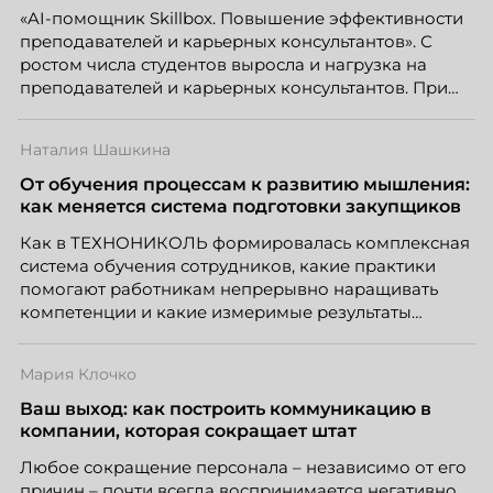
«AI-помощник Skillbox. Повышение эффективности
преподавателей и карьерных консультантов». С
ростом числа студентов выросла и нагрузка на
преподавателей и карьерных консультантов. При
этом ожидания студентов тоже менялись. Нам
нужно было решить сразу несколько задач:
Наталия Шашкина
повысить эффективность сотрудников, ускорить
процессы, сохранить качество поддержки и
От обучения процессам к развитию мышления:
масштабироваться без роста команды. Так и
как меняется система подготовки закупщиков
появился AI-помощник, встроенный в платформу
Как в ТЕХНОНИКОЛЬ формировалась комплексная
Skillbox.
система обучения сотрудников, какие практики
помогают работникам непрерывно наращивать
компетенции и какие измеримые результаты
приносит обучение на реальных проектах.
Рассказывает Наталия Шашкина, директор по
Мария Клочко
закупкам направления «Минеральная изоляция»
компании ТЕХНОНИКОЛЬ.
Ваш выход: как построить коммуникацию в
компании, которая сокращает штат
Любое сокращение персонала – независимо от его
причин – почти всегда воспринимается негативно.