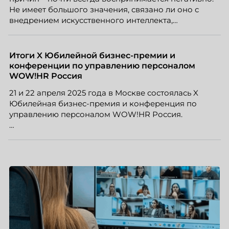
Не имеет большого значения, связано ли оно с
внедрением искусственного интеллекта,
изменением бизнес-модели, финансовыми
трудностями или пересмотром организационной
структуры компании. Для сотрудников сокращения
Итоги X Юбилейной бизнес-премии и
означают потерю стабильности, а для внешнего
конференции по управлению персоналом
рынка становятся сигналом о возможных
WOW!HR Россия
проблемах организации. В результате увольнения
21 и 22 апреля 2025 года в Москве состоялась X
нередко превращаются в фактор, который
Юбилейная бизнес-премия и конференция по
негативно влияет HR-бренд работодателя.
управлению персоналом WOW!HR Россия.
Победители – лучшие проекты в сфере управления
персоналом, были определены путем голосования
номинантов и гостей мероприятия.