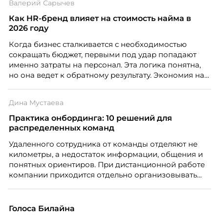
Валерий Сарычев
Как HR-бренд влияет на стоимость найма в
2026 году
Когда бизнес сталкивается с необходимостью
сокращать бюджет, первыми под удар попадают
именно затраты на персонал. Эта логика понятна,
но она ведет к обратному результату. Экономия на
сотрудниках напрямую снижает качество продукта,
клиентского сервиса и репутации компании, а
Дина Мустаева
значит – сокращает доходы бизнеса.
Практика онбординга: 10 решений для
распределенных команд
Удаленного сотрудника от команды отделяют не
километры, а недостаток информации, общения и
понятных ориентиров. При дистанционной работе
компании приходится отдельно организовывать
многое из того, что в офисе происходит
естественно. Дина Мустаева, руководитель отдела
по работе с персоналом Инфомаксимум,
Голоса Билайна
рассказывает, как выстроить адаптацию