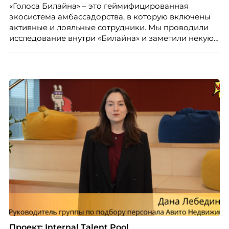
«Голоса Билайна» – это геймифицированная
распределенной команды без лишнего контроля и
экосистема амбассадорства, в которую включены
бесконечных созвонов.
активные и лояльные сотрудники. Мы проводили
исследование внутри «Билайна» и заметили некую
особенность. Сотрудники в компании хотят не
только материальную мотивацию, но и систему
благодарности и публичного признания.
Проект: Internal Talent Pool