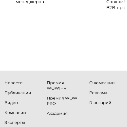
менеджеров
Совкомб
B2B-прог
клиентск
руководи
сервисны
Новости
Премия
О компании
WOW!HR
Публикации
Реклама
Премия WOW
Видео
Глоссарий
PRO
Компании
Академия
Эксперты