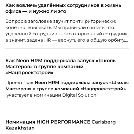
Как вовлечь удалённых сотрудников в жизнь
офиса — и нужно ли это
Вопрос в заголовке звучит почти риторически:
конечно, вовлекать. Мы привыкли считать, что
удалённый сотрудник — это оторванный сотрудник,
а значит, задача HR — вернуть его в общую орбиту,
подключить к корпоративной жизни, растопить
дистанцию. Но прежде, чем строить программу
вовлечения, стоит остановиться на неудобном
Как Neon HRM поддержала запуск «Школы
факте: данные говорят ровно обратное тому, что
Мастеров» в группе компаний
подсказывает интуиция. Автор свежего выпуска
«Нацпроектстрой»
Марианна Симонян — HR Tech лидер, эксперт по
Проект "как
Neon
HRM поддержала запуск «Школы
People Analytics, приглашённый лектор НИУ ВШЭ и
Мастеров» в группе компаний «Нацпроектстрой»
МИФИ, автор книги «Дао женской карьеры».
участвует в номинации Digital Solution
Номинация HIGH PERFORMANCE Carlsberg
Kazakhstan