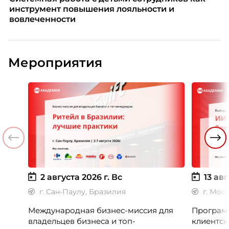
инструмент повышения лояльности и
вовлеченности
Мероприятия
2 августа 2026 г.
Вс
13 авг
г. Сан-Паулу, Бразилия
г. Мос
Международная бизнес-миссия для
Программ
владельцев бизнеса и топ-
клиентск