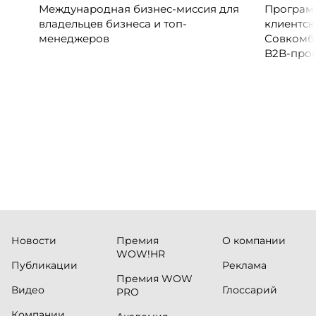
Международная бизнес-миссия для
Программ
владельцев бизнеса и топ-
клиентск
менеджеров
Совкомб
B2B-прог
клиентск
руководи
сервисны
Новости
Премия
О компании
WOW!HR
Публикации
Реклама
Премия WOW
Видео
Глоссарий
PRO
Компании