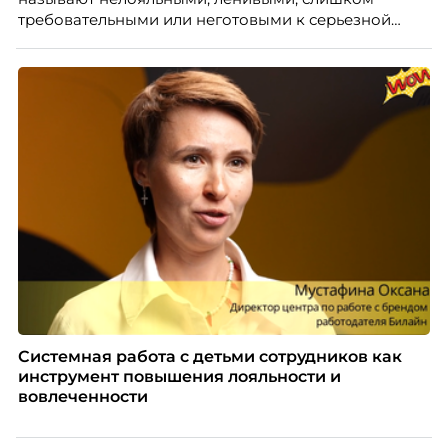
требовательными или неготовыми к серьезной
работе. Эти стереотипы влияют на решения
работодателей и нередко становятся причиной
кадровых ошибок. В этой статье Марина Ускова,
руководитель отдела подбора персонала
рекрутинговой компании, разбирает самые
распространенные мифы о зумерах и объясняет,
почему устаревшие представления мешают
бизнесу находить и удерживать сильных
сотрудников.
Системная работа с детьми сотрудников как
инструмент повышения лояльности и
вовлеченности