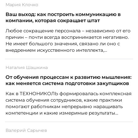
только материальную мотивацию, но и систему
Мария Клочко
благодарности и публичного признания.
Ваш выход: как построить коммуникацию в
компании, которая сокращает штат
Любое сокращение персонала – независимо от его
причин – почти всегда воспринимается негативно.
Не имеет большого значения, связано ли оно с
внедрением искусственного интеллекта,
изменением бизнес-модели, финансовыми
трудностями или пересмотром организационной
Наталия Шашкина
структуры компании. Для сотрудников сокращения
означают потерю стабильности, а для внешнего
От обучения процессам к развитию мышления:
рынка становятся сигналом о возможных
как меняется система подготовки закупщиков
проблемах организации. В результате увольнения
Как в ТЕХНОНИКОЛЬ формировалась комплексная
нередко превращаются в фактор, который
система обучения сотрудников, какие практики
негативно влияет HR-бренд работодателя.
помогают работникам непрерывно наращивать
компетенции и какие измеримые результаты
приносит обучение на реальных проектах.
Рассказывает Наталия Шашкина, директор по
Валерий Сарычев
закупкам направления «Минеральная изоляция»