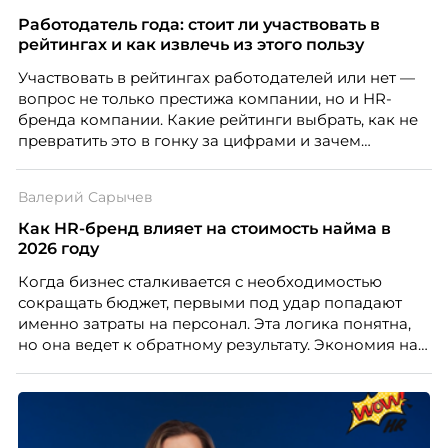
Работодатель года: стоит ли участвовать в
рейтингах и как извлечь из этого пользу
Участвовать в рейтингах работодателей или нет —
вопрос не только престижа компании, но и HR-
бренда компании. Какие рейтинги выбрать, как не
превратить это в гонку за цифрами и зачем
небольшой компании соревноваться в одном
списке с Яндексом и Озоном. Рассказывает Ольга
Валерий Сарычев
Чеснокова, HR-директор Right line.
Как HR-бренд влияет на стоимость найма в
2026 году
Когда бизнес сталкивается с необходимостью
сокращать бюджет, первыми под удар попадают
именно затраты на персонал. Эта логика понятна,
но она ведет к обратному результату. Экономия на
сотрудниках напрямую снижает качество продукта,
клиентского сервиса и репутации компании, а
значит – сокращает доходы бизнеса.