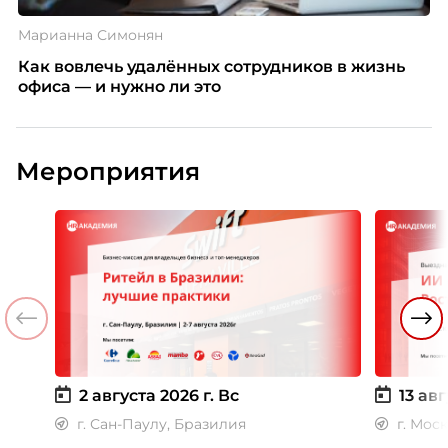
Марианна Симонян
Как вовлечь удалённых сотрудников в жизнь
офиса — и нужно ли это
Мероприятия
2 августа 2026 г.
Вс
13 авг
г. Сан-Паулу, Бразилия
г. Мос